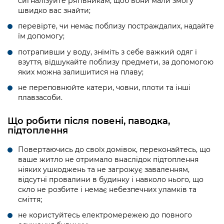
сигналізуйте рятівникам, щоб вони мали змогу
швидко вас знайти;
перевірте, чи немає поблизу постраждалих, надайте
їм допомогу;
потрапивши у воду, зніміть з себе важкий одяг і
взуття, відшукайте поблизу предмети, за допомогою
яких можна залишитися на плаву;
не переповнюйте катери, човни, плоти та інші
плавзасоби.
Що робити після повені, паводка,
підтоплення
Повертаючись до своїх домівок, переконайтесь, що
ваше житло не отримало внаслідок підтоплення
ніяких ушкоджень та не загрожує заваленням,
відсутні провалини в будинку і навколо нього, що
скло не розбите і немає небезпечних уламків та
сміття;
не користуйтесь електромережею до повного