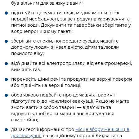
Підприємства, установи, організації
був вільним для зв'язку з вами;
Уряд» – місцевий рівень»
Про відкриті дані
Портал Захисників та Захисниць
підготуйте документи, одяг, медикаменти, речі
Kyiv International Relations
Важливе під час воєнного стану
Портал даних Києва
першої необхідності, запас продуктів харчування та
Безбар'єрність
питної води. Документи та павербанки зберігайте у
Річні звіти
водонепроникному пакеті;
Публічні дашборди
Портал послуг
Гендерна політика
зберігайте спокій, попередьте сусідів, надайте
допомогу людям з інвалідністю, дітям та людям
Міський застосунок Київ Цифровий
похилого віку;
Безбар'єрність
Важливе під час воєнного стану
від'єднайте всі електроприлади від електромережі,
Київська міська військова адміністрація
вимкніть газ;
перенесіть цінні речі та продукти на верхні поверхи
або підніміть на верхні полиці;
обов'язково подбайте про домашніх тварин і
підготуйте їх до можливої евакуації. Якщо не маєте
змоги взяти з собою тварин — відв'яжіть та
відпустіть, щоб вони мали шанс врятуватися
самостійно;
дізнайтеся інформацію про
місце збору мешканців
для евакуації
на офіційному порталі Києва та на