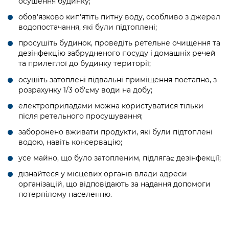
осушення будинку;
обов'язково кип'ятіть питну воду, особливо з джерел
водопостачання, які були підтоплені;
просушіть будинок, проведіть ретельне очищення та
дезінфекцію забрудненого посуду і домашніх речей
та прилеглої до будинку території;
осушіть затоплені підвальні приміщення поетапно, з
розрахунку 1/3 об'єму води на добу;
електроприладами можна користуватися тільки
після ретельного просушування;
заборонено вживати продукти, які були підтоплені
водою, навіть консервацію;
усе майно, що було затопленим, підлягає дезінфекції;
дізнайтеся у місцевих органів влади адреси
організацій, що відповідають за надання допомоги
потерпілому населенню.