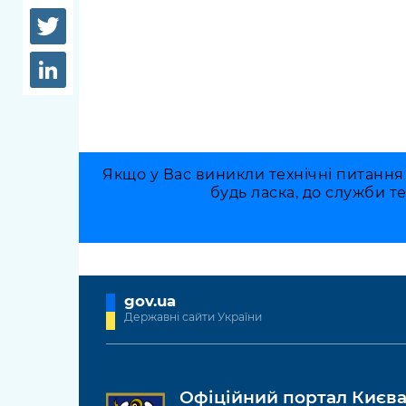
довідки
Структура
Лікарні 
Рішення та розпорядження
Освіта та
Проєкти розпоряджень, що
заклади
перебувають на погодженні
КМВА
Дороги, 
парковки
Якщо у Вас виникли технічні питання
будь ласка, до служби т
Навколи
середови
gov.ua
Державні сайти України
Офіційний портал Києв