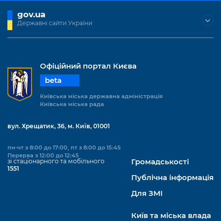
Підприємства, установи, організації
Уряд» – місцевий рівень»
Про відкриті дані
gov.ua
Портал Захисників та Захисниць
Державні сайти України
Kyiv International Relations
Важливе під час воєнного стану
Портал даних Києва
Безбар'єрність
Річні звіти
Публічні дашборди
Портал послуг
Гендерна політика
Офіційний портал Києва
Міський застосунок Київ Цифровий
beta
Безбар'єрність
Київська міська державна адміністрація
Важливе під час воєнного стану
Київська міська рада
Київська міська військова адміністрація
вул. Хрещатик, 36, м. Київ, 01001
пн-чт з 8:00 до 17:00, пт з 8:00 до 15:45
Перерва з 12:00 до 12:45
зі стаціонарного та мобільного
Громадськості
1551
Публічна інформація
Для ЗМІ
Київ та міська влада