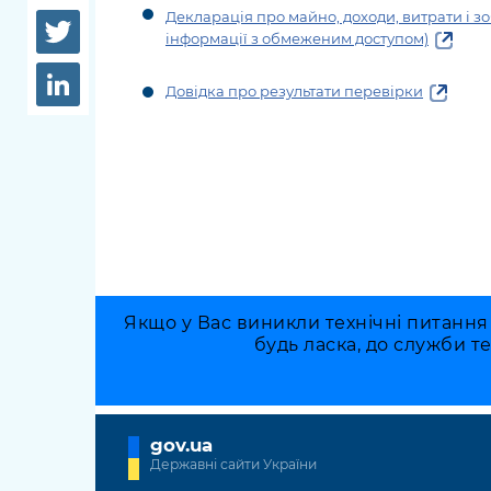
довідки
Декларація про майно, доходи, витрати і зо
Структура
інформації з обмеженим доступом)
Лікарні 
Рішення та розпорядження
Довідка про результати перевірки
Освіта та
Проєкти розпоряджень, що
заклади
перебувають на погодженні
КМВА
Дороги, 
парковки
Навколи
середови
Якщо у Вас виникли технічні питання
будь ласка, до служби т
gov.ua
Державні сайти України