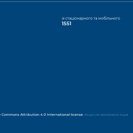
а
зі стаціонарного та мобільного
1551
e Commons Attribution 4.0 International license
, якщо не зазначено інше