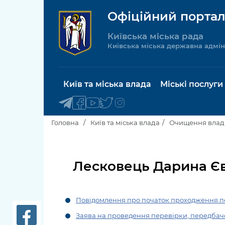
Офіційний портал
Київська міська рада
Київська міська державна адмін
Київ та міська влада
Міські послуги
Головна
Київ та міська влада
Очищення влад
Київський міський голова
Будинок 
послуги
Лесковець Дарина Єв
Київська міська рада
Пільги, су
Про Київ
соціальн
Повідомлення про початок проходження п
Керівництво КМДА
Заява на проведення перевірки, передбач
Паспорт, 