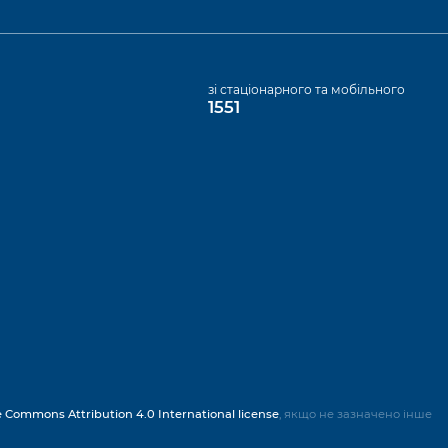
а
зі стаціонарного та мобільного
1551
e Commons Attribution 4.0 International license
, якщо не зазначено інше