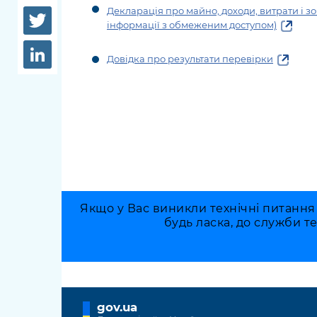
довідки
Декларація про майно, доходи, витрати і зо
Структура
інформації з обмеженим доступом)
Лікарні 
Рішення та розпорядження
Довідка про результати перевірки
Освіта та
Проєкти розпоряджень, що
заклади
перебувають на погодженні
КМВА
Дороги, 
парковки
Навколи
середови
Якщо у Вас виникли технічні питання
будь ласка, до служби т
gov.ua