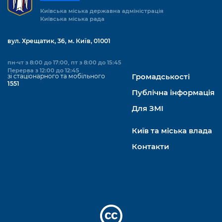
Підприємства, установи, організації
Уряд» – місцевий рівень»
Про відкриті дані
Київська міська державна адміністрація
Портал Захисників та Захисниць
Київська міська рада
Kyiv International Relations
Важливе під час воєнного стану
Портал даних Києва
Безбар'єрність
вул. Хрещатик, 36, м. Київ, 01001
Річні звіти
Публічні дашборди
Портал послуг
пн-чт з 8:00 до 17:00, пт з 8:00 до 15:45
Гендерна політика
Перерва з 12:00 до 12:45
зі стаціонарного та мобільного
Громадськості
Міський застосунок Київ Цифровий
1551
Безбар'єрність
Публічна інформація
Важливе під час воєнного стану
Київська міська військова адміністрація
Для ЗМІ
Київ та міська влада
Контакти