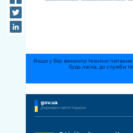
довідки
Структура
Лікарні 
Рішення та розпорядження
Освіта та
Проєкти розпоряджень, що
заклади
перебувають на погодженні
КМВА
Дороги, 
парковки
Якщо у Вас виникли технічні питання
Навколи
будь ласка, до служби т
середови
gov.ua
Державні сайти України