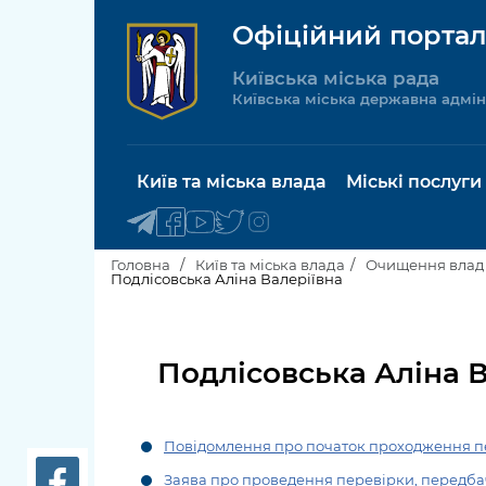
Офіційний портал
Київська міська рада
Київська міська державна адмін
Київ та міська влада
Міські послуги
Головна
Київ та міська влада
Очищення влад
Подлісовська Аліна Валеріївна
Київський міський голова
Будинок 
послуги
Подлісовська Аліна 
Київська міська рада
Пільги, су
Про Київ
соціальн
Повідомлення про початок проходження п
Керівництво КМДА
Паспорт, 
Заява про проведення перевірки, передба