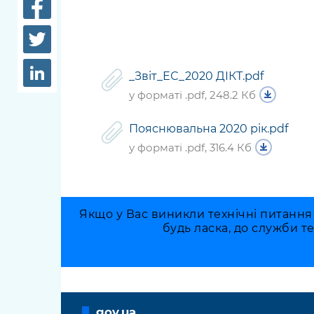
довідки
Структура
Лікарні 
Рішення та розпорядження
Освіта та
_Звіт_ЕС_2020 ДІКТ.pdf
Проєкти розпоряджень, що
заклади
перебувають на погодженні
у форматі .pdf, 248.2 Кб
КМВА
Дороги, 
Пояснювальна 2020 рік.pdf
парковки
у форматі .pdf, 316.4 Кб
Навколи
середови
Якщо у Вас виникли технічні питання
будь ласка, до служби т
gov.ua