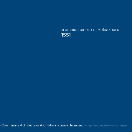
а
зі стаціонарного та мобільного
1551
e Commons Attribution 4.0 International license
, якщо не зазначено інше