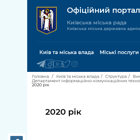
Офіційний портал
Київська міська рада
Київська міська державна адмін
Київ та міська влада
Міські послуги
Головна
Київ та міська влада
Структура
Вик
Департамент інформаційно-комунікаційних техно
2020 рік
Київський міський голова
Будинок 
послуги
Київська міська рада
2020 рік
Пільги, су
Про Київ
соціальн
Керівництво КМДА
Паспорт, 