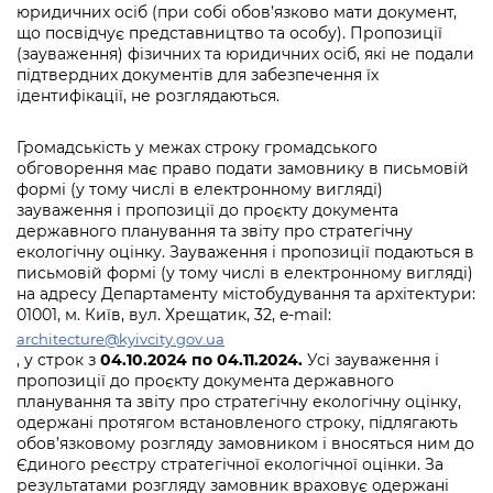
юридичних осіб (при собі обов’язково мати документ,
що посвідчує представництво та особу). Пропозиції
(зауваження) фізичних та юридичних осіб, які не подали
підтвердних документів для забезпечення їх
ідентифікації, не розглядаються.
Громадськість у межах строку громадського
обговорення має право подати замовнику в письмовій
формі (у тому числі в електронному вигляді)
зауваження і пропозиції до проєкту документа
державного планування та звіту про стратегічну
екологічну оцінку. Зауваження і пропозиції подаються в
письмовій формі (у тому числі в електронному вигляді)
на адресу Департаменту містобудування та архітектури:
01001, м. Київ, вул. Хрещатик, 32, e-mail:
architecture@kyivcity.gov.ua
, у строк з
04.10.2024 по 04.11.2024.
Усі зауваження і
пропозиції до проєкту документа державного
планування та звіту про стратегічну екологічну оцінку,
одержані протягом встановленого строку, підлягають
обов’язковому розгляду замовником і вносяться ним до
Єдиного реєстру стратегічної екологічної оцінки. За
результатами розгляду замовник враховує одержані