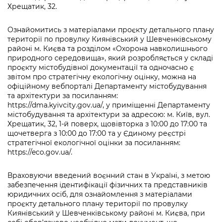
Хрещатик, 32.
Ознайомитись з матеріалами проєкту детального плану
території по провулку Киянівський у Шевченківському
районі м. Києва та розділом «Охорона навколишнього
природного середовища», який розробляється у складі
проєкту містобудівної документації та одночасно є
звітом про стратегічну екологічну оцінку, можна на
офіційному вебпорталі Департаменту містобудування
та архітектури за посиланням:
https://dma.kyivcity.gov.ua/, у приміщенні Департаменту
містобудування та архітектури за адресою: м. Київ, вул.
Хрещатик, 32, 1-й поверх, щовівторка з 10:00 до 17:00 та
щочетверга з 10:00 до 17:00 та у Єдиному реєстрі
стратегічної екологічної оцінки за посиланням:
https://eco.gov.ua/.
Враховуючи введений воєнний стан в Україні, з метою
забезпечення ідентифікації фізичних та представників
юридичних осіб, для ознайомлення з матеріалами
проєкту детального плану території по провулку
Киянівський у Шевченківському районі м. Києва, при