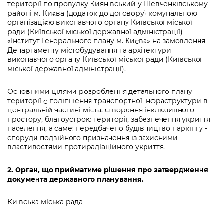
Підприємства, установи, організації
території по провулку Киянівський у Шевченківському
Уряд» – місцевий рівень»
Про відкриті дані
районі м. Києва (додаток до договору) комунальною
Портал Захисників та Захисниць
організацією виконавчого органу Київської міської
Kyiv International Relations
Важливе під час воєнного стану
Портал даних Києва
ради (Київської міської державної адміністрації)
Безбар'єрність
«Інститут Генерального плану м. Києва» на замовлення
Річні звіти
Публічні дашборди
Департаменту містобудування та архітектури
Портал послуг
виконавчого органу Київської міської ради (Київської
Гендерна політика
міської державної адміністрації).
Міський застосунок Київ Цифровий
Безбар'єрність
Основними цілями розроблення детального плану
Важливе під час воєнного стану
території є поліпшення транспортної інфраструктури в
Київська міська військова адміністрація
центральній частині міста, створення інклюзивного
простору, благоустрою території, забезпечення укриття
населення, а саме: передбачено будівництво паркінгу -
споруди подвійного призначення із захисними
властивостями протирадіаційного укриття.
2. Орган, що прийматиме рішення про затвердження
документа державного планування.
Київська міська рада