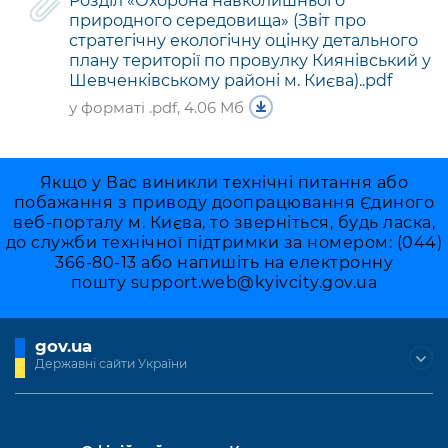
Розділ «Охорона навколишнього
природного середовища» (Звіт про
стратегічну екологічну оцінку детального
плану території по провулку Киянівський у
Шевченківському районі м. Києва)..pdf
у форматі .pdf, 4.06 Мб
Якщо у Вас виникли технічні питання або
побажання з приводу доопрацювання Єдиного
веб-порталу м. Києва, то зверніться, будь ласка,
до служби технічної підтримки за номером: (044)
366-80-13 або напишіть на електронну
пошту
support.web@kyivcity.gov.ua
gov.ua
Державні сайти України