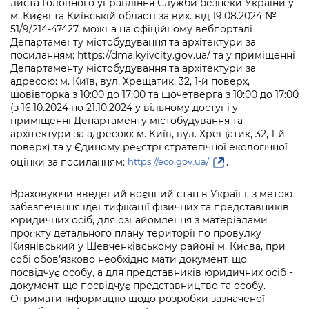
листа Головного управління Служби безпеки України у
м. Києві та Київській області за вих. від 19.08.2024 №
51/9/214-47427, можна на офіційному вебпорталі
Департаменту містобудування та архітектури за
посиланням: https://dma.kyivcity.gov.ua/ та у приміщенні
Департаменту містобудування та архітектури за
адресою: м. Київ, вул. Хрещатик, 32, 1-й поверх,
щовівторка з 10:00 до 17:00 та щочетверга з 10:00 до 17:00
(з 16.10.2024 по 21.10.2024 у вільному доступі у
приміщенні Департаменту містобудування та
архітектури за адресою: м. Київ, вул. Хрещатик, 32, 1-й
поверх) та у Єдиному реєстрі стратегічної екологічної
оцінки за посиланням:
.
https://eco.gov.ua/
Враховуючи введений воєнний стан в Україні, з метою
забезпечення ідентифікації фізичних та представників
юридичних осіб, для ознайомлення з матеріалами
проєкту детального плану території по провулку
Киянівський у Шевченківському районі м. Києва, при
собі обов’язково необхідно мати документ, що
посвідчує особу, а для представників юридичних осіб -
документ, що посвідчує представництво та особу.
Отримати інформацію щодо розробки зазначеної