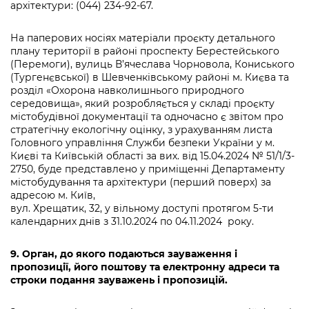
архітектури: (044) 234-92-67.
На паперових носіях матеріали проєкту детального
плану території в районі проспекту Берестейського
(Перемоги), вулиць В’ячеслава Чорновола, Кониського
(Тургенєвської) в Шевченківському районі м. Києва та
розділ «Охорона навколишнього природного
середовища», який розробляється у складі проєкту
містобудівної документації та одночасно є звітом про
стратегічну екологічну оцінку, з урахуванням листа
Головного управління Служби безпеки України у м.
Києві та Київській області за вих. від 15.04.2024 № 51/1/3-
2750, буде представлено у приміщенні Департаменту
містобудування та архітектури (перший поверх) за
адресою м. Київ,
вул. Хрещатик, 32, у вільному доступі протягом 5-ти
календарних днів з 31.10.2024 по 04.11.2024 року.
9. Орган, до якого подаються зауваження і
пропозиції, його поштову та електронну адреси та
строки подання зауважень і пропозицій.