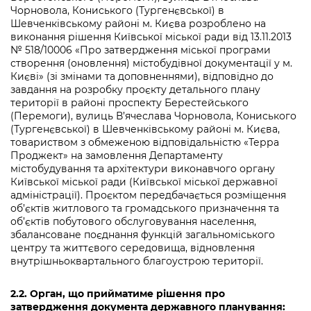
Підприємства, установи, організації
Уряд» – місцевий рівень»
Чорновола, Кониського (Тургенєвської) в
Про відкриті дані
Портал Захисників та Захисниць
Шевченківському районі м. Києва розроблено на
Kyiv International Relations
виконання рішення Київської міської ради від 13.11.2013
Важливе під час воєнного стану
Портал даних Києва
Безбар'єрність
№ 518/10006 «Про затвердження міської програми
Річні звіти
створення (оновлення) містобудівної документації у м.
Публічні дашборди
Києві» (зі змінами та доповненнями), відповідно до
Портал послуг
завдання на розробку проєкту детального плану
Гендерна політика
території в районі проспекту Берестейського
Міський застосунок Київ Цифровий
(Перемоги), вулиць В’ячеслава Чорновола, Кониського
Безбар'єрність
(Тургенєвської) в Шевченківському районі м. Києва,
Важливе під час воєнного стану
товариством з обмеженою відповідальністю «Терра
Київська міська військова адміністрація
Проджект» на замовлення Департаменту
містобудування та архітектури виконавчого органу
Київської міської ради (Київської міської державної
адміністрації). Проєктом передбачається розміщення
об’єктів житлового та громадського призначення та
об’єктів побутового обслуговування населення,
збалансоване поєднання функцій загальноміського
центру та життєвого середовища, відновлення
внутрішньоквартального благоустрою території.
2.2
.
Орган, що прийматиме рішення про
затвердження документа державного планування: