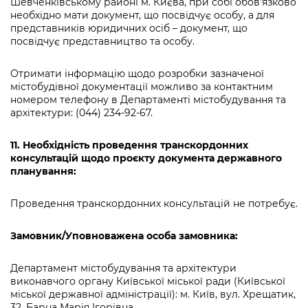
Шевченківському районі м. Києва, при собі обов’язково
необхідно мати документ, що посвідчує особу, а для
представників юридичних осіб – документ, що
посвідчує представництво та особу.
Отримати інформацію щодо розробки зазначеної
містобудівної документації можливо за контактним
номером телефону в Департаменті містобудування та
архітектури: (044) 234-92-67.
11. Необхідність проведення транскордонних
консультацій щодо про
є
кту документа державного
планування:
Проведення транскордонних консультацій не потребує.
Замовник/Уповноважена особа замовника:
Департамент містобудування та архітектури
виконавчого органу Київської міської ради (Київської
міської державної адміністрації): м. Київ, вул. Хрещатик,
32, Барна Марія Ігорівна.