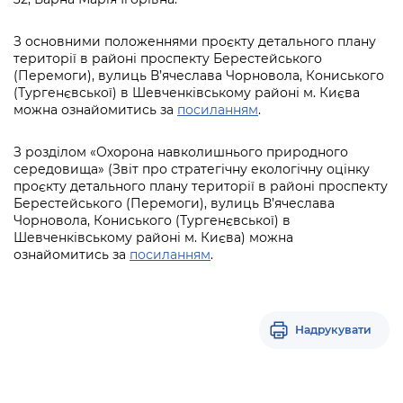
З основними положеннями проєкту детального плану
території в районі проспекту Берестейського
(Перемоги), вулиць В’ячеслава Чорновола, Кониського
(Тургенєвської) в Шевченківському районі м. Києва
можна ознайомитись за
посиланням
.
З розділом «Охорона навколишнього природного
середовища» (Звіт про стратегічну екологічну оцінку
проєкту детального плану території в районі проспекту
Берестейського (Перемоги), вулиць В’ячеслава
Чорновола, Кониського (Тургенєвської) в
Шевченківському районі м. Києва) можна
ознайомитись за
посиланням
.
Надрукувати