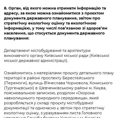
8. Орган, від якого можна отримати інформацію та
адресу, за якою можна ознайомитися з проєктом
документа державного планування, звітом про
стратегічну екологічну оцінку та екологічною
інформацією, у тому числі пов’язаною зі здоров’ям
населення, що стосується документа державного
планування:
Департамент містобудування та архітектури
виконавчого органу Київської міської ради (Київської
міської державної адміністрації).
Ознайомитись з матеріалами проєкту детального плану
території в районі проспекту Берестейського
(Перемоги), вулиць В’ячеслава Чорновола, Кониського
(Тургенєвської) в Шевченківському районі м. Києва,
пояснювальною запискою, розділом «Охорона
навколишнього природного середовища», який
розробляється у складі проєкту містобудівної
документації та одночасно є звітом про стратегічну
екологічну оцінку, з урахуванням листа Головного