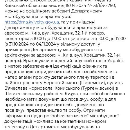
управління Служби безпеки України у м. Києві та
Київській області за вих. від 15.04.2024 № 51/1/3-2750,
можна на офіційному вебсайті Департаменту
містобудування та архітектури:
https://dma.kyivcity.gov.ua
, та у приміщенні
Департаменту містобудування та архітектури за
адресою: м. Київ, вул. Хрещатик, 32, 1-й поверх,
щовівторка з 10:00 до 17:00 та щочетверга з 10:00 до 17:00
(з 31.10.2024 по 04.11.2024 у вільному доступі у
приміщенні Департаменту містобудування та
архітектури за адресою: м. Київ, вул. Хрещатик, 32, 1-й
поверх). Враховуючи введений воєнний стан в Україні,
з метою забезпечення ідентифікації фізичних та
представників юридичних осіб, для ознайомлення з
матеріалами проєкту детального плану території в
районі проспекту Берестейського (Перемоги), вулиць
В’ячеслава Чорновола, Кониського (Тургенєвської) в
Шевченківському районі м. Києва, при собі обов’язково
необхідно мати документ, що посвідчує особу, а для
представників юридичних осіб - документ, що
посвідчує представництво та особу. Отримати
інформацію щодо розробки зазначеної містобудівної
документації можливо за контактним номером
телефону в Департаменті містобудування та