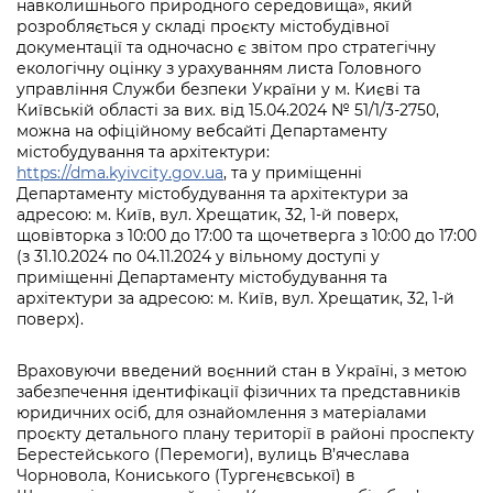
навколишнього природного середовища», який
розробляється у складі проєкту містобудівної
документації та одночасно є звітом про стратегічну
екологічну оцінку з урахуванням листа Головного
управління Служби безпеки України у м. Києві та
Київській області за вих. від 15.04.2024 № 51/1/3-2750,
можна на офіційному вебсайті Департаменту
містобудування та архітектури:
https://dma.kyivcity.gov.ua
, та у приміщенні
Департаменту містобудування та архітектури за
адресою: м. Київ, вул. Хрещатик, 32, 1-й поверх,
щовівторка з 10:00 до 17:00 та щочетверга з 10:00 до 17:00
(з 31.10.2024 по 04.11.2024 у вільному доступі у
приміщенні Департаменту містобудування та
архітектури за адресою: м. Київ, вул. Хрещатик, 32, 1-й
поверх).
Враховуючи введений воєнний стан в Україні, з метою
забезпечення ідентифікації фізичних та представників
юридичних осіб, для ознайомлення з матеріалами
проєкту детального плану території в районі проспекту
Берестейського (Перемоги), вулиць В’ячеслава
Чорновола, Кониського (Тургенєвської) в