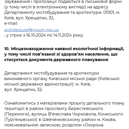
Зауваження і пропозиції подаються в письмовій формі
(у тому числі в електронному вигляді) на адресу
Департаменту містобудування та архітектури: 01001, м.
Київ, вул. Хрещатик, 32,
e-mail:
architecture@kyivcity.gov.ua
, у строк з 16.10.2024 по 14.11.2024 року.
10. Місцезнаходження наявної екологічної інформації,
у тому числі пов’язаної зі здоров’ям населення, що
стосується документа державного планування
Департамент містобудування та архітектури
виконавчого органу Київської міської ради (Київської
міської державної адміністрації): м. Київ,
вул. Хрещатик, 32.
Ознайомитись з матеріалами проєкту детального плану
території в районі проспекту Берестейського
(Перемоги), вулиць В’ячеслава Чорновола, Кониського
(Тургенєвської) в Шевченківському районі м. Києва,
пояснювальною запискою, розділом «Охорона