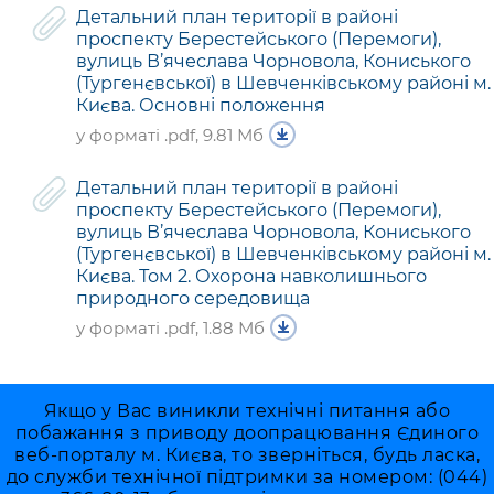
Детальний план території в районі
проспекту Берестейського (Перемоги),
вулиць В’ячеслава Чорновола, Кониського
(Тургенєвської) в Шевченківському районі м.
Києва. Основні положення
у форматі .pdf, 9.81 Мб
Детальний план території в районі
проспекту Берестейського (Перемоги),
вулиць В’ячеслава Чорновола, Кониського
(Тургенєвської) в Шевченківському районі м.
Києва. Том 2. Охорона навколишнього
природного середовища
у форматі .pdf, 1.88 Мб
Якщо у Вас виникли технічні питання або
побажання з приводу доопрацювання Єдиного
веб-порталу м. Києва, то зверніться, будь ласка,
до служби технічної підтримки за номером: (044)