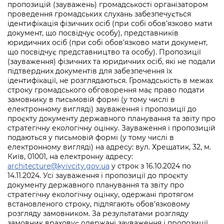
пропозицій (зауважень) громадськості організатором
проведення громадських слухань забезпечується
ідентифікація фізичних осіб (при собі обов’язково мати
документ, що посвідчує особу), представників
юридичних осіб (при собі обов’язково мати документ,
що посвідчує представництво та особу). Пропозиції
(зауваження) фізичних та юридичних осіб, які не подали
підтвердних документів для забезпечення їх
ідентифікації, не розглядаються. Громадськість в межах
строку громадського обговорення має право подати
замовнику в письмовій формі (у тому числі в
електронному вигляді) зауваження і пропозиції до
проєкту документу державного планування та звіту про
стратегічну екологічну оцінку. Зауваження і пропозицій
подаються у письмовій формі (у тому числі в
електронному вигляді) на адресу: вул. Хрещатик, 32, м.
Київ, 01001, на електронну адресу:
architecture@kyivcity.gov.ua
у строк з 16.10.2024 по
14.11.2024. Усі зауваження і пропозиції до проєкту
документу державного планування та звіту про
стратегічну екологічну оцінку, одержані протягом
встановленого строку, підлягають обов’язковому
розгляду замовником. За результатами розгляду
замовник враховує одержані зауваження і пропозиції