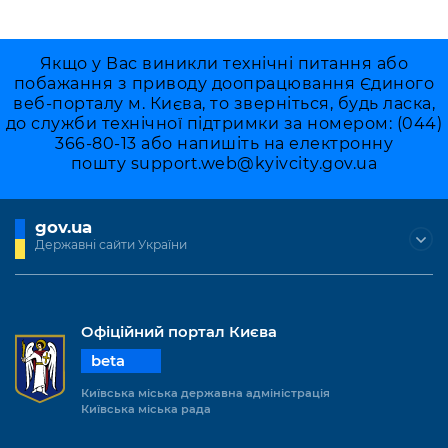
Якщо у Вас виникли технічні питання або
побажання з приводу доопрацювання Єдиного
веб-порталу м. Києва, то зверніться, будь ласка,
до служби технічної підтримки за номером: (044)
366-80-13 або напишіть на електронну
пошту
support.web@kyivcity.gov.ua
gov.ua
Державні сайти України
Офіційний портал Києва
beta
Київська міська державна адміністрація
Київська міська рада