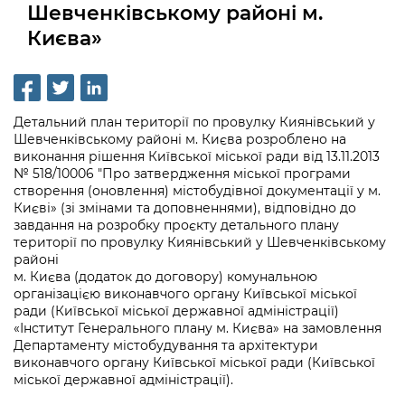
інформації
Шевченківському районі м.
Рішення та розпорядження
Освіта та навчальні заклади
Громадська експертиза
Медіагалерея
Києва»
Інформація з обмеженим доступом
Портал Послуг
Проєкти розпоряджень, що
Дороги, транспорт та парковки
Громадський бюджет
Підписатися на новини та анонси від
перебувають на погодженні КМВА
Подати запит онлайн
КМДА / Subscribe to announcements
Навколишнє середовище міста
Консультації з громадськістю
from the KCSA
Рішення Київради
Проекти нормативно-правових та
Детальний план території по провулку Киянівський у
Містобудування та земельні ділянки
Громадська рада
інших актів
Порядок акредитації медіа /
Шевченківському районі м. Києва розроблено на
Контактна інформація
виконання рішення Київської міської ради від 13.11.2013
Accreditation process
Культура, спорт, дозвілля
Петиції
Нормативна база
№ 518/10006 "Про затвердження міської програми
Графік роботи та прийому громадян
створення (оновлення) містобудівної документації у м.
Подати журналістський запит /
Бізнес та ліцензування
Відкритий бюджет
Києві» (зі змінами та доповненнями), відповідно до
Питання і відповіді про публічну
Submitting a media request
Вакансії
завдання на розробку проєкту детального плану
інформацію
Фінанси та бюджет
території по провулку Киянівський у Шевченківському
Контактний центр
Зйомки в лікарнях в умовах воєнного
Статистика
районі
Порядок оскарження рішень, дій чи
стану / Rules for media coverage of
м. Києва (додаток до договору) комунальною
Безпека та правопорядок
Допомога учасникам АТО
бездіяльності розпорядників інформації
hospitals at work under martial law
організацією виконавчого органу Київської міської
Звернення громадян
ради (Київської міської державної адміністрації)
Ритуальні послуги
Рада з питань внутрішньо переміщених
Звіти про опрацювання запитів на
«Інститут Генерального плану м. Києва» на замовлення
Контакти для медіа / Contacts for mass
Регуляторна діяльність
осіб при Київській міській військовій
Департаменту містобудування та архітектури
публічну інформацію
media
Іноземцям / For foreigners
адміністрації
виконавчого органу Київської міської ради (Київської
Промисловість і наука Києва
міської державної адміністрації).
Інформація для споживачів
Пам'ятки культурної спадщини
«Ініціатива «Партнерство «Відкритий