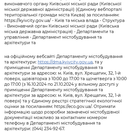
виконавчого органу Київської міської ради (Київської
міської державної адміністрації) (Єдиному вебпорталі
територіальної громади міста Києва) за посиланням:
https://kyivcity.gov.ua/ - Київ та міська влада - Структура
- Виконавчий орган Київської міської ради (Київська
міська державна адміністрація) - Департаменти та
управління - Департамент містобудування та
архітектури та
на офіційному вебсайті Департаменту містобудування
та архітектури:
https://dma.kyivcity.gov.ua
, та у
приміщенні Департаменту містобудування та
архітектури за адресою: м. Київ, вул. Хрещатик, 32, 1-й
поверх, щовівторка з 10:00 до 17:00 та щочетверга з 10:00
до 17:00 (з 16.10.2024 по 21.10.2024 у вільному доступі у
приміщенні Департаменту містобудування та
архітектури за адресою: м. Київ, вул. Хрещатик, 32, 1-й
поверх) та у Єдиному реєстрі стратегічної екологічної
оцінки за посиланням: https://eco.gov.ua/. Отримати
інформацію щодо розробки зазначеної містобудівної
документації можливо за контактним номером
телефону в Департаменті містобудування та
архітектури: (044) 234-92-67.