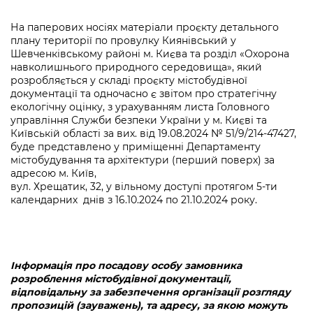
На паперових носіях матеріали проєкту детального
плану території по провулку Киянівський у
Шевченківському районі м. Києва та розділ «Охорона
навколишнього природного середовища», який
розробляється у складі проєкту містобудівної
документації та одночасно є звітом про стратегічну
екологічну оцінку, з урахуванням листа Головного
управління Служби безпеки України у м. Києві та
Київській області за вих. від 19.08.2024 № 51/9/214-47427,
буде представлено у приміщенні Департаменту
містобудування та архітектури (перший поверх) за
адресою м. Київ,
вул. Хрещатик, 32, у вільному доступі протягом 5-ти
календарних днів з 16.10.2024 по 21.10.2024 року.
Інформація про посадову особу замовника
розроблення містобудівної документації,
відповідальну за забезпечення організації розгляду
пропозицій (зауважень), та адресу, за якою можуть