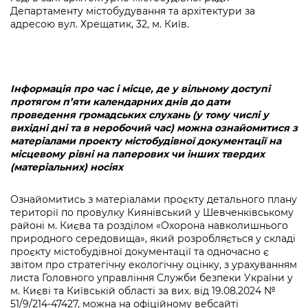
Департаменту містобудування та архітектури за
адресою вул. Хрещатик, 32, м. Київ.
Інформація про час і місце, де у вільному доступі
протягом п’яти календарних днів до дати
проведення громадських слухань (у тому числі у
вихідні дні та в неробочий час) можна ознайомитися з
матеріалами проекту містобудівної документації на
місцевому рівні на паперових чи інших твердих
(матеріальних) носіях
Ознайомитись з матеріалами проєкту детального плану
території по провулку Киянівський у Шевченківському
районі м. Києва та розділом «Охорона навколишнього
природного середовища», який розробляється у складі
проєкту містобудівної документації та одночасно є
звітом про стратегічну екологічну оцінку, з урахуванням
листа Головного управління Служби безпеки України у
м. Києві та Київській області за вих. від 19.08.2024 №
51/9/214-47427, можна на офіційному вебсайті