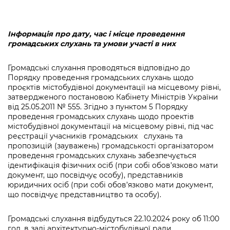
Підприємства, установи, організації
Уряд» – місцевий рівень»
Про відкриті дані
Портал Захисників та Захисниць
Kyiv International Relations
Важливе під час воєнного стану
Портал даних Києва
Інформація про дату, час і місце проведення
Безбар'єрність
громадських слухань та умови участі в них
Річні звіти
Публічні дашборди
Портал послуг
Гендерна політика
Громадські слухання проводяться відповідно до
Порядку проведення громадських слухань щодо
Міський застосунок Київ Цифровий
проєктів містобудівної документації на місцевому рівні,
Безбар'єрність
затвердженого постановою Кабінету Міністрів України
Важливе під час воєнного стану
від 25.05.2011 № 555. Згідно з пунктом 5 Порядку
Київська міська військова адміністрація
проведення громадських слухань щодо проектів
містобудівної документації на місцевому рівні, під час
реєстрації учасників громадських слухань та
пропозицій (зауважень) громадськості організатором
проведення громадських слухань забезпечується
ідентифікація фізичних осіб (при собі обов’язково мати
документ, що посвідчує особу), представників
юридичних осіб (при собі обов’язково мати документ,
що посвідчує представництво та особу).
Громадські слухання відбудуться 22.10.2024 року об 11:00
год. в залі архітектурно-містобудівної ради