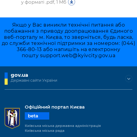
у форматі .pdf, 1 Мб
Якщо у Вас виникли технічні питання або
побажання з приводу доопрацювання Єдиного
веб-порталу м. Києва, то зверніться, будь ласка,
до служби технічної підтримки за номером: (044)
366-80-13 або напишіть на електронну
пошту
support.web@kyivcity.gov.ua
gov.ua
Державні сайти України
Офіційний портал Києва
beta
Київська міська державна адміністрація
Київська міська рада