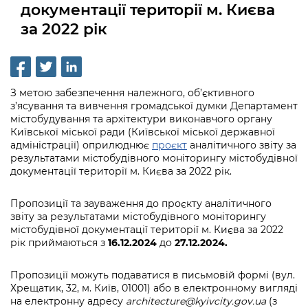
інформації
документації території м. Києва
Рішення та розпорядження
Освіта та навчальні заклади
Громадська експертиза
Медіагалерея
за 2022 рік
Інформація з обмеженим доступом
Портал Послуг
Проєкти розпоряджень, що
Дороги, транспорт та парковки
Громадський бюджет
Підписатися на новини та анонси від
перебувають на погодженні КМВА
Подати запит онлайн
КМДА / Subscribe to announcements
Навколишнє середовище міста
Консультації з громадськістю
from the KCSA
Рішення Київради
Проекти нормативно-правових та
З метою забезпечення належного, об’єктивного
Містобудування та земельні ділянки
Громадська рада
інших актів
Порядок акредитації медіа /
з’ясування та вивчення громадської думки Департамент
Контактна інформація
містобудування та архітектури виконавчого органу
Accreditation process
Культура, спорт, дозвілля
Петиції
Нормативна база
Київської міської ради (Київської міської державної
Графік роботи та прийому громадян
адміністрації) оприлюднює
проєкт
аналітичного звіту за
Подати журналістський запит /
Бізнес та ліцензування
Відкритий бюджет
результатами містобудівного моніторингу містобудівної
Питання і відповіді про публічну
Submitting a media request
Вакансії
документації території м. Києва за 2022 рік.
інформацію
Фінанси та бюджет
Контактний центр
Зйомки в лікарнях в умовах воєнного
Статистика
Пропозиції та зауваження до проєкту аналітичного
Порядок оскарження рішень, дій чи
стану / Rules for media coverage of
Безпека та правопорядок
Допомога учасникам АТО
звіту за результатами містобудівного моніторингу
бездіяльності розпорядників інформації
hospitals at work under martial law
Звернення громадян
містобудівної документації території м. Києва за 2022
Ритуальні послуги
рік приймаються з
16.12.2024
до
27.12.2024.
Рада з питань внутрішньо переміщених
Звіти про опрацювання запитів на
Контакти для медіа / Contacts for mass
Регуляторна діяльність
осіб при Київській міській військовій
публічну інформацію
media
Іноземцям / For foreigners
адміністрації
Пропозиції можуть подаватися в письмовій формі (вул.
Промисловість і наука Києва
Хрещатик, 32, м. Київ, 01001) або в електронному вигляді
Інформація для споживачів
Пам'ятки культурної спадщини
на електронну адресу
architecture@kyivcity.gov.ua
(з
«Ініціатива «Партнерство «Відкритий