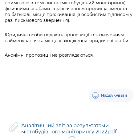
Підприємства, установи, організації
приміткою в темі листа «містобудівний моніторинг»)
Уряд» – місцевий рівень»
Про відкриті дані
фізичними особами із зазначенням прізвища, імені та
Портал Захисників та Захисниць
по батькові, місця проживання (з особистим підписом у
Kyiv International Relations
Важливе під час воєнного стану
Портал даних Києва
разі письмового звернення).
Безбар'єрність
Річні звіти
Публічні дашборди
Портал послуг
Юридичні особи подають пропозиції із зазначенням
Гендерна політика
найменування та місцезнаходження юридичної особи.
Міський застосунок Київ Цифровий
Безбар'єрність
Анонімні пропозиції не розглядаються.
Важливе під час воєнного стану
Київська міська військова адміністрація
Надрукувати
Аналітичний звіт за результатами
містобудівного моніторингу 2022.pdf