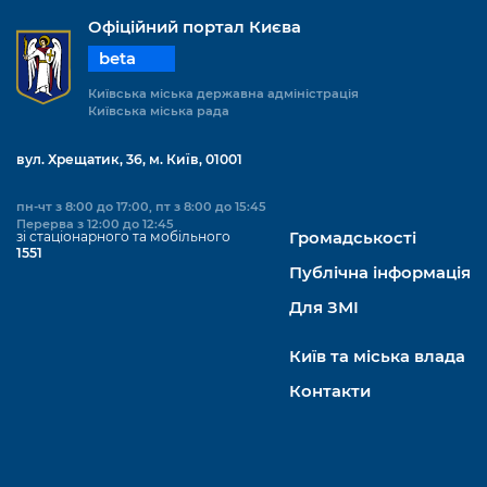
Підприємства, установи, організації
Уряд» – місцевий рівень»
Про відкриті дані
Офіційний портал Києва
Портал Захисників та Захисниць
Kyiv International Relations
beta
Важливе під час воєнного стану
Портал даних Києва
Безбар'єрність
Київська міська державна адміністрація
Річні звіти
Публічні дашборди
Київська міська рада
Портал послуг
Гендерна політика
вул. Хрещатик, 36, м. Київ, 01001
Міський застосунок Київ Цифровий
Безбар'єрність
пн-чт з 8:00 до 17:00, пт з 8:00 до 15:45
Важливе під час воєнного стану
Перерва з 12:00 до 12:45
Київська міська військова адміністрація
зі стаціонарного та мобільного
Громадськості
1551
Публічна інформація
Для ЗМІ
Київ та міська влада
Контакти