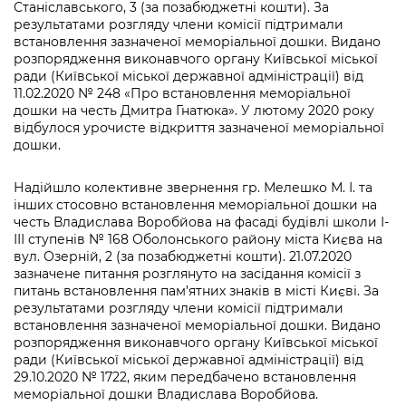
Станіславського, 3 (за позабюджетні кошти). За
результатами розгляду члени комісії підтримали
встановлення зазначеної меморіальної дошки. Видано
розпорядження виконавчого органу Київської міської
ради (Київської міської державної адміністрації) від
11.02.2020 № 248 «Про встановлення меморіальної
дошки на честь Дмитра Гнатюка». У лютому 2020 року
відбулося урочисте відкриття зазначеної меморіальної
дошки.
Надійшло колективне звернення гр. Мелешко М. І. та
інших стосовно встановлення меморіальної дошки на
честь Владислава Воробйова на фасаді будівлі школи І-
ІІІ ступенів № 168 Оболонського району міста Києва на
вул. Озерній, 2 (за позабюджетні кошти). 21.07.2020
зазначене питання розглянуто на засідання комісії з
питань встановлення пам’ятних знаків в місті Києві. За
результатами розгляду члени комісії підтримали
встановлення зазначеної меморіальної дошки. Видано
розпорядження виконавчого органу Київської міської
ради (Київської міської державної адміністрації) від
29.10.2020 № 1722, яким передбачено встановлення
меморіальної дошки Владислава Воробйова.