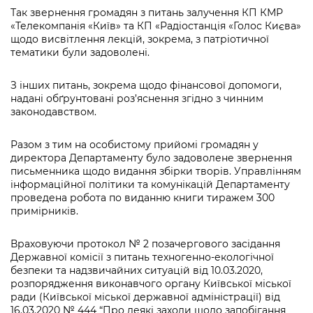
Так звернення громадян з питань залучення КП КМР
«Телекомпанія «Київ» та КП «Радіостанція «Голос Києва»
щодо висвітлення лекцій, зокрема, з патріотичної
тематики були задоволені.
З інших питань, зокрема щодо фінансової допомоги,
надані обґрунтовані роз’яснення згідно з чинним
законодавством.
Разом з тим на особистому прийомі громадян у
директора Департаменту було задоволене звернення
письменника щодо видання збірки творів. Управлінням
інформаційної політики та комунікацій Департаменту
проведена робота по виданню книги тиражем 300
примірників.
Враховуючи протокол № 2 позачергового засідання
Державної комісії з питань техногенно-екологічної
безпеки та надзвичайних ситуацій від 10.03.2020,
розпорядження виконавчого органу Київської міської
ради (Київської міської державної адміністрації) від
16.03.2020 № 444 “Про деякі заходи щодо запобігання