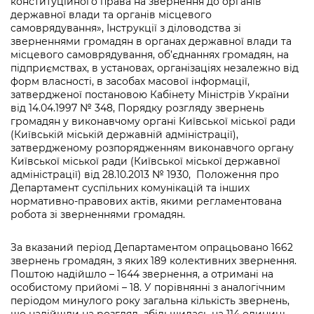
конституційного права на звернення до органів
Підприємства, установи, організації
Уряд» – місцевий рівень»
Про відкриті дані
державної влади та органів місцевого
Портал Захисників та Захисниць
самоврядування», Інструкції з діловодства зі
Kyiv International Relations
Важливе під час воєнного стану
зверненнями громадян в органах державної влади та
Портал даних Києва
Безбар'єрність
місцевого самоврядування, об’єднаннях громадян, на
Річні звіти
підприємствах, в установах, організаціях незалежно від
Публічні дашборди
Портал послуг
форм власності, в засобах масової інформації,
Гендерна політика
затвердженої постановою Кабінету Міністрів України
від 14.04.1997 № 348, Порядку розгляду звернень
Міський застосунок Київ Цифровий
громадян у виконавчому органі Київської міської ради
Безбар'єрність
(Київській міській державній адміністрації),
Важливе під час воєнного стану
затвердженому розпорядженням виконавчого органу
Київська міська військова адміністрація
Київської міської ради (Київської міської державної
адміністрації) від 28.10.2013 № 1930, Положення про
Департамент суспільних комунікацій та інших
нормативно-правових актів, якими регламентована
робота зі зверненнями громадян.
За вказаний період Департаментом опрацьовано 1662
звернень громадян, з яких 189 колективних звернення.
Поштою надійшло – 1644 звернення, а отримані на
особистому прийомі – 18. У порівнянні з аналогічним
періодом минулого року загальна кількість звернень,