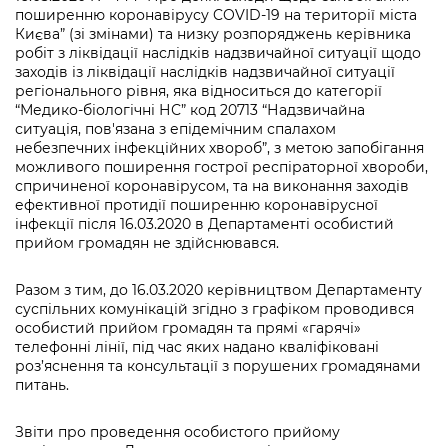
поширенню коронавірусу COVID-19 на території міста
Києва” (зі змінами) та низку розпоряджень керівника
робіт з ліквідації наслідків надзвичайної ситуації щодо
заходів із ліквідації наслідків надзвичайної ситуації
регіонального рівня, яка відноситься до категорії
“Медико-біологічні НС” код 20713 “Надзвичайна
ситуація, пов'язана з епідемічним спалахом
небезпечних інфекційних хвороб”, з метою запобігання
можливого поширення гострої респіраторної хвороби,
спричиненої коронавірусом, та на виконання заходів
ефективної протидії поширенню коронавірусної
інфекції після 16.03.2020 в Департаменті особистий
прийом громадян не здійснювався.
Разом з тим, до 16.03.2020 керівництвом Департаменту
суспільних комунікацій згідно з графіком проводився
особистий прийом громадян та прямі «гарячі»
телефонні лінії, під час яких надано кваліфіковані
роз’яснення та консультації з порушених громадянами
питань.
Звіти про проведення особистого прийому