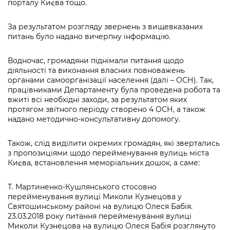
порталу Києва тощо.
За результатом розгляду звернень з вищевказаних
питань було надано вичерпну інформацію.
Водночас, громадяни піднімали питання щодо
діяльності та виконання власних повноважень
органами самоорганізації населення (далі – ОСН). Так,
працівниками Департаменту була проведена робота та
вжиті всі необхідні заходи, за результатом яких
протягом звітного періоду створено 4 ОСН, а також
надано методично-консультативну допомогу.
Також, слід виділити окремих громадян, які звертались
з пропозиціями щодо перейменування вулиць міста
Києва, встановлення меморіальних дошок, а саме:
Т. Мартиненко-Кушлянського стосовно
перейменування вулиці Миколи Кузнецова у
Святошинському районі на вулицю Олеся Бабія.
23.03.2018 року питання перейменування вулиці
Миколи Кузнецова на вулицю Олеся Бабія розглянуто