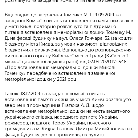
розглянуто на засіданні Комісії з питань найменувань.
Відповідно до звернення Томенко М. І. 19.09.2019 на
засіданні Комісії з питань встановлення пам’ятних знаків
у місті Києві повторно розглянуто та підтримано
питання встановлення меморіальної дошки Томенку М.
Д. на фасаді будинку на вул. Олеся Гончара, 52 (за кошти
бюджету міста Києва, за умови наявності відповідних
бюджетних призначень). Відповідно до розпорядження
виконавчого органу Київської міської ради (Київської
міської державної адміністрації) від 02.04.2020 № 546
«Про встановлення меморіальної дошки Миколі
Томенку» передбачено встановлення зазначеної
меморіальної дошки у 2021 році.
Також, 18.12.2019 на засіданні комісії з питань
встановлення пам’ятних знаків у місті Києві розглянуто
звернення громадянина Гнатюка А. Д. щодо
встановлення меморіальної дошки на честь видатного
українського співака, народного артиста України,
режисера, педагога, Героя України, почесного
громадянина м. Києва Гнатюка Дмитра Михайловича на
фасаді будинку, де він проживав, на вулиці