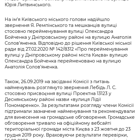
Юрія Литвинського.
На ім’я Київського міського голови надійшло
звернення Я. Ремпінського та мешканців вулиці
стосовно перейменування вулиці Олександра
Бойченка у Дніпровському районі на вулицю Анатолія
Солов’яненка. Відповідно до рішення Київської міської
ради від 27.02.2020 № 142/8312 «Про перейменування
вулиці у Дніпровському районі міста Києва» вулицю
Олександра Бойченка перейменовано на вулицю
Анатолія Солов’яненка.
Також, 26.09.2019 на засіданні Комісії з питань
найменувань розглянуто звернення Лебідь Л. С.
стосовно присвоєння вулиці Проектна 13123 у
Деснянському районі назви «вулиця Лідії
Пономаренко». За результатами розгляду члени Комісії
підтримали зазначене найменування та рекомендували
для винесення на громадське обговорення. Громадське
обговорення тривало на офіційному вебсайті
територіальної громади міста Києва з 23 жовтня до 23
грудня 2019 року. Враховуючи результати перевірки,