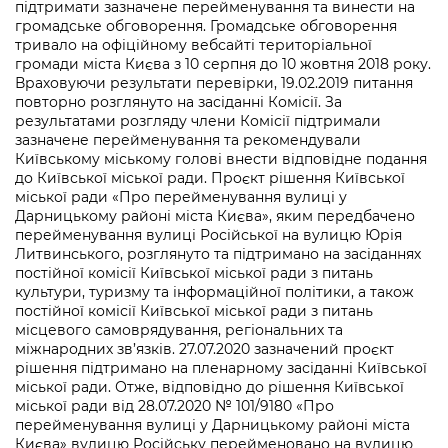
підтримати зазначене перейменування та винести на
громадське обговорення. Громадське обговорення
тривало на офіційному вебсайті територіальної
громади міста Києва з 10 серпня до 10 жовтня 2018 року.
Враховуючи результати перевірки, 19.02.2019 питання
повторно розглянуто на засіданні Комісії. За
результатами розгляду члени Комісії підтримали
зазначене перейменування та рекомендували
Київському міському голові внести відповідне подання
до Київської міської ради. Проєкт рішення Київської
міської ради «Про перейменування вулиці у
Дарницькому районі міста Києва», яким передбачено
перейменування вулиці Російської на вулицю Юрія
Литвинського, розглянуто та підтримано на засіданнях
постійної комісії Київської міської ради з питань
культури, туризму та інформаційної політики, а також
постійної комісії Київської міської ради з питань
місцевого самоврядування, регіональних та
міжнародних зв’язків. 27.07.2020 зазначений проєкт
рішення підтримано на пленарному засіданні Київської
міської ради. Отже, відповідно до рішення Київської
міської ради від 28.07.2020 № 101/9180 «Про
перейменування вулиці у Дарницькому районі міста
Києва» вулицю Російську перейменовано на вулицю