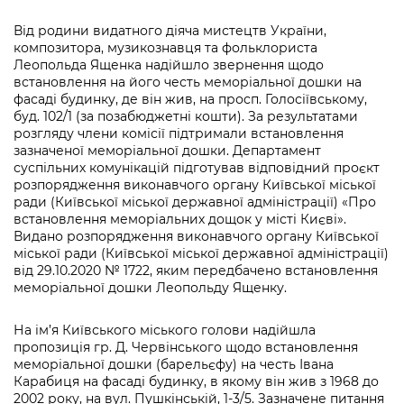
Від родини видатного діяча мистецтв України,
композитора, музикознавця та фольклориста
Леопольда Ященка надійшло звернення щодо
встановлення на його честь меморіальної дошки на
фасаді будинку, де він жив, на просп. Голосіївському,
буд. 102/1 (за позабюджетні кошти). За результатами
розгляду члени комісії підтримали встановлення
зазначеної меморіальної дошки. Департамент
суспільних комунікацій підготував відповідний проєкт
розпорядження виконавчого органу Київської міської
ради (Київської міської державної адміністрації) «Про
встановлення меморіальних дощок у місті Києві».
Видано розпорядження виконавчого органу Київської
міської ради (Київської міської державної адміністрації)
від 29.10.2020 № 1722, яким передбачено встановлення
меморіальної дошки Леопольду Ященку.
На ім’я Київського міського голови надійшла
пропозиція гр. Д. Червінського щодо встановлення
меморіальної дошки (барельєфу) на честь Івана
Карабиця на фасаді будинку, в якому він жив з 1968 до
2002 року, на вул. Пушкінській, 1-3/5. Зазначене питання