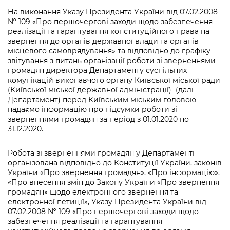
інформації
Рішення та розпорядження
Освіта та навчальні заклади
Громадська експертиза
На виконання Указу Президента України від 07.02.2008
Медіагалерея
№ 109 «Про першочергові заходи щодо забезпечення
Інформація з обмеженим доступом
Портал Послуг
Проєкти розпоряджень, що
Дороги, транспорт та парковки
Громадський бюджет
реалізації та гарантування конституційного права на
Підписатися на новини та анонси від
перебувають на погодженні КМВА
звернення до органів державної влади та органів
Подати запит онлайн
КМДА / Subscribe to announcements
Навколишнє середовище міста
місцевого самоврядування» та відповідно до графіку
Консультації з громадськістю
from the KCSA
Рішення Київради
звітування з питань організації роботи зі зверненнями
Проекти нормативно-правових та
громадян директора Департаменту суспільних
Містобудування та земельні ділянки
Громадська рада
інших актів
Порядок акредитації медіа /
комунікацій виконавчого органу Київської міської ради
Контактна інформація
Accreditation process
(Київської міської державної адміністрації) (далі –
Культура, спорт, дозвілля
Петиції
Нормативна база
Департамент) перед Київським міським головою
Графік роботи та прийому громадян
надаємо інформацію про підсумки роботи зі
Подати журналістський запит /
Бізнес та ліцензування
Відкритий бюджет
зверненнями громадян за період з 01.01.2020 по
Питання і відповіді про публічну
Submitting a media request
Вакансії
31.12.2020.
інформацію
Фінанси та бюджет
Контактний центр
Зйомки в лікарнях в умовах воєнного
Статистика
Порядок оскарження рішень, дій чи
Робота зі зверненнями громадян у Департаменті
стану / Rules for media coverage of
Безпека та правопорядок
Допомога учасникам АТО
організована відповідно до Конституції України, законів
бездіяльності розпорядників інформації
hospitals at work under martial law
Звернення громадян
України «Про звернення громадян», «Про інформацію»,
Ритуальні послуги
Рада з питань внутрішньо переміщених
«Про внесення змін до Закону України «Про звернення
Звіти про опрацювання запитів на
Контакти для медіа / Contacts for mass
Регуляторна діяльність
громадян» щодо електронного звернення та
осіб при Київській міській військовій
публічну інформацію
media
Іноземцям / For foreigners
електронної петиції», Указу Президента України від
адміністрації
Промисловість і наука Києва
07.02.2008 № 109 «Про першочергові заходи щодо
Інформація для споживачів
забезпечення реалізації та гарантування
Пам'ятки культурної спадщини
«Ініціатива «Партнерство «Відкритий