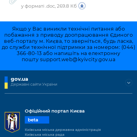
у форматі .doc, 269.8 Кб
Якщо у Вас виникли технічні питання або
побажання з приводу доопрацювання Єдиного
веб-порталу м. Києва, то зверніться, будь ласка,
до служби технічної підтримки за номером: (044)
366-80-13 або напишіть на електронну
пошту
support.web@kyivcity.gov.ua
gov.ua
Державні сайти України
Офіційний портал Києва
beta
Київська міська державна адміністрація
Київська міська рада