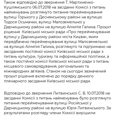
Також відповідно до звернення Т. Мартиненко-
Кушлянського 06.07.2018 на засіданні Комісії з питань
найменувань розглянуто питання перейменування
вулиці Горького у Деснянському районі на вулицю
Тодося Осьмачки, вулиці Малоземельної у
Дарницькому районі на вулицю Алімпія Галика. Проєкт
рішення Київської міської ради «Про перейменування
вулиці у Дарницькому районі міста Києва», яким
передбачено перейменування вулиці Малоземельної
на вулицю Алімпія Галика, розглянуто та підтримано на
засіданнях постійної комісії Київської міської ради з
питань культури, туризму та інформаційної політики, а
також постійної комісії Київської міської ради з питань
місцевого самоврядування, регіональних та
міжнародних зв’язків. Станом на сьогодні зазначений
проєкт рішення включено до порядку денного
пленарного засідання Київської міської ради.
Відповідно до звернення Литвинської С. В. 10.07.2018 на
засіданні Комісії з питань найменувань було розглянуто
питання перейменування вулиці Російської у
Дарницькому районі на вулицю Юрія Литвинського. За
результатами розгляду члени Комісії вирішили