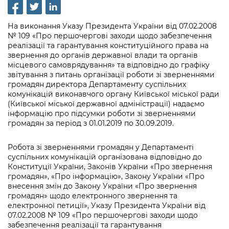
інформації
Рішення та розпорядження
Освіта та навчальні заклади
Громадська експертиза
Медіагалерея
Інформація з обмеженим доступом
Портал Послуг
На виконання Указу Президента України від 07.02.2008
Проєкти розпоряджень, що
Дороги, транспорт та парковки
Громадський бюджет
Підписатися на новини та анонси від
№ 109 «Про першочергові заходи щодо забезпечення
перебувають на погодженні КМВА
Подати запит онлайн
КМДА / Subscribe to announcements
реалізації та гарантування конституційного права на
Навколишнє середовище міста
Консультації з громадськістю
звернення до органів державної влади та органів
from the KCSA
Рішення Київради
Проекти нормативно-правових та
місцевого самоврядування» та відповідно до графіку
Містобудування та земельні ділянки
Громадська рада
звітування з питань організації роботи зі зверненнями
інших актів
Порядок акредитації медіа /
Контактна інформація
громадян директора Департаменту суспільних
Accreditation process
Культура, спорт, дозвілля
комунікацій виконавчого органу Київської міської ради
Петиції
Нормативна база
Графік роботи та прийому громадян
(Київської міської державної адміністрації) надаємо
Подати журналістський запит /
інформацію про підсумки роботи зі зверненнями
Бізнес та ліцензування
Відкритий бюджет
Питання і відповіді про публічну
Submitting a media request
громадян за період з 01.01.2019 по 30.09.2019.
Вакансії
інформацію
Фінанси та бюджет
Контактний центр
Зйомки в лікарнях в умовах воєнного
Статистика
Робота зі зверненнями громадян у Департаменті
Порядок оскарження рішень, дій чи
стану / Rules for media coverage of
суспільних комунікацій організована відповідно до
Безпека та правопорядок
Допомога учасникам АТО
бездіяльності розпорядників інформації
hospitals at work under martial law
Конституції України, Законів України «Про звернення
Звернення громадян
громадян», «Про інформацію», Закону України «Про
Ритуальні послуги
Рада з питань внутрішньо переміщених
Звіти про опрацювання запитів на
внесення змін до Закону України «Про звернення
Контакти для медіа / Contacts for mass
Регуляторна діяльність
осіб при Київській міській військовій
публічну інформацію
громадян» щодо електронного звернення та
media
Іноземцям / For foreigners
адміністрації
електронної петиції», Указу Президента України від
Промисловість і наука Києва
07.02.2008 № 109 «Про першочергові заходи щодо
Інформація для споживачів
Пам'ятки культурної спадщини
«Ініціатива «Партнерство «Відкритий
забезпечення реалізації та гарантування