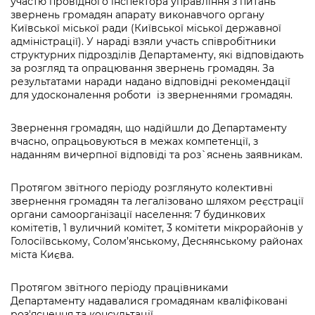
участю провідного інспектора управління з питань
звернень громадян апарату виконавчого органу
Київської міської ради (Київської міської державної
адміністрації). У нараді взяли участь співробітники
структурних підрозділів Департаменту, які відповідають
за розгляд та опрацювання звернень громадян. За
результатами наради надано відповідні рекомендації
для удосконалення роботи із зверненнями громадян.
Звернення громадян, що надійшли до Департаменту
вчасно, опрацьовуються в межах компетенції, з
наданням вичерпної відповіді та роз`яснень заявникам.
Протягом звітного періоду розглянуто колективні
звернення громадян та легалізовано шляхом реєстрації
органи самоорганізації населення: 7 будинкових
комітетів, 1 вуличний комітет, 3 комітети мікрорайонів у
Голосіївському, Солом’янському, Деснянському районах
міста Києва.
Протягом звітного періоду працівниками
Департаменту надавалися громадянам кваліфіковані
роз'яснення та консультації.