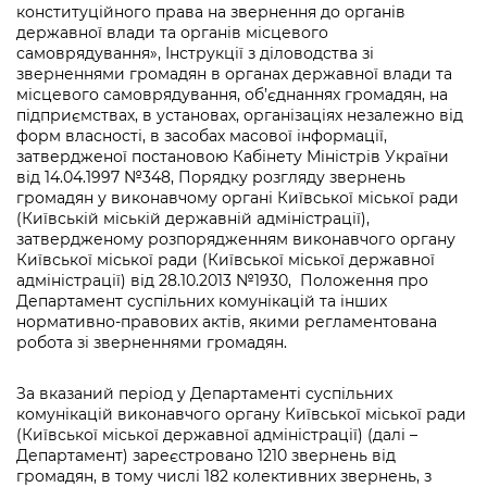
Підприємства, установи, організації
конституційного права на звернення до органів
Уряд» – місцевий рівень»
Про відкриті дані
Портал Захисників та Захисниць
державної влади та органів місцевого
Kyiv International Relations
самоврядування», Інструкції з діловодства зі
Важливе під час воєнного стану
Портал даних Києва
зверненнями громадян в органах державної влади та
Безбар'єрність
місцевого самоврядування, об’єднаннях громадян, на
Річні звіти
Публічні дашборди
підприємствах, в установах, організаціях незалежно від
Портал послуг
форм власності, в засобах масової інформації,
Гендерна політика
затвердженої постановою Кабінету Міністрів України
Міський застосунок Київ Цифровий
від 14.04.1997 №348, Порядку розгляду звернень
Безбар'єрність
громадян у виконавчому органі Київської міської ради
Важливе під час воєнного стану
(Київській міській державній адміністрації),
Київська міська військова адміністрація
затвердженому розпорядженням виконавчого органу
Київської міської ради (Київської міської державної
адміністрації) від 28.10.2013 №1930, Положення про
Департамент суспільних комунікацій та інших
нормативно-правових актів, якими регламентована
робота зі зверненнями громадян.
За вказаний період у Департаменті суспільних
комунікацій виконавчого органу Київської міської ради
(Київської міської державної адміністрації) (далі –
Департамент) зареєстровано 1210 звернень від
громадян, в тому числі 182 колективних звернень, з