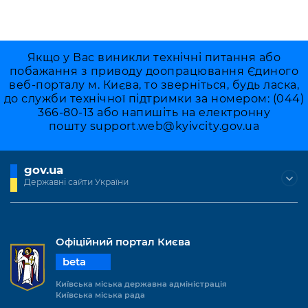
Якщо у Вас виникли технічні питання або
побажання з приводу доопрацювання Єдиного
веб-порталу м. Києва, то зверніться, будь ласка,
до служби технічної підтримки за номером: (044)
366-80-13 або напишіть на електронну
пошту
support.web@kyivcity.gov.ua
gov.ua
Державні сайти України
Офіційний портал Києва
beta
Київська міська державна адміністрація
Київська міська рада