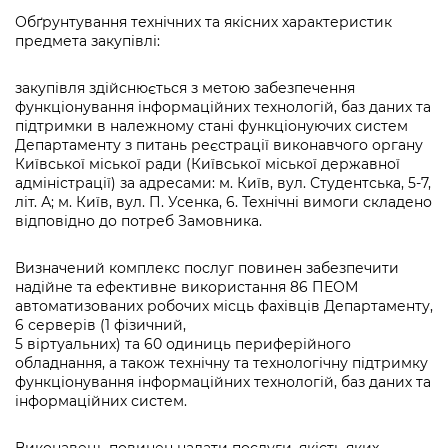
Підприємства, установи, організації
Уряд» – місцевий рівень»
Про відкриті дані
Обґрунтування технічних та якісних характеристик
Портал Захисників та Захисниць
предмета закупівлі:
Kyiv International Relations
Важливе під час воєнного стану
Портал даних Києва
Безбар'єрність
закупівля здійснюється з метою забезпечення
Річні звіти
Публічні дашборди
функціонування інформаційних технологій, баз даних та
Портал послуг
підтримки в належному стані функціонуючих систем
Гендерна політика
Департаменту з питань реєстрації виконавчого органу
Міський застосунок Київ Цифровий
Київської міської ради (Київської міської державної
Безбар'єрність
адміністрації) за адресами: м. Київ, вул. Студентська, 5-7,
Важливе під час воєнного стану
літ. А; м. Київ, вул. П. Усенка, 6. Технічні вимоги складено
Київська міська військова адміністрація
відповідно до потреб Замовника.
Визначений комплекс послуг повинен забезпечити
надійне та ефективне використання 86 ПЕОМ
автоматизованих робочих місць фахівців Департаменту,
6 серверів (1 фізичний,
5 віртуальних) та 60 одиниць периферійного
обладнання, а також технічну та технологічну підтримку
функціонування інформаційних технологій, баз даних та
інформаційних систем.