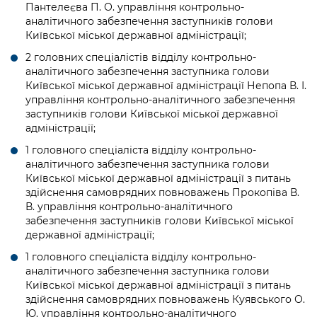
Підприємства, установи, організації
Пантелеєва П. О. управління контрольно-
Уряд» – місцевий рівень»
Про відкриті дані
Портал Захисників та Захисниць
аналітичного забезпечення заступників голови
Kyiv International Relations
Київської міської державної адміністрації;
Важливе під час воєнного стану
Портал даних Києва
Безбар'єрність
2 головних спеціалістів відділу контрольно-
Річні звіти
аналітичного забезпечення заступника голови
Публічні дашборди
Портал послуг
Київської міської державної адміністрації Непопа В. І.
Гендерна політика
управління контрольно-аналітичного забезпечення
Міський застосунок Київ Цифровий
заступників голови Київської міської державної
Безбар'єрність
адміністрації;
Важливе під час воєнного стану
1 головного спеціаліста відділу контрольно-
Київська міська військова адміністрація
аналітичного забезпечення заступника голови
Київської міської державної адміністрації з питань
здійснення самоврядних повноважень Прокопіва В.
В. управління контрольно-аналітичного
забезпечення заступників голови Київської міської
державної адміністрації;
1 головного спеціаліста відділу контрольно-
аналітичного забезпечення заступника голови
Київської міської державної адміністрації з питань
здійснення самоврядних повноважень Куявського О.
Ю. управління контрольно-аналітичного