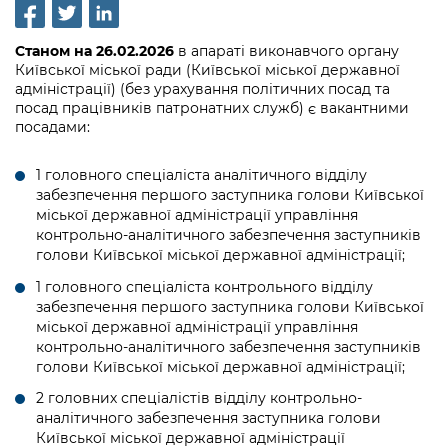
інформації
Рішення та розпорядження
Освіта та навчальні заклади
Громадська експертиза
Медіагалерея
Інформація з обмеженим доступом
Портал Послуг
Станом на 26.02.2026
в апараті виконавчого органу
Проєкти розпоряджень, що
Дороги, транспорт та парковки
Громадський бюджет
Підписатися на новини та анонси від
Київської міської ради (Київської міської державної
перебувають на погодженні КМВА
Подати запит онлайн
КМДА / Subscribe to announcements
адміністрації) (без урахування політичних посад та
Навколишнє середовище міста
Консультації з громадськістю
посад працівників патронатних служб) є вакантними
from the KCSA
Рішення Київради
Проекти нормативно-правових та
посадами:
Містобудування та земельні ділянки
Громадська рада
інших актів
Порядок акредитації медіа /
Контактна інформація
Accreditation process
1 головного спеціаліста аналітичного відділу
Культура, спорт, дозвілля
Петиції
Нормативна база
забезпечення першого заступника голови Київської
Графік роботи та прийому громадян
міської державної адміністрації управління
Подати журналістський запит /
Бізнес та ліцензування
Відкритий бюджет
Питання і відповіді про публічну
контрольно-аналітичного забезпечення заступників
Submitting a media request
Вакансії
інформацію
голови Київської міської державної адміністрації;
Фінанси та бюджет
Контактний центр
Зйомки в лікарнях в умовах воєнного
Статистика
1 головного спеціаліста контрольного відділу
Порядок оскарження рішень, дій чи
стану / Rules for media coverage of
забезпечення першого заступника голови Київської
Безпека та правопорядок
Допомога учасникам АТО
бездіяльності розпорядників інформації
hospitals at work under martial law
міської державної адміністрації управління
Звернення громадян
контрольно-аналітичного забезпечення заступників
Ритуальні послуги
Рада з питань внутрішньо переміщених
Звіти про опрацювання запитів на
Контакти для медіа / Contacts for mass
голови Київської міської державної адміністрації;
Регуляторна діяльність
осіб при Київській міській військовій
публічну інформацію
media
Іноземцям / For foreigners
2 головних спеціалістів відділу контрольно-
адміністрації
Промисловість і наука Києва
аналітичного забезпечення заступника голови
Інформація для споживачів
Пам'ятки культурної спадщини
Київської міської державної адміністрації
«Ініціатива «Партнерство «Відкритий