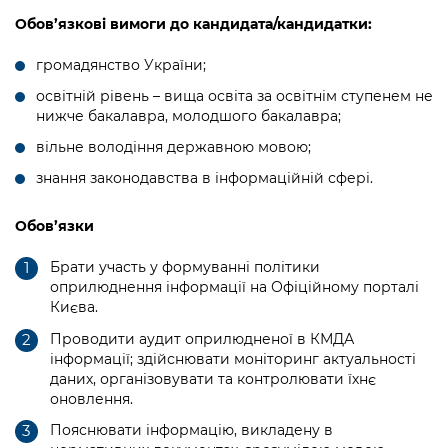
Підприємства, установи, організації
Уряд» – місцевий рівень»
Про відкриті дані
Обов’язкові вимоги до кандидата/кандидатки:
Портал Захисників та Захисниць
Kyiv International Relations
Важливе під час воєнного стану
Портал даних Києва
громадянство України;
Безбар'єрність
Річні звіти
освітній рівень – вища освіта за освітнім ступенем не
Публічні дашборди
Портал послуг
нижче бакалавра, молодшого бакалавра;
Гендерна політика
вільне володіння державною мовою;
Міський застосунок Київ Цифровий
Безбар'єрність
знання законодавства в інформаційній сфері.
Важливе під час воєнного стану
Київська міська військова адміністрація
Обов’язки
Брати участь у формуванні політики
оприлюднення інформації на Офіційному порталі
Києва.
Проводити аудит оприлюдненої в КМДА
інформації; здійснювати моніторинг актуальності
даних, організовувати та контролювати їхнє
оновлення.
Пояснювати інформацію, викладену в