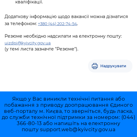
кваліфікації.
Додаткову інформацію щодо вакансії можна дізнатися
за телефоном:
.
+380 (44) 202-74-54
Резюме необхідно надсилати на електронну пошту:
uizdpi@kyivcity.gov.ua
(у темі листа зазначте "Резюме").
Надрукувати
Якщо у Вас виникли технічні питання або
побажання з приводу доопрацювання Єдиного
веб-порталу м. Києва, то зверніться, будь ласка,
до служби технічної підтримки за номером: (044)
366-80-13 або напишіть на електронну
пошту
support.web@kyivcity.gov.ua