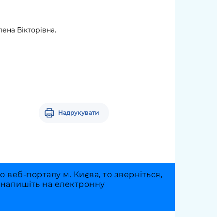
ена Вікторівна.
Надрукувати
веб-порталу м. Києва, то зверніться,
о напишіть на електронну