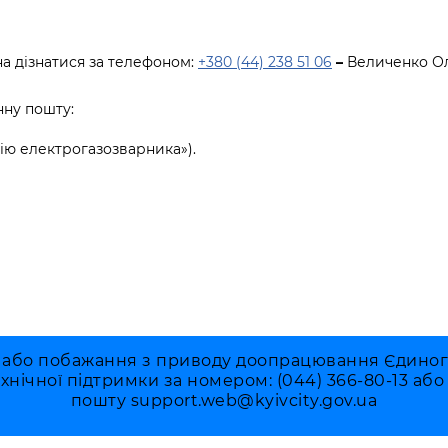
а дізнатися за телефоном:
+380 (44) 238 51 06
–
Величенко Ол
нну пошту:
сію
е
лектрогазозварника
»).
 або побажання з приводу доопрацювання Єдиного 
ехнічної підтримки за номером: (044) 366-80-13 аб
пошту
support.web@kyivcity.gov.ua