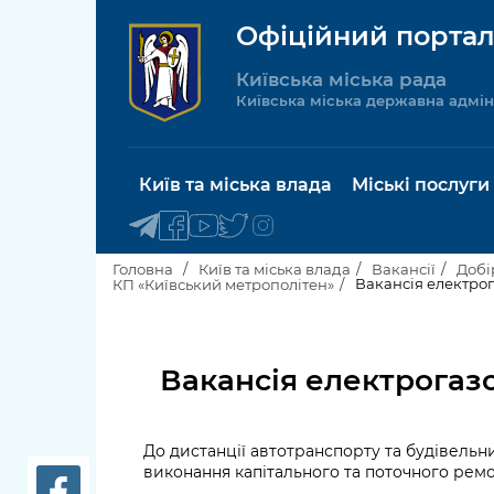
Офіційний портал
Київська міська рада
Київська міська державна адмін
Київ та міська влада
Міські послуги
Головна
Київ та міська влада
Вакансії
Добі
Вакансія електро
КП «Київський метрополітен»
Київський міський голова
Будинок 
послуги
Вакансія електрогаз
Київська міська рада
Пільги, су
Про Київ
соціальн
До дистанції автотранспорту та будівель
в
иконання капітального та поточного рем
Керівництво КМДА
Паспорт, 