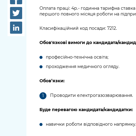
довідки
Структура
Оплата праці: 4р.- годинна тарифна ставка 
першого повного місяця роботи на підпри
Лікарні 
Рішення та розпорядження
Класифікаційний код посади:
7212.
Освіта та
Проєкти розпоряджень, що
заклади
перебувають на погодженні
Обов'язкові вимоги до кандидата/кандид
КМВА
Дороги, 
парковки
професійно-технічна освіта;
проходження медичного огляду.
Навколи
середови
Обов’язки:
Проводити електрогазозварювання.
Буде перевагою кандидата/кандидатки:
навички роботи відповідного напрямку