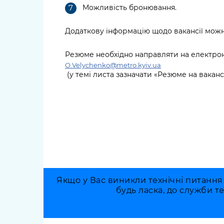
Можливість бронювання.
Додаткову інформацію щодо вакансії можн
Резюме необхідно направляти на електро
О.
Velychenko
@metro.kyiv.ua
(у темі листа зазначати «Резюме на вакан
Якщо у Вас виникли технічні питання
будь ласка, до служби т