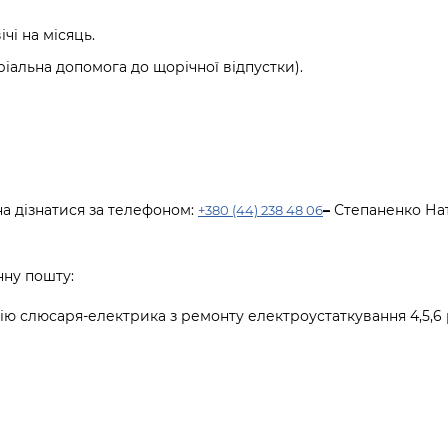
чі на місяць.
ріальна допомога до щорічної відпустки).
а дізнатися за телефоном:
–
Степаненко Нат
+380 (44) 238 48 06
нну пошту:
сію
с
л
юсаря-електрика з ремонту електроустаткування 4,5,6 