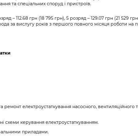
Громадська
Вакансії
Відкритий бюд
ся на
ання та спеціальних споруд і пристроїв.
експертиза
Фінанси та бюджет
Інформація з
Поря
новин
Статистика
Контактний це
та медицина
обмеженим
оска
анонс
розряд
– 112.68 грн (18 795 грн
), 5 розряд
– 129.07 грн (21 529 грн
Громадський
Безпека та
доступом
рішен
КМДА
рода за вислугу років з першого повного місяця роботи на п
Звернення громадян
 навчальні
бюджет
правопорядок
безді
Subsc
Подати запит
розпо
to
Регуляторна діяльність
Ритуальні послуги
онлайн
інфор
anno
транспорт та
ment
датки
Іноземцям / For
Проекти
Звіти
from 
foreigners
нормативно-
опра
KCSA
шнє
правових та
запит
ще міста
інших актів
публі
інфо
а ремонт електроустаткування насосного, вентиляційного 
ні схеми керування електроустаткуванням.
вальними приладами.