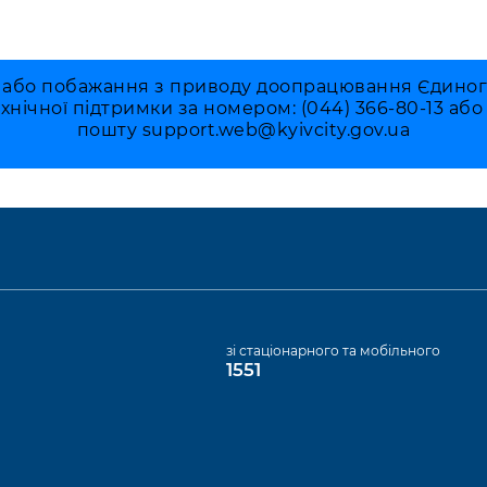
 або побажання з приводу доопрацювання Єдиного 
ехнічної підтримки за номером: (044) 366-80-13 аб
пошту
support.web@kyivcity.gov.ua
а
зі стаціонарного та мобільного
1551