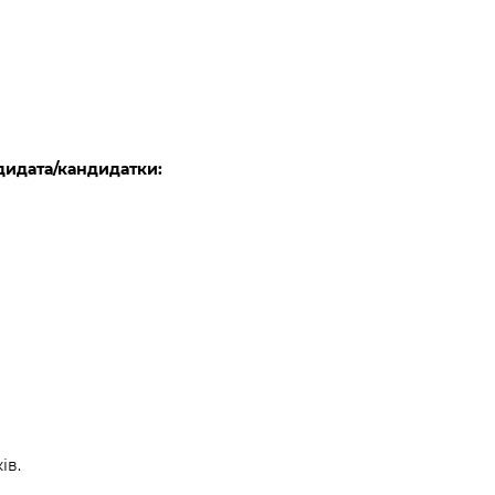
дидата/кандидатки:
ів.