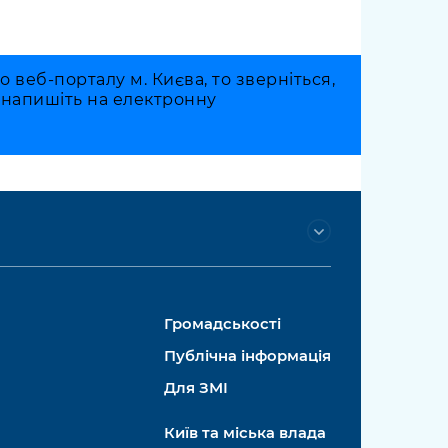
веб-порталу м. Києва, то зверніться,
о напишіть на електронну
Громадськості
Публічна інформація
Для ЗМІ
Київ та міська влада