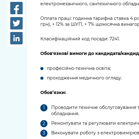
довідки
електромеханічного, сантехнічного обладн
Структура
Лікарні 
Оплата праці:
годинна тарифна ставка 4 
Рішення та розпорядження
грн), + 12% за ШУП, + 7% щомісячна винаго
Освіта та
Проєкти розпоряджень, що
заклади
Класифікаційний код посади: 7241.
перебувають на погодженні
КМВА
Дороги, 
Обов'язкові вимоги до кандидата/канди
парковки
професійно-технічна освіта;
Навколи
середови
проходження медичного огляду.
Обов’язки:
Проводити технічне обслуговування т
обладнання.
Ремонтувати та регулювати електрич
Виконувати роботу з електровимірю