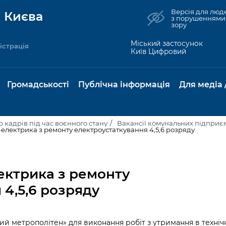
Версія для люд
 Києва
з порушеннями
зору
Міський застосунок
істрація
Київ Цифровий
Громадськості
Публічна інформація
Для медіа 
р кадрів під час воєнного стану
Вакансії комунальних підприємс
електрика з ремонту електроустаткування 4,5,6 розряду
та комунальні
Реєстр громадських
Рішення Київради
Доступ до
Містобудування та
Консультації з
Норм
Нови
об'єднань
публічної
земельні ділянки
громадськістю
база
Анон
ектрика з ремонту
Контактна інформація
інформації
бсидії та
Громадські слухання
Культура, спорт,
Громадська рад
Питан
Медіа
 4,5,6 розряду
Графік роботи та прийому
ий захист
Про систему
дозвілля
відпов
рея
Місцеві ініціативи
громадян
Петиції
обліку публічної
публі
свідоцтва та
Бізнес та ліцензування
Підп
інформації
інфо
ий метрополітен» для в
иконання робіт з утримання в техніч