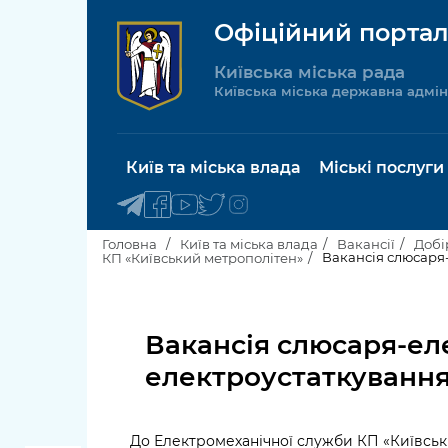
Офіційний портал
Київська міська рада
Київська міська державна адмін
Київ та міська влада
Міські послуги
Головна
Київ та міська влада
Вакансії
Добі
Вакансія слюсаря-
КП «Київський метрополітен»
Київський міський голова
Будинок 
послуги
Вакансія слюсаря-ел
Київська міська рада
Пільги, су
електроустаткування
Про Київ
соціальн
Керівництво КМДА
Паспорт, 
До Електромеханічної служби КП «Київськ