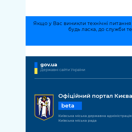
Якщо у Вас виникли технічні питання
будь ласка, до служби т
gov.ua
Державні сайти України
Офіційний портал Києв
beta
Київська міська державна адміністрація
Київська міська рада