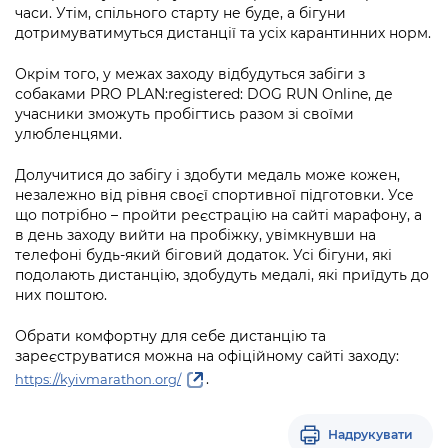
Підприємства, установи, організації
часи. Утім, спільного старту не буде, а бігуни
Уряд» – місцевий рівень»
Про відкриті дані
Портал Захисників та Захисниць
дотримуватимуться дистанції та усіх карантинних норм.
Kyiv International Relations
Важливе під час воєнного стану
Портал даних Києва
Безбар'єрність
Окрім того, у межах заходу відбудуться забіги з
Річні звіти
собаками PRO PLAN:registered: DOG RUN Online, де
Публічні дашборди
Портал послуг
учасники зможуть пробігтись разом зі своїми
Гендерна політика
улюбленцями.
Міський застосунок Київ Цифровий
Безбар'єрність
Долучитися до забігу і здобути медаль може кожен,
незалежно від рівня своєї спортивної підготовки. Усе
Важливе під час воєнного стану
що потрібно – пройти реєстрацію на сайті марафону, а
Київська міська військова адміністрація
в день заходу вийти на пробіжку, увімкнувши на
телефоні будь-який біговий додаток. Усі бігуни, які
подолають дистанцію, здобудуть медалі, які приїдуть до
них поштою.
Обрати комфортну для себе дистанцію та
зареєструватися можна на офіційному сайті заходу:
.
https://kyivmarathon.org/
Надрукувати