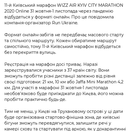
інформації
Рішення та розпорядження
Освіта та навчальні заклади
Громадська експертиза
11-й Київський марафон WIZZ AIR KYIV CITY MARATHON
Медіагалерея
2020 Online 31 жовтня-1 листопада через пандемію
Інформація з обмеженим доступом
Портал Послуг
Проєкти розпоряджень, що
Дороги, транспорт та парковки
відбудеться у форматі онлайн. Про це повідомила
Громадський бюджет
Підписатися на новини та анонси від
перебувають на погодженні КМВА
компанія-організатор Run Ukraine.
Подати запит онлайн
КМДА / Subscribe to announcements
Навколишнє середовище міста
Консультації з громадськістю
from the KCSA
Рішення Київради
Формат онлайн-забігів не передбачає масового старту
Проекти нормативно-правових та
та спільного маршруту. Кожен обиратиме маршрут
Містобудування та земельні ділянки
Громадська рада
інших актів
Порядок акредитації медіа /
самостійно, тому 11-й Київський марафон відбудеться
Контактна інформація
Accreditation process
без перекриття вулиць.
Культура, спорт, дозвілля
Петиції
Нормативна база
Графік роботи та прийому громадян
Подати журналістський запит /
Реєстрація на марафон досі триває. Наразі
Бізнес та ліцензування
Відкритий бюджет
Питання і відповіді про публічну
Submitting a media request
зареєструвалися учасники з 37 країн світу. Вони
Вакансії
інформацію
зможуть пробігти різні дистанції залежно від рівня
Фінанси та бюджет
Контактний центр
Зйомки в лікарнях в умовах воєнного
своєї підготовки: 21 км, 10 км або Jaffa Mini Marathon 4,2
Статистика
Порядок оскарження рішень, дій чи
км. Для участі в марафоні 31 жовтня-1 листопада
стану / Rules for media coverage of
Безпека та правопорядок
Допомога учасникам АТО
бездіяльності розпорядників інформації
необов’язково буде приїжджати до Києва, його можна
hospitals at work under martial law
Звернення громадян
пробігти практично будь-де.
Ритуальні послуги
Рада з питань внутрішньо переміщених
Звіти про опрацювання запитів на
Контакти для медіа / Contacts for mass
Регуляторна діяльність
осіб при Київській міській військовій
Тим не менш, у Києві на Трухановому острові у ці дати
публічну інформацію
media
Іноземцям / For foreigners
адміністрації
буде організована стартово-фінішна зона, де київські
Промисловість і наука Києва
бігуни зможуть перевдягнутися, залишити речі у
Інформація для споживачів
Пам'ятки культурної спадщини
«Ініціатива «Партнерство «Відкритий
камері схову та стартувати під аркою, як у докарантинні