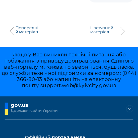
Попередні
Наступний
й матеріал
матеріал
Якщо у Вас виникли технічні питання або
побажання з приводу доопрацювання Єдиного
веб-порталу м. Києва, то зверніться, будь ласка,
до служби технічної підтримки за номером: (044)
366-80-13 або напишіть на електронну
пошту
support.web@kyivcity.gov.ua
gov.ua
Державні сайти України
Офіційний портал Києва