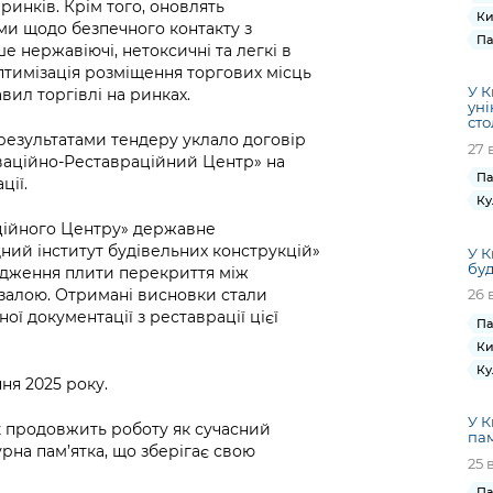
ринків. Крім того, оновлять
Ки
ми щодо безпечного контакту з
Па
 нержавіючі, нетоксичні та легкі в
птимізація розміщення торгових місць
У К
ил торгівлі на ринках.
уні
сто
результатами тендеру уклало договір
27 
рваційно-Реставраційний Центр» на
Па
ції.
Ку
ційного Центру» державне
ий інститут будівельних конструкцій»
У К
бу
ідження плити перекриття між
залою. Отримані висновки стали
26 
ї документації з реставрації цієї
Па
Ки
Ку
ня 2025 року.
У К
к продовжить роботу як сучасний
пам
рна пам’ятка, що зберігає свою
25 
Па