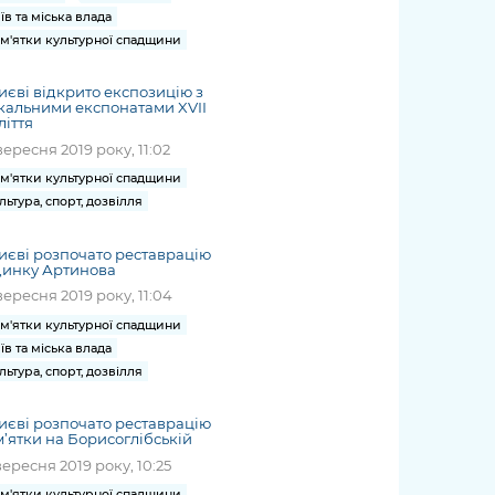
їв та міська влада
м'ятки культурної спадщини
иєві відкрито експозицію з
кальними експонатами XVII
ліття
вересня 2019 року, 11:02
м'ятки культурної спадщини
льтура, спорт, дозвілля
иєві розпочато реставрацію
динку Артинова
вересня 2019 року, 11:04
м'ятки культурної спадщини
їв та міська влада
льтура, спорт, дозвілля
иєві розпочато реставрацію
’ятки на Борисоглібській
вересня 2019 року, 10:25
м'ятки культурної спадщини