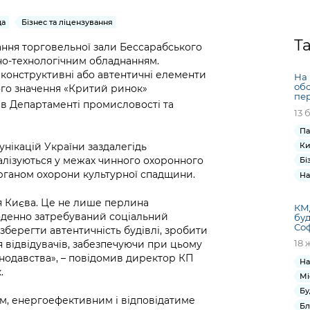
Громадська
Вакансії
Відкритий бюд
ся на
експертиза
Фінанси та бюджет
Інформація з
Поря
новин
да
Бізнес та ліцензування
Статистика
Контактний це
та медицина
обмеженим
оска
анонс
Т
ання торговельної зали Бессарабського
Громадський
Безпека та
доступом
рішен
КМДА
но-технологічним обладнанням.
Звернення громадян
 навчальні
бюджет
правопорядок
безді
Subsc
конструктивні або автентичні елементи
На
Подати запит
розпо
to
обс
ного значення «Критий ринок»
Регуляторна діяльність
Ритуальні послуги
пер
онлайн
інфор
anno
в Департаменті промисловості та
транспорт та
13 
ment
Іноземцям / For
Проекти
Звіти
Па
from 
foreigners
нормативно-
опра
унікацій України заздалегідь
Ки
KCSA
шнє
правових та
алізуються у межах чинного охоронного
Бі
запит
ще міста
органом охорони культурної спадщини.
інших актів
На
публі
інфо
я Києва. Це не лише перлина
КМ
оденно затребуваний соціальний
буд
Соф
 зберегти автентичність будівлі, зробити
18 
я відвідувачів, забезпечуючи при цьому
онодавства», – повідомив директор КП
На
.
Мі
Бу
им, енергоефективним і відповідатиме
Бл