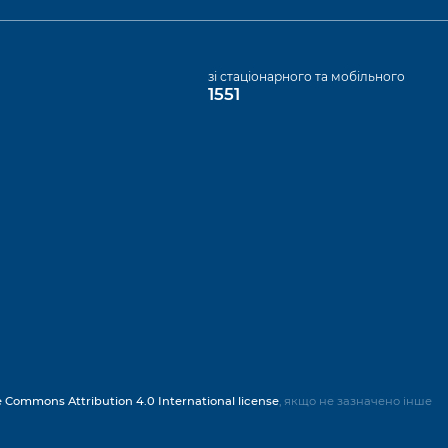
а
зі стаціонарного та мобільного
1551
e Commons Attribution 4.0 International license
, якщо не зазначено інше