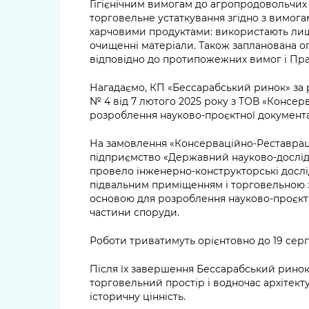
Гігієнічним вимогам до агропродовольчих 
торговельне устаткування згідно з вимога
харчовими продуктами: використають лише
очищенні матеріали. Також запланована о
відповідно до протипожежних вимог і Прав
Нагадаємо, КП «Бессарабський ринок» за 
№ 4 від 7 лютого 2025 року з ТОВ «Консе
розроблення науково-проєктної документа
На замовлення «Консерваційно-Реставра
підприємство «Державний науково-дослідн
провело інженерно-конструкторські досл
підвальним приміщенням і торговельною 
основою для розроблення науково-проєктно
частини споруди.
Роботи триватимуть орієнтовно до 19 серп
Після їх завершення Бессарабський рино
торговельний простір і водночас архітекту
історичну цінність.