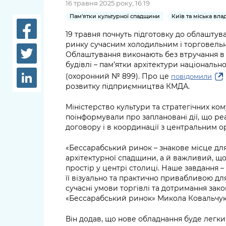
16 травня 2025 року, 16:19
довідки
Структура
Пам'ятки культурної спадщини
Київ та міська вла
Лікарні 
Рішення та розпорядження
19 травня почнуть підготовку до облаштув
ринку сучасним холодильним і торговель
Освіта та
Облаштування виконають без втручання в 
Проєкти розпоряджень, що
заклади
будівлі – пам’ятки архітектури національ
перебувають на погодженні
(охоронний № 899). Про це
повідомили
КМВА
Дороги, 
розвитку підприємництва КМДА.
парковки
Міністерство культури та стратегічних ком
Навколи
поінформували про заплановані дії, що ре
середови
договору і в координації з центральним 
«Бессарабський ринок – знакове місце дл
архітектурної спадщини, а й важливий, щ
простір у центрі столиці. Наше завдання –
її візуально та практично привабливою дл
сучасні умови торгівлі та дотримання зак
«Бессарабський ринок» Микола Ковальчук
Він додав, що нове обладнання буде легк