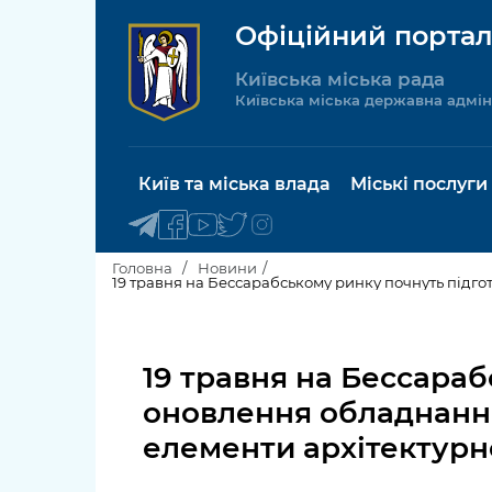
Офіційний портал
Київська міська рада
Київська міська державна адмін
Київ та міська влада
Міські послуги
Головна
Новини
19 травня на Бессарабському ринку почнуть підго
Київський міський голова
Будинок 
послуги
19 травня на Бессараб
Київська міська рада
Пільги, су
оновлення обладнання
Про Київ
соціальн
елементи архітектурн
Керівництво КМДА
Паспорт, 