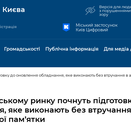
Версія для люд
 Києва
з порушеннями
зору
Міський застосунок
істрація
Київ Цифровий
Громадськості
Публічна інформація
Для медіа 
товку до оновлення обладнання, яке виконають без втручання в а
та комунальні
Реєстр громадських
Рішення Київради
Доступ до
Містобудування та
Консультації з
Норм
Нови
об'єднань
публічної
земельні ділянки
громадськістю
база
Анон
ському ринку почнуть підготов
Контактна інформація
інформації
бсидії та
Громадські слухання
Культура, спорт,
Громадська рад
Питан
Медіа
, яке виконають без втручання
Графік роботи та прийому
ий захист
Про систему
дозвілля
відпов
рея
ої пам’ятки
Місцеві ініціативи
громадян
Петиції
обліку публічної
публі
свідоцтва та
Бізнес та ліцензування
Підп
інформації
інфо