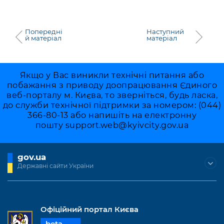
Попередні
Наступний
й матеріал
матеріал
Якщо у Вас виникли технічні питання або
побажання з приводу доопрацювання Єдиного
веб-порталу м. Києва, то зверніться, будь ласка,
до служби технічної підтримки за номером: (044)
366-80-13 або напишіть на електронну
пошту
support.web@kyivcity.gov.ua
gov.ua
Державні сайти України
Офіційний портал Києва