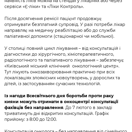
наявність ліків можна на стендах у лікарнях або через
сервіси «Є-ліки» та «Ліки Контроль».
Після досягнення ремісії пацієнт продовжує
отримувати безплатний супровід. У разі потреби лікар
направляє на медичну реабілітацію або до служби
паліативної допомоги (стаціонарної чи мобільної).
У столиці повний цикл лікування – від консультацій і
діагностики до хірургічного, хіміотерапевтичного,
радіологічного та паліативного лікування – забезпечує
«Київський міський клінічний онкологічний центр».
Тут лікують онкозахворювання практично при всіх
локалізаціях злоякісних новоутворень, у дорослих та
дітей, із застосуванням сучасних технологій.
Із нагоди Всесвітнього дня боротьби проти раку
кияни можуть отримати в онкоцентрі консультації
фахівців без направлення
. До 7 лютого в закладі
триватимуть дні відкритих консультацій. Графік
прийому: з 8:00 до 12:00.
Консультація онколога – без направлення від сімейного