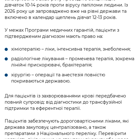
дівчаток 10-14 років проти вірусу папіломи людини. Із
2026 року це запроваджено вже на рівні держави та
включено в календар щеплень дівчат 12-13 років.
У межах Програми медичних гарантій, пацієнти з
підтвердженим діагнозом мають право на:
хіміотерапію – ліки, інтенсивна терапія, знеболення;
радіологічне лікування – променева терапія, зокрема
лінійні прискорювачі, брахітерапія;
хірургію – операції та анестезія повністю
покриваються державою.
Для пацієнтів із захворюваннями крові передбачено
повний супровід: від діагностики до трансфузійної
підтримки та еферентної терапії.
Пацієнтів забезпечують дороговартісними ліками, які
держава закуповує централізовано, а також
препаратами з Національного переліку. Перевірити