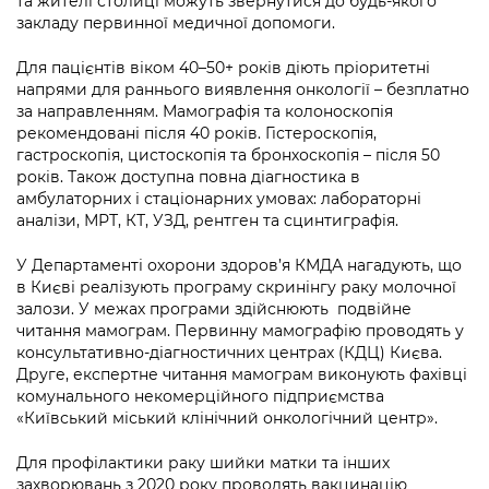
та жителі столиці можуть звернутися до будь-якого
Підприємства, установи, організації
Уряд» – місцевий рівень»
Про відкриті дані
закладу первинної медичної допомоги.
Портал Захисників та Захисниць
Kyiv International Relations
Важливе під час воєнного стану
Портал даних Києва
Для пацієнтів віком 40–50+ років діють пріоритетні
Безбар'єрність
напрями для раннього виявлення онкології – безплатно
Річні звіти
за направленням. Мамографія та колоноскопія
Публічні дашборди
Портал послуг
рекомендовані після 40 років. Гістероскопія,
Гендерна політика
гастроскопія, цистоскопія та бронхоскопія – після 50
Міський застосунок Київ Цифровий
років. Також доступна повна діагностика в
Безбар'єрність
амбулаторних і стаціонарних умовах: лабораторні
Важливе під час воєнного стану
аналізи, МРТ, КТ, УЗД, рентген та сцинтиграфія.
Київська міська військова адміністрація
У Департаменті охорони здоров’я КМДА нагадують, що
в Києві реалізують програму скринінгу раку молочної
залози. У межах програми здійснюють подвійне
читання мамограм. Первинну мамографію проводять у
консультативно-діагностичних центрах (КДЦ) Києва.
Друге, експертне читання мамограм виконують фахівці
комунального некомерційного підприємства
«Київський міський клінічний онкологічний центр».
Для профілактики раку шийки матки та інших
захворювань з 2020 року проводять вакцинацію