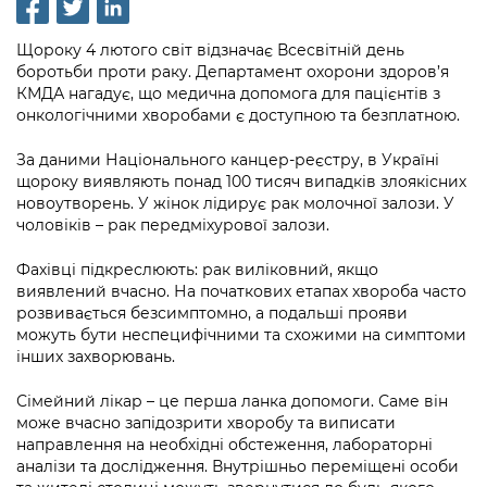
інформації
Рішення та розпорядження
Освіта та навчальні заклади
Громадська експертиза
Медіагалерея
Інформація з обмеженим доступом
Портал Послуг
Щороку 4 лютого світ відзначає Всесвітній день
Проєкти розпоряджень, що
Дороги, транспорт та парковки
Громадський бюджет
Підписатися на новини та анонси від
боротьби проти раку. Департамент охорони здоров’я
перебувають на погодженні КМВА
Подати запит онлайн
КМДА нагадує, що медична допомога для пацієнтів з
КМДА / Subscribe to announcements
Навколишнє середовище міста
Консультації з громадськістю
онкологічними хворобами є доступною та безплатною.
from the KCSA
Рішення Київради
Проекти нормативно-правових та
Містобудування та земельні ділянки
Громадська рада
За даними Національного канцер-реєстру, в Україні
інших актів
Порядок акредитації медіа /
Контактна інформація
щороку виявляють понад 100 тисяч випадків злоякісних
Accreditation process
Культура, спорт, дозвілля
Петиції
новоутворень. У жінок лідирує рак молочної залози. У
Нормативна база
Графік роботи та прийому громадян
чоловіків – рак передміхурової залози.
Подати журналістський запит /
Бізнес та ліцензування
Відкритий бюджет
Питання і відповіді про публічну
Submitting a media request
Вакансії
Фахівці підкреслюють: рак виліковний, якщо
інформацію
Фінанси та бюджет
виявлений вчасно. На початкових етапах хвороба часто
Контактний центр
Зйомки в лікарнях в умовах воєнного
Статистика
розвивається безсимптомно, а подальші прояви
Порядок оскарження рішень, дій чи
стану / Rules for media coverage of
можуть бути неспецифічними та схожими на симптоми
Безпека та правопорядок
Допомога учасникам АТО
бездіяльності розпорядників інформації
hospitals at work under martial law
Звернення громадян
інших захворювань.
Ритуальні послуги
Рада з питань внутрішньо переміщених
Звіти про опрацювання запитів на
Контакти для медіа / Contacts for mass
Сімейний лікар – це перша ланка допомоги. Саме він
Регуляторна діяльність
осіб при Київській міській військовій
публічну інформацію
media
може вчасно запідозрити хворобу та виписати
Іноземцям / For foreigners
адміністрації
направлення на необхідні обстеження, лабораторні
Промисловість і наука Києва
Інформація для споживачів
аналізи та дослідження. Внутрішньо переміщені особи
Пам'ятки культурної спадщини
«Ініціатива «Партнерство «Відкритий