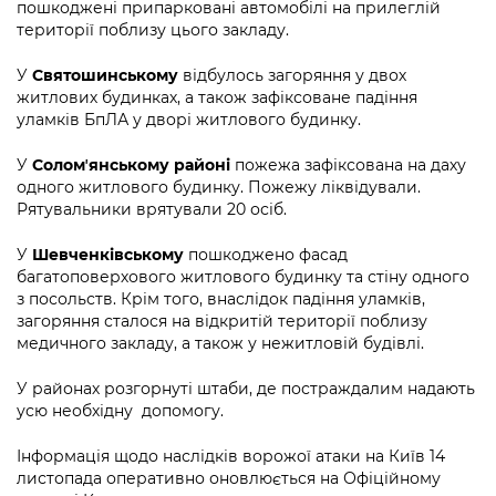
пошкоджені припарковані автомобілі на прилеглій
території поблизу цього закладу.
У
Святошинському
відбулось загоряння у двох
житлових будинках, а також зафіксоване падіння
уламків БпЛА у дворі житлового будинку.
У
Соломʼянському районі
пожежа зафіксована на даху
одного житлового будинку. Пожежу ліквідували.
Рятувальники врятували 20 осіб.
У
Шевченківському
пошкоджено фасад
багатоповерхового житлового будинку та стіну одного
з посольств. Крім того, внаслідок падіння уламків,
загоряння сталося на відкритій території поблизу
медичного закладу, а також у нежитловій будівлі.
У районах розгорнуті штаби, де постраждалим надають
усю необхідну допомогу.
Інформація щодо наслідків ворожої атаки на Київ 14
листопада оперативно оновлюється на Офіційному