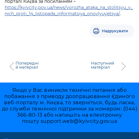
порталі Києва за посиланням –
https://kyivcity.gov.ua/news/vorozha_ataka_na_stolitsyu_v_
nich_proti_14_listopada_informatsiya_onovlyuyetsya/
.
Надрукувати
Попередні
Наступний
й матеріал
матеріал
Якщо у Вас виникли технічні питання або
побажання з приводу доопрацювання Єдиного
веб-порталу м. Києва, то зверніться, будь ласка,
до служби технічної підтримки за номером: (044)
366-80-13 або напишіть на електронну
пошту
support.web@kyivcity.gov.ua