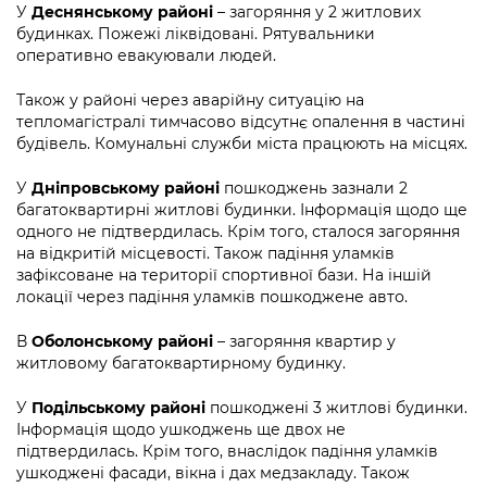
Підприємства, установи, організації
У
Деснянському районі
– загоряння у 2 житлових
Уряд» – місцевий рівень»
Про відкриті дані
Портал Захисників та Захисниць
будинках. Пожежі ліквідовані. Рятувальники
Kyiv International Relations
оперативно евакуювали людей.
Важливе під час воєнного стану
Портал даних Києва
Безбар'єрність
Річні звіти
Також у районі через аварійну ситуацію на
Публічні дашборди
тепломагістралі тимчасово відсутнє опалення в частині
Портал послуг
будівель. Комунальні служби міста працюють на місцях.
Гендерна політика
Міський застосунок Київ Цифровий
У
Дніпровському районі
пошкоджень зазнали 2
Безбар'єрність
багатоквартирні житлові будинки. Інформація щодо ще
Важливе під час воєнного стану
одного не підтвердилась. Крім того, сталося загоряння
Київська міська військова адміністрація
на відкритій місцевості. Також падіння уламків
зафіксоване на території спортивної бази. На іншій
локації через падіння уламків пошкоджене авто.
В
Оболонському районі
– загоряння квартир у
житловому багатоквартирному будинку.
У
Подільському районі
пошкоджені 3 житлові будинки.
Інформація щодо ушкоджень ще двох не
підтвердилась. Крім того, внаслідок падіння уламків
ушкоджені фасади, вікна і дах медзакладу. Також