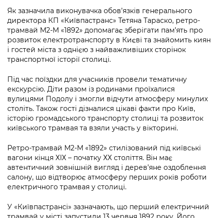
Підприємства, установи, організації
Уряд» – місцевий рівень»
Про відкриті дані
Як зазначила виконувачка обов’язків генерального
Портал Захисників та Захисниць
директора КП «Київпастранс» Тетяна Тараско, ретро-
Kyiv International Relations
Важливе під час воєнного стану
Портал даних Києва
трамвай М2-М «1892» допомагає зберігати пам’ять про
Безбар'єрність
розвиток електротранспорту в Києві та знайомить киян
Річні звіти
і гостей міста з однією з найважливіших сторінок
Публічні дашборди
Портал послуг
транспортної історії столиці.
Гендерна політика
Міський застосунок Київ Цифровий
Під час поїздки для учасників провели тематичну
Безбар'єрність
екскурсію. Діти разом із родинами проїхалися
Важливе під час воєнного стану
вулицями Подолу і змогли відчути атмосферу минулих
Київська міська військова адміністрація
століть. Також гості дізналися цікаві факти про Київ,
історію громадського транспорту столиці та розвиток
київського трамвая та взяли участь у вікторині.
Ретро-трамвай М2-М «1892» стилізований під київські
вагони кінця ХІХ – початку ХХ століття. Він має
автентичний зовнішній вигляд і дерев’яне оздоблення
салону, що відтворює атмосферу перших років роботи
електричного трамвая у столиці.
У «Київпастрансі» зазначають, що перший електричний
трамвай у місті запустили 13 червня 1892 року. Його