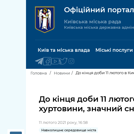
Офіційний портал
Київська міська рада
Київська міська державна адмін
Київ та міська влада
Міські послуги
До кінця доби 11 лютого в К
Головна
Новини
Київський міський голова
Будинок 
послуги
До кінця доби 11 лютог
Київська міська рада
хуртовини, значний сн
Пільги, су
Про Київ
соціальн
11 лютого 2021 року, 16:58
Керівництво КМДА
Паспорт, 
Навколишнє середовище міста