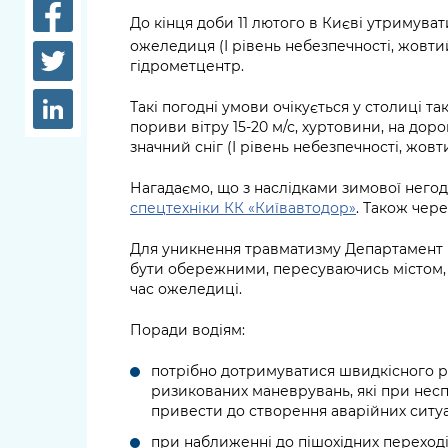
довідки
До кінця доби 11 лютого в Києві утримува
Структура
ожеледиця (І рівень небезпечності, жовти
Лікарні 
гідрометцентр.
Рішення та розпорядження
Освіта та
Такі погодні умови очікується у столиці т
Проєкти розпоряджень, що
заклади
пориви вітру 15-20 м/с, хуртовини, на доро
перебувають на погодженні
значний сніг (І рівень небезпечності, жовт
КМВА
Дороги, 
парковки
Нагадаємо, що з наслідками зимової него
спецтехніки КК «Київавтодор»
. Також чер
Навколи
середови
Для уникнення травматизму Департамент 
бути обережними, пересуваючись містом, 
час ожеледиці.
Поради водіям:
потрібно дотримуватися швидкісного ре
ризикованих маневрувань, які при нес
привести до створення аварійних ситуа
при наближенні до пішохідних переході