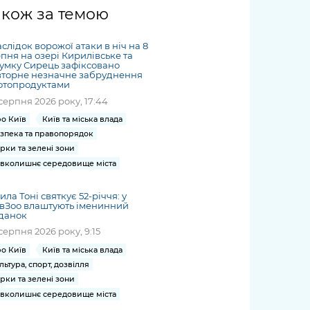
жет
Річні звіти
Києва
журналіст
міській військовій
coverage
акож за темою
Портал послуг
док
и та
ський
адміністрації
of
нтр
Гендерна політика
Публічні
рження
и від
запит /
hospitals
слідок ворожої атаки в ніч на 8
Міський застосунок Київ
дашборди
ь, дій чи
 /
«Ініціатива
Submitting
пня на озері Кирилівське та
at work
Безбар'єрність
Цифровий
умку Сирець зафіксовано
яльності
ribe
«Партнерство
a media
under
вторне незначне забруднення
рядників
«Відкритий Уряд» –
фтопродуктами
request
martial law
Київська міська військова
Важливе під час
мації
unce
місцевий рівень»
серпня 2026 року, 17:44
адміністрація
воєнного стану
s
Контакти
о Київ
Київ та міська влада
 про
Важливе під час
the
для медіа
зпека та правопорядок
цювання
воєнного стану
рки та зелені зони
/ Contacts
ів на
вколишнє середовище міста
for mass
чну
media
рмацію
ила Тоні святкує 52-річчя: у
вЗоо влаштують іменинний
данок
серпня 2026 року, 9:15
о Київ
Київ та міська влада
льтура, спорт, дозвілля
рки та зелені зони
вколишнє середовище міста