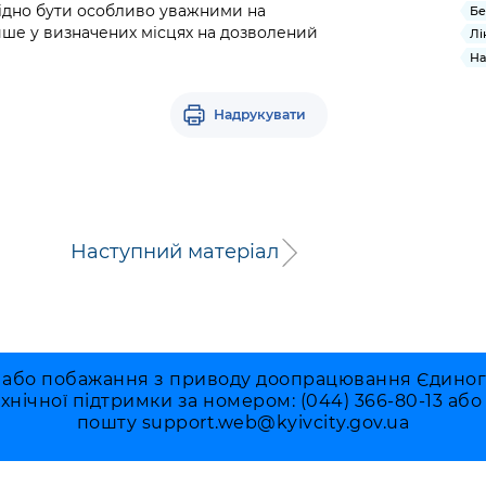
хідно бути особливо уважними на
Бе
ише у визначених місцях на дозволений
Лі
На
Надрукувати
Наступний матеріал
 або побажання з приводу доопрацювання Єдиного 
ехнічної підтримки за номером: (044) 366-80-13 аб
пошту
support.web@kyivcity.gov.ua