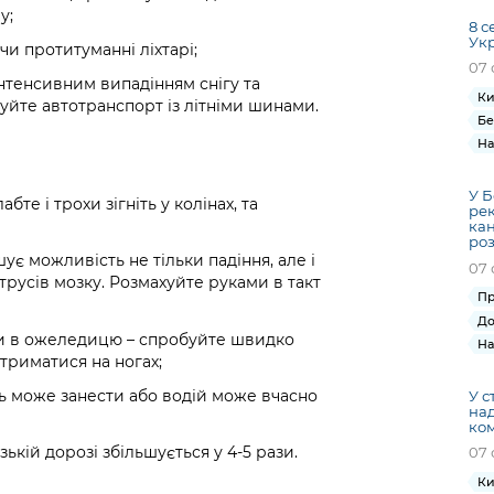
у;
8 с
Ук
чи протитуманні ліхтарі;
07 
інтенсивним випадінням снігу та
Ки
йте автотранспорт із літніми шинами.
Бе
На
У Б
бте і трохи зігніть у колінах, та
рек
кан
ро
ує можливість не тільки падіння, але і
07 
трусів мозку. Розмахуйте руками в такт
Пр
До
би в ожеледицю – спробуйте швидко
На
триматися на ногах;
ль може занести або водій може вчасно
У с
на
ком
ькій дорозі збільшується у 4-5 рази.
07 
Ки