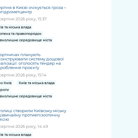
ерпня в Києві очікується гроза –
ргідрометцентр
серпня 2026 року, 15:37
їв та міська влада
зпека та правопорядок
вколишнє середовище міста
ортничах планують
онструювати систему дощової
алізації: оголосять тендер на
зроблення проєкту
серпня 2026 року, 15:14
о Київ
Київ та міська влада
роги
вколишнє середовище міста
толиці створили Київську міську
дзвичайну протиепізоотичну
ісію
серпня 2026 року, 14:49
їв та міська влада