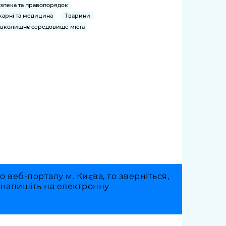
зпека та правопорядок
карні та медицина
Тварини
вколишнє середовище міста
веб-порталу м. Києва, то зверніться,
о напишіть на електронну