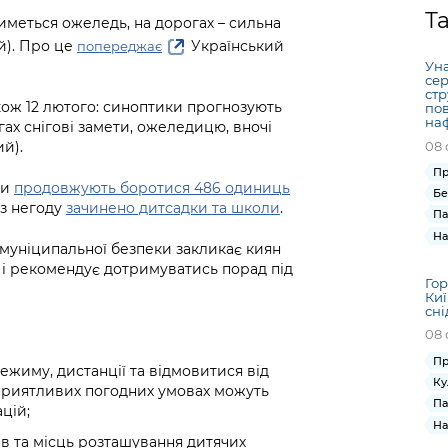
Громадська
Вакансії
Відкритий бюд
ся на
Т
тиметься ожеледь, на дорогах – сильна
експертиза
Фінанси та бюджет
Інформація з
Поря
новин
й). Про це
Український
попереджає
Статистика
Контактний це
та медицина
обмеженим
оска
анонс
Уна
Громадський
Безпека та
доступом
рішен
КМДА
сер
Звернення громадян
 навчальні
бюджет
правопорядок
стр
безді
Subsc
акож 12 лютого: синоптики прогнозують
по
Подати запит
розпо
to
на
гах снігові замети, ожеледицю, вночі
Регуляторна діяльність
Ритуальні послуги
онлайн
інфор
anno
08 
ий).
транспорт та
ment
Пр
Іноземцям / For
Проекти
ди
продовжують боротися 486 одиниць
Звіти
from 
Бе
foreigners
ез негоду
зачинено дитсадки та школи
.
нормативно-
опра
KCSA
Па
шнє
правових та
запит
На
ще міста
муніципальної безпеки закликає киян
інших актів
публі
і рекомендує дотримуватись порад під
інфо
Гор
Киї
сні
08 
Пр
жиму, дистанції та відмовитися від
Ку
приятливих погодних умовах можуть
Па
цій;
На
в та місць розташування дитячих