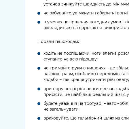
установ знижуйте швидкість до мінімум
не забувайте увімкнути габаритні вогні 
в умовах погіршення погодних умов із 
ожеледицею на дорогах не використову
Поради пішоходам:
ходіть не поспішаючи, ноги злегка розсла
ступайте на всю підошву;
не тримайте руки в кишенях – це збільш
важких травм, особливо переломів та с
ходьби – так краще утримати рівновагу;
при порушенні рівноваги під час ходь
присісти, це найбільш реальний шанс у
будьте уважні й на тротуарі – автомобі
не загальмувати;
враховуйте, що гальмівний шлях на слиз