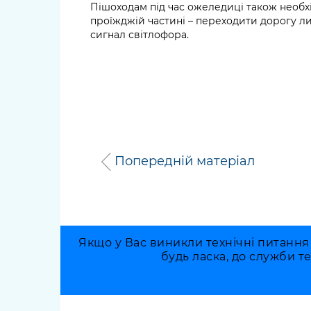
Пішоходам під час ожеледиці також необ
проїжджій частині – переходити дорогу л
сигнал світлофора.
Попередній матеріал
Якщо у Вас виникли технічні питання
будь ласка, до служби т