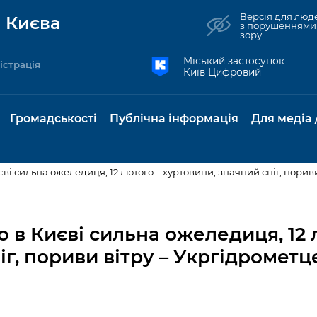
Версія для люд
 Києва
з порушеннями
зору
Міський застосунок
істрація
Київ Цифровий
Громадськості
Публічна інформація
Для медіа 
иєві сильна ожеледиця, 12 лютого – хуртовини, значний сніг, пори
та комунальні
Реєстр громадських
Рішення Київради
Доступ до
Містобудування та
Консультації з
Норм
Нови
об'єднань
публічної
земельні ділянки
громадськістю
база
Анон
о в Києві сильна ожеледиця, 12 
Контактна інформація
інформації
іг, пориви вітру – Укргідромет
бсидії та
Громадські слухання
Культура, спорт,
Громадська рад
Питан
Медіа
Графік роботи та прийому
ий захист
Про систему
дозвілля
відпов
рея
Місцеві ініціативи
громадян
Петиції
обліку публічної
публі
свідоцтва та
Бізнес та ліцензування
Підп
інформації
інфо