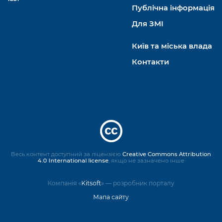
Публічна інформація
Для ЗМІ
Київ та міська влада
Контакти
Весь контент доступний за ліцензією
Creative Commons Attribution
4.0 International license
, якщо не зазначено інше
Компанія «
Kitsoft
» — розробник порталу
Мапа сайту