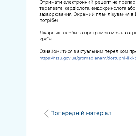
Отримати електронний рецепт на препара
терапевта, кардіолога, ендокринолога або
захворювання. Окремий план лікування в Е
потрібен.
Лікарські засоби за програмою можна отрим
країні.
Ознайомитися з актуальним переліком пр
https://nszu.gov.ua/gromadianam/dostupni-liki-p
Попередній матеріал