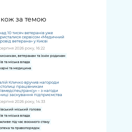
жет
Річні звіти
Києва
журналіст
міській військовій
coverage
Портал послуг
док
и та
ський
адміністрації
of
нтр
Гендерна політика
Публічні
рження
и від
запит /
hospitals
акож за темою
Міський застосунок Київ
дашборди
ь, дій чи
 /
«Ініціатива
Submitting
at work
Безбар'єрність
Цифровий
яльності
ribe
«Партнерство
a media
under
ад 10 тисяч ветеранів уже
рядників
«Відкритий Уряд» –
request
ристалися сервісом «Медичний
martial law
Київська міська військова
Важливе під час
ровід ветерана» у Києві
мації
unce
місцевий рівень»
адміністрація
воєнного стану
серпня 2026 року, 16:22
s
Контакти
 про
Важливе під час
хисникам, ветеранам та їхнім родинам
the
для медіа
цювання
воєнного стану
їв та міська влада
/ Contacts
карні та медицина
ів на
for mass
чну
media
алій Кличко вручив нагороди
рмацію
 столиці працівникам
ївмедспецтрансу» – з нагоди
ниці заснування підприємства
серпня 2026 року, 14:33
ївський міський голова
їв та міська влада
жливе під час воєнного стану
зпека та правопорядок