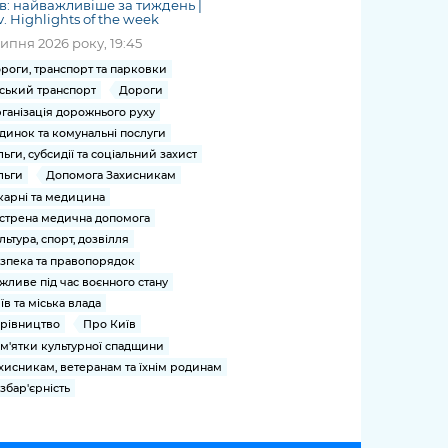
в: найважливіше за тиждень |
v. Highlights of the week
липня 2026 року, 19:45
роги, транспорт та парковки
ський транспорт
Дороги
ганізація дорожнього руху
динок та комунальні послуги
льги, субсидії та соціальний захист
льги
Допомога Захисникам
карні та медицина
стрена медична допомога
льтура, спорт, дозвілля
зпека та правопорядок
жливе під час воєнного стану
їв та міська влада
рівництво
Про Київ
м'ятки культурної спадщини
хисникам, ветеранам та їхнім родинам
збар'єрність