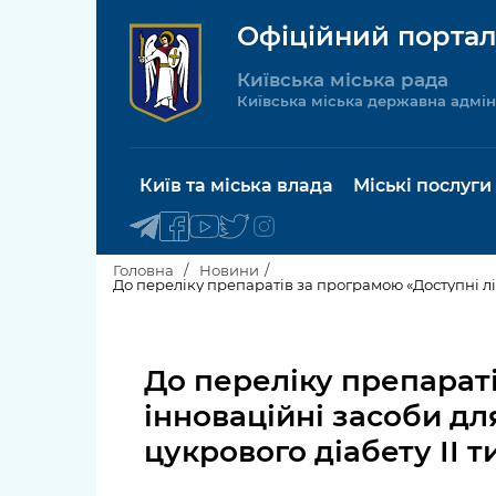
Офіційний портал
Київська міська рада
Київська міська державна адмін
Київ та міська влада
Міські послуги
Головна
Новини
Київський міський голова
Будинок 
послуги
До переліку препарат
Київська міська рада
Пільги, су
інноваційні засоби д
Про Київ
соціальн
цукрового діабету ІІ 
Керівництво КМДА
Паспорт, 