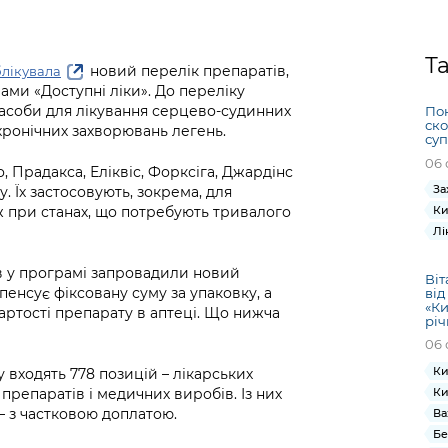
Громадська
Вакансії
Відкритий бюд
ся на
експертиза
Фінанси та бюджет
Інформація з
Поря
новин
Статистика
Контактний це
та медицина
обмеженим
оска
анонс
Т
Громадський
Безпека та
новий перелік препаратів,
лікувала
доступом
рішен
КМДА
Звернення громадян
ами «Доступні ліки». До переліку
 навчальні
бюджет
правопорядок
безді
Subsc
 засоби для лікування серцево-судинних
Пон
Подати запит
розпо
to
ско
 хронічних захворювань легень.
Регуляторна діяльність
Ритуальні послуги
суп
онлайн
інфор
anno
транспорт та
06 
ment
 Прадакса, Еліквіс, Форксіга, Джардінс
Іноземцям / For
Проекти
Звіти
За
from 
у. Їх застосовують, зокрема, для
foreigners
нормативно-
опра
ож при станах, що потребують тривалого
Ки
KCSA
шнє
правових та
Лі
запит
ще міста
інших актів
публі
в у програмі запровадили новий
Віт
інфо
пенсує фіксовану суму за упаковку, а
від
«Ки
вартості препарату в аптеці. Що нижча
річ
06 
Ки
 входять 778 позицій – лікарських
 препаратів і медичних виробів. Із них
Ки
 – з частковою доплатою.
Ва
Бе