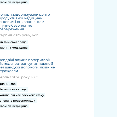
карні та медицина
толиці модернізували центр
продуктивної медицини:
ськовим і онкопацієнтам
тупне безоплатне
іозбереження
серпня 2026 року, 14:19
їв та міська влада
карні та медицина
ог двічі влучив по території
ївмедспецтрансу»: знищено 5
ет швидкої допомоги, люди не
страждали
серпня 2026 року, 10:35
рівництво
їв та міська влада
жливе під час воєнного стану
зпека та правопорядок
карні та медицина