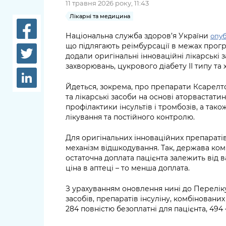
11 травня 2026 року, 11:43
довідки
Структура
Лікарні та медицина
Лікарні 
Рішення та розпорядження
Національна служба здоров’я України
опуб
що підлягають реімбурсації в межах прогр
Освіта та
Проєкти розпоряджень, що
додали оригінальні інноваційні лікарські
заклади
захворювань, цукрового діабету ІІ типу та
перебувають на погодженні
КМВА
Дороги, 
Йдеться, зокрема, про препарати Ксарелто,
парковки
та лікарські засоби на основі аторвастатин
профілактики інсультів і тромбозів, а так
Навколи
лікування та постійного контролю.
середови
Для оригінальних інноваційних препараті
механізм відшкодування. Так, держава ком
остаточна доплата пацієнта залежить від 
ціна в аптеці – то менша доплата.
З урахуванням оновлення нині до Переліку
засобів, препаратів інсуліну, комбінованих
284 повністю безоплатні для пацієнта, 494