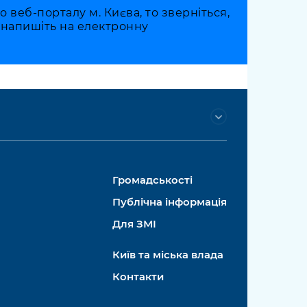
веб-порталу м. Києва, то зверніться,
о напишіть на електронну
Громадськості
Публічна інформація
Для ЗМІ
Київ та міська влада
Контакти