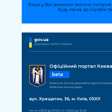
Якщо у Вас виникли технічні питання
будь ласка, до служби т
gov.ua
Державні сайти України
Офіційний портал Києв
beta
Київська міська державна адміністрація
Київська міська рада
вул. Хрещатик, 36, м. Київ, 01001
пн-чт з 8:00 до 17:00, пт з 8:00 до 15:45