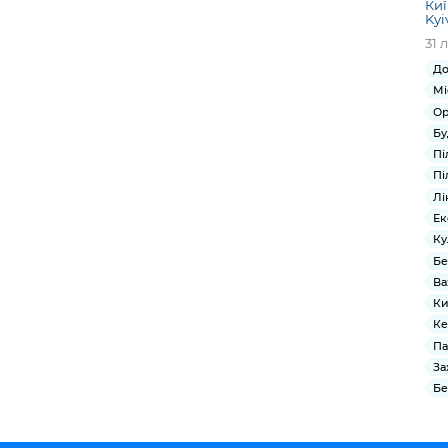
Киї
Kyi
31 
До
Мі
Ор
Бу
Пі
Пі
Лі
Ек
Ку
Бе
Ва
Ки
Ке
Па
За
Бе