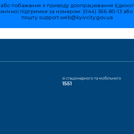
 або побажання з приводу доопрацювання Єдиного 
ехнічної підтримки за номером: (044) 366-80-13 аб
пошту
support.web@kyivcity.gov.ua
а
зі стаціонарного та мобільного
1551