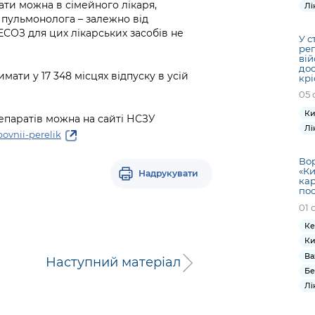
ти можна в сімейного лікаря,
Лі
 пульмонолога – залежно від
СОЗ для цих лікарських засобів не
У с
ре
вій
дос
ати у 17 348 місцях відпуску в усій
кр
05 
Ки
епаратів можна на сайті НСЗУ
Лі
ovnii-perelik
Вор
«Ки
Надрукувати
кар
по
01 
Ке
Ки
Ва
Наступний матеріал
Бе
Лі