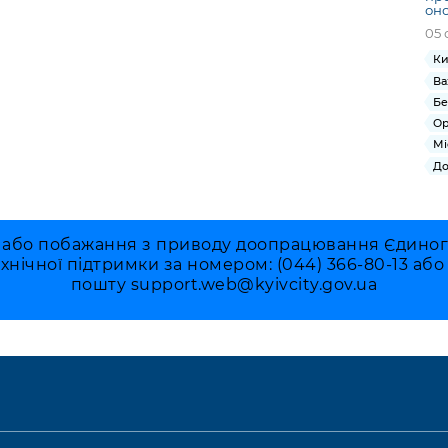
оно
05 
Ки
Ва
Бе
Ор
Мі
До
 або побажання з приводу доопрацювання Єдиного 
ехнічної підтримки за номером: (044) 366-80-13 аб
пошту
support.web@kyivcity.gov.ua