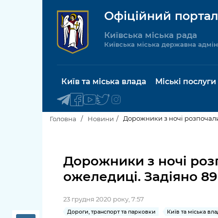
Офіційний портал
Київська міська рада
Київська міська державна адмін
Київ та міська влада
Міські послуги
Дорожники з ночі розпочали
Головна
Новини
Київський міський голова
Будинок 
послуги
Дорожники з ночі роз
Київська міська рада
ожеледиці. Задіяно 8
Пільги, су
Про Київ
соціальн
23 грудня 2020 року, 7:57
Керівництво КМДА
Паспорт, 
Дороги, транспорт та парковки
Київ та міська вла