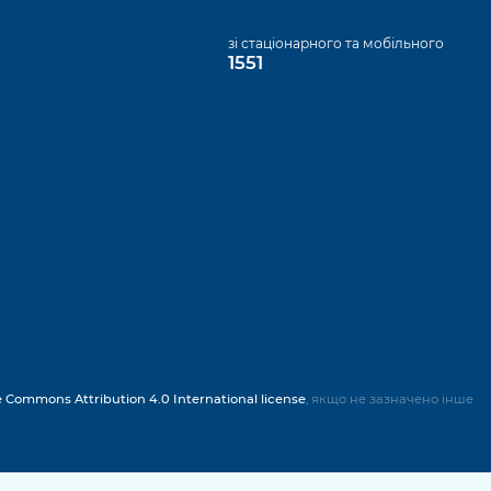
а
зі стаціонарного та мобільного
1551
e Commons Attribution 4.0 International license
, якщо не зазначено інше