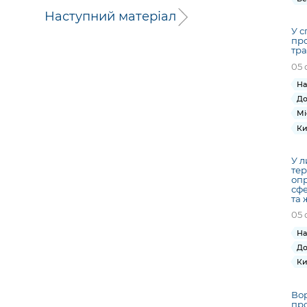
Наступний матеріал
У с
пр
тра
05 
На
До
Мі
Ки
У л
тер
опр
сфе
та 
05 
На
До
Ки
Вор
про