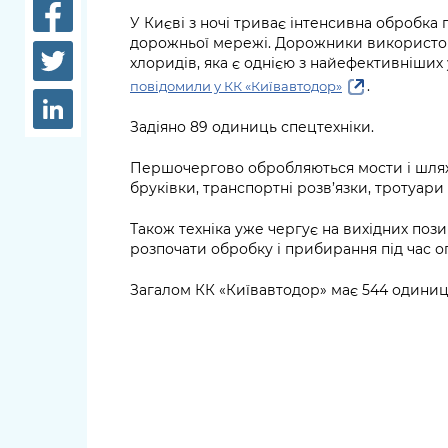
довідки
У Києві з ночі триває інтенсивна обробк
Структура
дорожньої мережі. Дорожники використов
Лікарні 
хлоридів, яка є однією з найефективніших
Рішення та розпорядження
.
повідомили у КК «Київавтодор»
Освіта та
Проєкти розпоряджень, що
заклади
Задіяно 89 одиниць спецтехніки.
перебувають на погодженні
КМВА
Дороги, 
Першочергово обробляються мости і шляхо
парковки
бруківки, транспортні розв’язки, тротуари
Навколи
Також техніка уже чергує на вихідних пози
середови
розпочати обробку і прибирання під час оп
Загалом КК «Київавтодор» має 544 одиниці