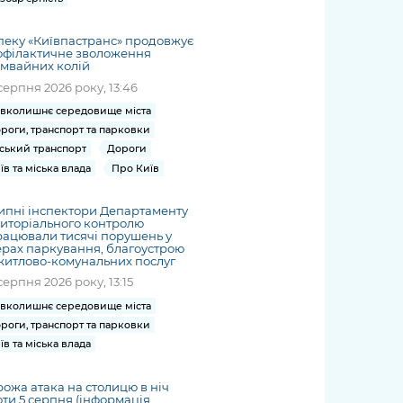
пеку «Київпастранс» продовжує
офілактичне зволоження
мвайних колій
серпня 2026 року, 13:46
вколишнє середовище міста
роги, транспорт та парковки
ський транспорт
Дороги
їв та міська влада
Про Київ
ипні інспектори Департаменту
иторіального контролю
ацювали тисячі порушень у
рах паркування, благоустрою
житлово-комунальних послуг
серпня 2026 року, 13:15
вколишнє середовище міста
роги, транспорт та парковки
їв та міська влада
ожа атака на столицю в ніч
ти 5 серпня (інформація