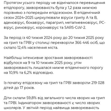
Підприємства, установи, організації
Протягом усього періоду не відмічалося перевищення
Уряд» – місцевий рівень»
Про відкриті дані
Портал Захисників та Захисниць
епідпорогу, захворюваність була у 1,2 раза нижчою
Kyiv International Relations
порівняно з попереднім епідсезоном. В епідемічний
Важливе під час воєнного стану
Портал даних Києва
сезон 2024–2025 циркулювали віруси грипу А та В,
Безбар'єрність
Річні звіти
аденовірус, бокавірус, парагрип, метапневмовірус, РС-
Публічні дашборди
вірус, риновірус, коронавірус та SARS-CoV-2.
Портал послуг
Гендерна політика
За період із 40 тижня 2024 року до 20 тижня 2025 року
Міський застосунок Київ Цифровий
на грип та ГРВІ у столиці перехворіли 366 446 осіб, що
Безбар'єрність
склало 12,4% населення міста.
Важливе під час воєнного стану
Київська міська військова адміністрація
Найбільш інтенсивне зростання захворюваності
відбулося на 9 та 10 тижнях 2025 року, утім
захворюваність лишалася нижче епідемічного порогу
на 10,9% та 6,2% відповідно.
Із початку епідсезону на грип та ГРВІ захворіли 219 028
дітей до 17 років.
Діти склали 59,8% від загального числа хворих на грип
та ГРВІ. Індикатором захворюваності є число хворих
школярів. У звітній період найвища захворюваність