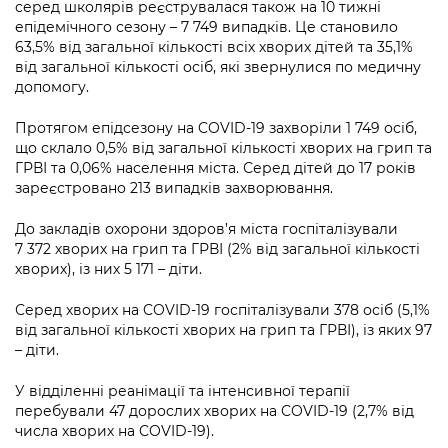
серед школярів реєструвалася також на 10 тижні
епідемічного сезону – 7 749 випадків. Це становило
63,5% від загальної кількості всіх хворих дітей та 35,1%
від загальної кількості осіб, які звернулися по медичну
допомогу.
Протягом епідсезону на COVID-19 захворіли 1 749 осіб,
що склало 0,5% від загальної кількості хворих на грип та
ГРВІ та 0,06% населення міста. Серед дітей до 17 років
зареєстровано 213 випадків захворювання.
До закладів охорони здоров’я міста госпіталізували
7 372 хворих на грип та ГРВІ (2% від загальної кількості
хворих), із них 5 171 – діти.
Серед хворих на COVID-19 госпіталізували 378 осіб (5,1%
від загальної кількості хворих на грип та ГРВІ), із яких 97
– діти.
У відділенні реанімації та інтенсивної терапії
перебували 47 дорослих хворих на COVID-19 (2,7% від
числа хворих на COVID-19).