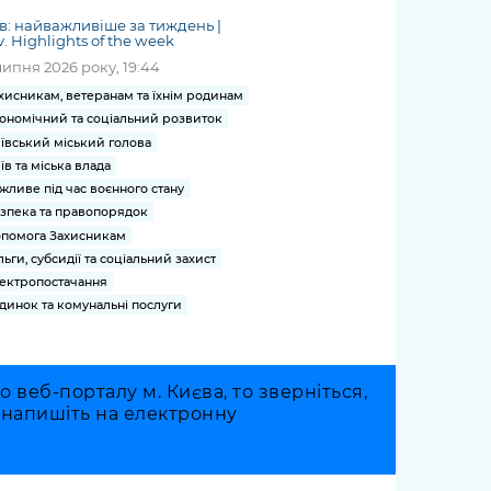
в: найважливіше за тиждень |
v. Highlights of the week
липня 2026 року, 19:44
хисникам, ветеранам та їхнім родинам
ономічний та соціальний розвиток
ївський міський голова
їв та міська влада
жливе під час воєнного стану
зпека та правопорядок
помога Захисникам
льги, субсидії та соціальний захист
ектропостачання
динок та комунальні послуги
веб-порталу м. Києва, то зверніться,
о напишіть на електронну