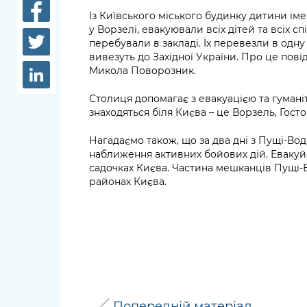
довідки
Із Київського міського будинку дитини ім
Структура
у Ворзелі, евакуювали всіх дітей та всіх сп
Лікарні 
перебували в закладі. Їх перевезли в одну 
Рішення та розпорядження
вивезуть до Західної України. Про це по
Освіта та
Микола Поворозник.
Проєкти розпоряджень, що
заклади
перебувають на погодженні
Столиця допомагає з евакуацією та гумані
КМВА
Дороги, 
знаходяться біля Києва – це Ворзель, Гостом
парковки
Нагадаємо також, що за два дні з Пущі-Во
Навколи
наближення активних бойових дій. Евакуй
садочках Києва. Частина мешканців Пущі-
середови
районах Києва.
Попередній матеріал