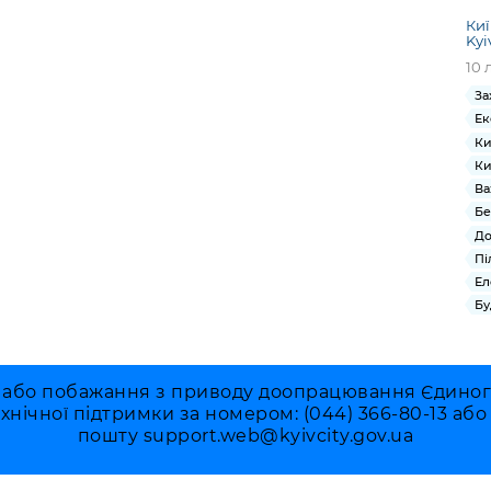
Киї
Kyi
10 
За
Ек
Ки
Ки
Ва
Бе
До
Пі
Ел
Бу
 або побажання з приводу доопрацювання Єдиного 
ехнічної підтримки за номером: (044) 366-80-13 аб
пошту
support.web@kyivcity.gov.ua