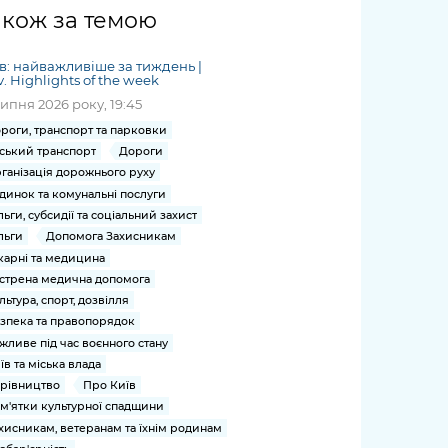
жет
Річні звіти
Києва
журналіст
міській військовій
coverage
акож за темою
Портал послуг
док
и та
ський
адміністрації
of
нтр
Гендерна політика
Публічні
рження
и від
запит /
hospitals
в: найважливіше за тиждень |
Міський застосунок Київ
дашборди
ь, дій чи
 /
«Ініціатива
Submitting
v. Highlights of the week
at work
Безбар'єрність
Цифровий
яльності
ribe
«Партнерство
a media
липня 2026 року, 19:45
under
рядників
«Відкритий Уряд» –
request
martial law
роги, транспорт та парковки
Київська міська військова
Важливе під час
мації
unce
місцевий рівень»
ський транспорт
Дороги
адміністрація
воєнного стану
s
Контакти
ганізація дорожнього руху
 про
Важливе під час
the
для медіа
динок та комунальні послуги
цювання
воєнного стану
льги, субсидії та соціальний захист
/ Contacts
ів на
льги
Допомога Захисникам
for mass
чну
карні та медицина
media
рмацію
стрена медична допомога
льтура, спорт, дозвілля
зпека та правопорядок
жливе під час воєнного стану
їв та міська влада
рівництво
Про Київ
м'ятки культурної спадщини
хисникам, ветеранам та їхнім родинам