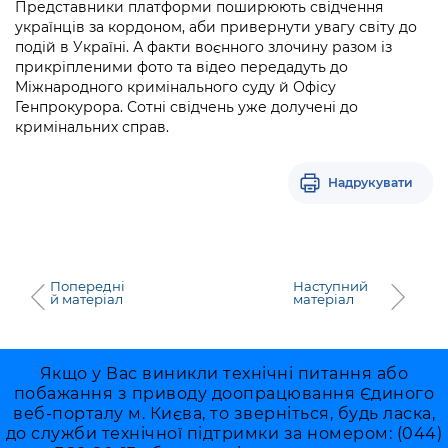
Підприємства, установи, організації
Представники платформи поширюють свідчення
Уряд» – місцевий рівень»
Про відкриті дані
українців за кордоном, аби привернути увагу світу до
Портал Захисників та Захисниць
подій в Україні. А факти воєнного злочину разом із
Kyiv International Relations
Важливе під час воєнного стану
Портал даних Києва
прикріпленими фото та відео передадуть до
Безбар'єрність
Міжнародного кримінального суду й Офісу
Річні звіти
Публічні дашборди
Генпрокурора. Сотні свідчень уже долучені до
Портал послуг
кримінальних справ.
Гендерна політика
Міський застосунок Київ Цифровий
Безбар'єрність
Надрукувати
Важливе під час воєнного стану
Київська міська військова адміністрація
Попередні
Наступний
й матеріал
матеріал
Якщо у Вас виникли технічні питання або
побажання з приводу доопрацювання Єдиного
веб-порталу м. Києва, то зверніться, будь ласка,
до служби технічної підтримки за номером: (044)