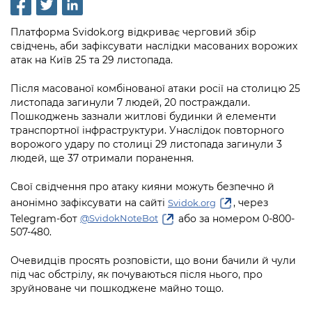
інформації
Рішення та розпорядження
Освіта та навчальні заклади
Громадська експертиза
Медіагалерея
Інформація з обмеженим доступом
Портал Послуг
Платформа Svidok.org відкриває черговий збір
Проєкти розпоряджень, що
Дороги, транспорт та парковки
Громадський бюджет
Підписатися на новини та анонси від
свідчень, аби зафіксувати наслідки масованих ворожих
перебувають на погодженні КМВА
Подати запит онлайн
атак на Київ 25 та 29 листопада.
КМДА / Subscribe to announcements
Навколишнє середовище міста
Консультації з громадськістю
from the KCSA
Рішення Київради
Проекти нормативно-правових та
Після масованої комбінованої атаки росії на столицю 25
Містобудування та земельні ділянки
Громадська рада
листопада загинули 7 людей, 20 постраждали.
інших актів
Порядок акредитації медіа /
Контактна інформація
Пошкоджень зазнали житлові будинки й елементи
Accreditation process
Культура, спорт, дозвілля
Петиції
транспортної інфраструктури. Унаслідок повторного
Нормативна база
Графік роботи та прийому громадян
ворожого удару по столиці 29 листопада загинули 3
Подати журналістський запит /
Бізнес та ліцензування
людей, ще 37 отримали поранення.
Відкритий бюджет
Питання і відповіді про публічну
Submitting a media request
Вакансії
інформацію
Фінанси та бюджет
Свої свідчення про атаку кияни можуть безпечно й
Контактний центр
Зйомки в лікарнях в умовах воєнного
Статистика
анонімно зафіксувати на сайті
, через
Svidok.org
Порядок оскарження рішень, дій чи
стану / Rules for media coverage of
Безпека та правопорядок
Допомога учасникам АТО
Telegram-бот
або за номером 0-800-
@SvidokNoteBot
бездіяльності розпорядників інформації
hospitals at work under martial law
Звернення громадян
507-480.
Ритуальні послуги
Рада з питань внутрішньо переміщених
Звіти про опрацювання запитів на
Контакти для медіа / Contacts for mass
Регуляторна діяльність
Очевидців просять розповісти, що вони бачили й чули
осіб при Київській міській військовій
публічну інформацію
media
Іноземцям / For foreigners
під час обстрілу, як почуваються після нього, про
адміністрації
Промисловість і наука Києва
зруйноване чи пошкоджене майно тощо.
Інформація для споживачів
Пам'ятки культурної спадщини
«Ініціатива «Партнерство «Відкритий