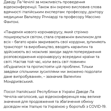
Підприємства, установи, організації
Давіду Ла Чечілії за можливість проведення
Уряд» – місцевий рівень»
Про відкриті дані
відеоконференції. Також він окремо висловив слова
Портал Захисників та Захисниць
вдячності італійським експертам: професору, доктору
Kyiv International Relations
Важливе під час воєнного стану
Портал даних Києва
медицини Вальтеру Річчіарді та професору Массімо
Безбар'єрність
Фантоні.
Річні звіти
Публічні дашборди
Портал послуг
«Пандемія нового коронавірусу, який стрімко
Гендерна політика
поширюється світом, стала справжнім викликом для
Міський застосунок Київ Цифровий
всіх – багато країн закривають свої кордони, зупиняють
Безбар'єрність
транспорт та виробництво, вводять карантин та
Важливе під час воєнного стану
здійснюють всі можливі заходи задля попередження
Київська міська військова адміністрація
розповсюдження коронавірусу всередині країни та
світі. Настав той час, коли весь світ повинен
об’єднатися та протистояти цій проблемі. Тільки
завдяки спільними зусиллями ми зможемо подолати
дане випробування», – зазначив Валентин
Мондриївський.
Посол Італійської Республіки в Україні Давіде Ла
Чечіліа наголосив, що відеоконференція має велике
значення для продовження та збагачення обміну
досвідом між Італією та Україною у боротьбі з COVID-19.