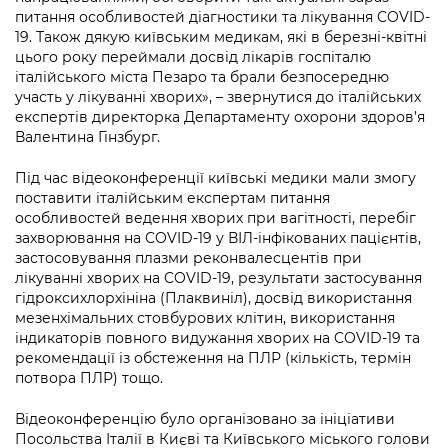
питання особливостей діагностики та лікування COVID-
19. Також дякую київським медикам, які в березні-квітні
цього року переймали досвід лікарів госпіталю
італійського міста Пезаро та брали безпосередню
участь у лікуванні хворих», – звернутися до італійських
експертів директорка Департаменту охорони здоров’я
Валентина Гінзбург.
Під час відеоконференції київські медики мали змогу
поставити італійським експертам питання
особливостей ведення хворих при вагітності, перебіг
захворювання на COVID-19 у ВІЛ-інфікованих пацієнтів,
застосовування плазми реконвалесцентів при
лікуванні хворих на COVID-19, результати застосування
гідроксихлорхініна (Плаквиніл), досвід використання
мезенхімальних стовбурових клітин, використання
індикаторів повного видужання хворих на COVID-19 та
рекомендації із обстеження на ПЛР (кількість, термін
потвора ПЛР) тощо.
Відеоконференцію було організовано за ініціативи
Посольства Італії в Києві та Київського міського голови