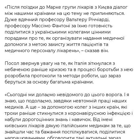
«Після поїздки до Марке групи лікарів з Києва діалог
між нашими країнами на цю тему не припиняються.
Дуже вдячний професору Вальтеру Річчіарді,
професору Массімо Фантоні за їхню готовність
поділитися з українськими колегами цінними
порадами про те, як організувати надання медичної
допомоги з метою захисту життя пацієнтів та
медичного персоналу лікарень», – сказав він.
Посол звернув увагу на те, як Італія зіткнулася з
небаченою раніше кризою та в процесі боротьби з нею
розробила протоколи та методи роботи, що зараз
беруться за основу багатьма країнами.
«Сьогодні ми долаємо невідомого до цього ворога. І я
знаю, що подолаємо, завдяки невтомній праці наших
медиків. А ще – за допомогою колег з інших країн, які
трохи раніше стикнулися з коронавірусною інфекцією і
набули дорогоцінних знань і навичок. Від імені
київських лікарів дякую італійським медикам за те, що
знайшли час та бажання поспілкуватися, поділитися
напрацюваннями, обговорити такі актуальні зараз