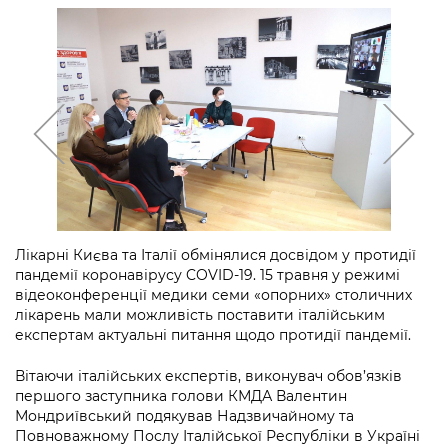
інформації
Рішення та розпорядження
Освіта та навчальні заклади
Громадська експертиза
Медіагалерея
Інформація з обмеженим доступом
Портал Послуг
Проєкти розпоряджень, що
Дороги, транспорт та парковки
Громадський бюджет
Підписатися на новини та анонси від
перебувають на погодженні КМВА
Подати запит онлайн
КМДА / Subscribe to announcements
Навколишнє середовище міста
Консультації з громадськістю
from the KCSA
Рішення Київради
Проекти нормативно-правових та
Містобудування та земельні ділянки
Громадська рада
інших актів
Порядок акредитації медіа /
Контактна інформація
Accreditation process
Культура, спорт, дозвілля
Петиції
Нормативна база
Графік роботи та прийому громадян
Подати журналістський запит /
Бізнес та ліцензування
Відкритий бюджет
Питання і відповіді про публічну
Submitting a media request
Вакансії
Лікарні Києва та Італії обмінялися досвідом у протидії
інформацію
Фінанси та бюджет
Контактний центр
пандемії коронавірусу COVID-19. 15 травня у режимі
Зйомки в лікарнях в умовах воєнного
Статистика
відеоконференції медики семи «опорних» столичних
Порядок оскарження рішень, дій чи
стану / Rules for media coverage of
Безпека та правопорядок
Допомога учасникам АТО
лікарень мали можливість поставити італійським
бездіяльності розпорядників інформації
hospitals at work under martial law
Звернення громадян
експертам актуальні питання щодо протидії пандемії.
Ритуальні послуги
Рада з питань внутрішньо переміщених
Звіти про опрацювання запитів на
Контакти для медіа / Contacts for mass
Регуляторна діяльність
Вітаючи італійських експертів, виконувач обов’язків
осіб при Київській міській військовій
публічну інформацію
media
Іноземцям / For foreigners
першого заступника голови КМДА Валентин
адміністрації
Промисловість і наука Києва
Мондриївський подякував Надзвичайному та
Інформація для споживачів
Пам'ятки культурної спадщини
Повноважному Послу Італійської Республіки в Україні
«Ініціатива «Партнерство «Відкритий