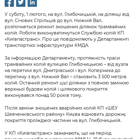
інформації
Рішення та розпорядження
Освіта та навчальні заклади
Громадська експертиза
Медіагалерея
Інформація з обмеженим доступом
Портал Послуг
У суботу, 1 лютого, на вул. Глибочицькій, на ділянці від
Проєкти розпоряджень, що
Дороги, транспорт та парковки
Громадський бюджет
Підписатися на новини та анонси від
вул. Січових Стрільців до вул. Нижній Вал,
перебувають на погодженні КМВА
Подати запит онлайн
розпочнеться ремонт зношених ділянок трамвайних
КМДА / Subscribe to announcements
Навколишнє середовище міста
Консультації з громадськістю
колій. Роботи виконуватимуться Службою колій КП
from the KCSA
Рішення Київради
«Київпастранс». Про це повідомляють у Департаменті
Проекти нормативно-правових та
Містобудування та земельні ділянки
Громадська рада
транспортної інфраструктури КМДА.
інших актів
Порядок акредитації медіа /
Контактна інформація
Accreditation process
Культура, спорт, дозвілля
Петиції
За інформацією Департаменту, протяжність траси
Нормативна база
Графік роботи та прийому громадян
трамвайних колій вулицею Глибочицькою – від вузла
Подати журналістський запит /
Бізнес та ліцензування
на перетині вул. Дмитрівської і вул. Коперника до
Відкритий бюджет
Питання і відповіді про публічну
Submitting a media request
Вакансії
перетину з вул. Нижній Вал – становить 3 500 метрів
інформацію
Фінанси та бюджет
колій. Останній ремонт цієї ділянки з повною заміною
Контактний центр
Зйомки в лікарнях в умовах воєнного
Статистика
верхньої будови колій і шляхового покриття
Порядок оскарження рішень, дій чи
стану / Rules for media coverage of
виконувався понад 50 років тому.
Безпека та правопорядок
Допомога учасникам АТО
бездіяльності розпорядників інформації
hospitals at work under martial law
Звернення громадян
Після заміни зношених аварійних колій КП «ШЕУ
Ритуальні послуги
Рада з питань внутрішньо переміщених
Звіти про опрацювання запитів на
Контакти для медіа / Contacts for mass
Шевченківського району» Києва відновить дорожнє
Регуляторна діяльність
осіб при Київській міській військовій
публічну інформацію
media
покриття проїжджої частини на вул. Глибочицькій.
Іноземцям / For foreigners
адміністрації
Промисловість і наука Києва
Інформація для споживачів
У КП «Київпастранс» зазначають, що на період
Пам'ятки культурної спадщини
«Ініціатива «Партнерство «Відкритий