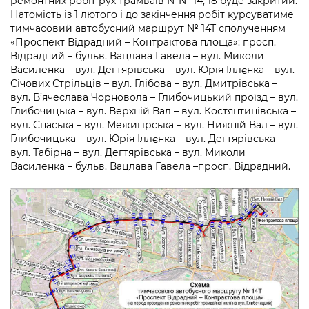
ремонтних робіт рух трамваїв №№ 14, 18 буде закритий.
Підприємства, установи, організації
Уряд» – місцевий рівень»
Про відкриті дані
Натомість із 1 лютого і до закінчення робіт курсуватиме
Портал Захисників та Захисниць
тимчасовий автобусний маршрут № 14Т сполученням
Kyiv International Relations
Важливе під час воєнного стану
Портал даних Києва
«Проспект Відрадний – Контрактова площа»: просп.
Безбар'єрність
Відрадний – бульв. Вацлава Гавела – вул. Миколи
Річні звіти
Василенка – вул. Дегтярівська – вул. Юрія Іллєнка – вул.
Публічні дашборди
Портал послуг
Січових Стрільців – вул. Глібова – вул. Дмитрівська –
Гендерна політика
вул. В’ячеслава Чорновола – Глибочицький проїзд – вул.
Міський застосунок Київ Цифровий
Глибочицька – вул. Верхній Вал – вул. Костянтинівська –
Безбар'єрність
вул. Спаська – вул. Межигірська – вул. Нижній Вал – вул.
Важливе під час воєнного стану
Глибочицька – вул. Юрія Іллєнка – вул. Дегтярівська –
Київська міська військова адміністрація
вул. Табірна – вул. Дегтярівська – вул. Миколи
Василенка – бульв. Вацлава Гавела –просп. Відрадний.