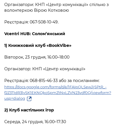
Організатори:
КНП
«
Центр комунікації
»
спільно
з
волонтеркою Вірою Котковою
Реєстрація: 067-508-10-49.
Vcentri HUB: Солом’янський
1) Книжковий клуб «BookVibe»
Вівторок, 23 грудня, 16:00–18:00
Організатор: КНП
«
Центр комунікації
»
Реєстрація: 068-815-46-33 або за посиланням:
https://docs.google.com/forms/d/e/1FAIpQLSew2jSPtR_-
f2Z3TIdR3lvSK1EKNQkoSpmZtNxLZVN23vdf0Q/viewform?
usp=dialog
2) Клуб настільних ігор
Середа, 24 грудня, 16:00–17:30