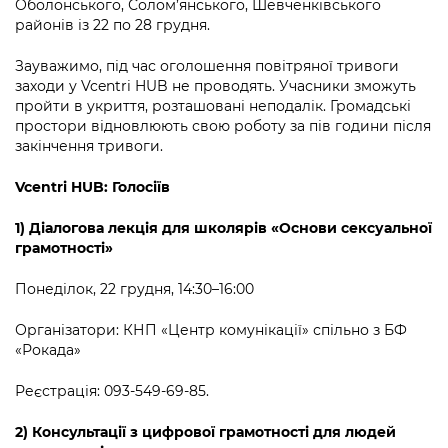
Оболонського, Солом’янського, Шевченківського
Підприємства, установи, організації
Уряд» – місцевий рівень»
Про відкриті дані
районів із 22 по 28 грудня.
Портал Захисників та Захисниць
Kyiv International Relations
Важливе під час воєнного стану
Портал даних Києва
Зауважимо, під час оголошення повітряної тривоги
Безбар'єрність
заходи у Vcentri HUB не проводять. Учасники зможуть
Річні звіти
Публічні дашборди
пройти в укриття, розташовані неподалік. Громадські
Портал послуг
простори відновлюють свою роботу за пів години після
Гендерна політика
закінчення тривоги.
Міський застосунок Київ Цифровий
Безбар'єрність
Vcentri HUB: Голосіїв
Важливе під час воєнного стану
Київська міська військова адміністрація
1) Діалогова лекція для школярів «Основи сексуальної
грамотності»
Понеділок, 22 грудня, 14:30
–
16:00
Організатори:
КНП
«
Центр комунікації»
спільно з БФ
«
Рокада
»
Реєстрація: 093-549-69-85.
2) Консультації з цифрової грамотності для людей