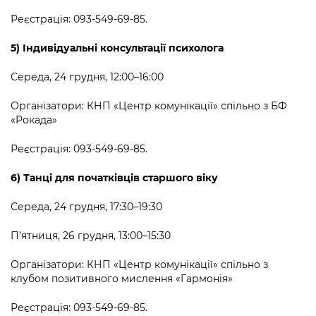
Реєстрація:
093-549-69-85.
5) Індивідуальні консультації психолога
Середа, 24 грудня, 12:00–16:00
Організатори: КНП
«Ц
ентр комунікації
»
спільно з БФ
«
Рокада
»
Реєстрація: 093-549-69-85.
6) Танці для початківців старшого віку
Середа, 24 грудня, 17:30–19:30
П’ятниця, 26 грудня, 13:00–15:30
Організатори: КНП
«
Центр комунікації
»
спільно з
клубом позитивного мислення
«
Гармонія
»
Реєстрація: 093-549-69-85.