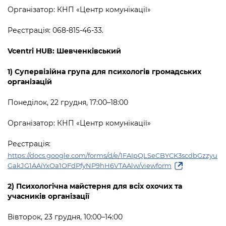
Організатор: КНП «Центр комунікації»
Реєстрація: 068-815-46-33.
Vcentri HUB: Шевченківський
1) Супервізійна група для психологів громадських
організацій
Понеділок, 22 грудня, 17:00–18:00
Організатор: КНП «Центр комунікації
»
Реєстрація:
https://docs.google.com/forms/d/e/1FAIpQLSeCBYCK3scdbGzzyu
GakJG1AAiYxOa1OFdPfyNP9hH6VTAAlw/viewform
2) Психологічна майстерня для всіх охочих та
учасників організації
Вівторок, 23 грудня, 10:00–14:00