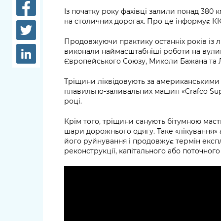
довідки
Із початку року фахівці залили понад 380
Структура
на столичних дорогах. Про це інформує КК
Лікарні 
Рішення та розпорядження
Продовжуючи практику останніх років із л
Освіта та
виконали наймасштабніші роботи на вулиц
Проєкти розпоряджень, що
заклади
Європейського Союзу, Миколи Бажана та 
перебувають на погодженні
КМВА
Дороги, 
Тріщини ліквідовують за американськими
парковки
плавильно-заливальних машин «Crafco Super
році.
Навколи
Крім того, тріщини санують бітумною маст
середови
шари дорожнього одягу. Таке «лікування»
його руйнування і продовжує термін експл
реконструкції, капітального або поточного