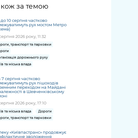
жет
Річні звіти
Києва
журналіст
міській військовій
coverage
акож за темою
Портал послуг
док
и та
ський
адміністрації
of
нтр
Гендерна політика
Публічні
рження
и від
запит /
hospitals
7 до 10 серпня частково
Міський застосунок Київ
дашборди
ь, дій чи
 /
«Ініціатива
Submitting
ежуватимуть рух мостом Метро
at work
Безбар'єрність
Цифровий
хема)
яльності
ribe
«Партнерство
a media
under
серпня 2026 року, 11:32
рядників
«Відкритий Уряд» –
request
martial law
Київська міська військова
Важливе під час
мації
unce
місцевий рівень»
роги, транспорт та парковки
адміністрація
воєнного стану
роги
s
Контакти
 про
Важливе під час
ганізація дорожнього руху
the
для медіа
їв та міська влада
цювання
воєнного стану
/ Contacts
ів на
for mass
а 7 серпня частково
чну
media
ежуватимуть рух пішоходів
рмацію
дземним переходом на Майдані
алежності в Шевченківському
йоні
серпня 2026 року, 17:10
їв та міська влада
Дороги
роги, транспорт та парковки
пеку «Київпастранс» продовжує
офілактичне зволоження