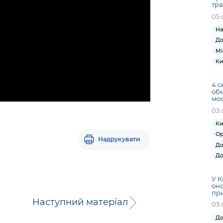
тра
05 
На
До
Мі
Ки
4 с
обм
мос
03 
Ки
Ор
Надрукувати
До
До
У К
оно
при
Наступний матеріал
03 
До