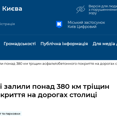
Версія для люд
 Києва
з порушеннями
зору
Міський застосунок
істрація
Київ Цифровий
Громадськості
Публічна інформація
Для медіа 
или понад 380 км тріщин асфальтобетонного покриття на дорогах 
та комунальні
Реєстр громадських
Рішення Київради
Доступ до
Містобудування та
Консультації з
Норм
Нови
об'єднань
публічної
земельні ділянки
громадськістю
база
Анон
ці залили понад 380 км тріщин
Контактна інформація
інформації
криття на дорогах столиці
бсидії та
Громадські слухання
Культура, спорт,
Громадська рад
Питан
Медіа
Графік роботи та прийому
ий захист
Про систему
дозвілля
відпов
рея
Місцеві ініціативи
громадян
Петиції
обліку публічної
публі
свідоцтва та
Бізнес та ліцензування
Підп
інформації
інфо
т та парковки