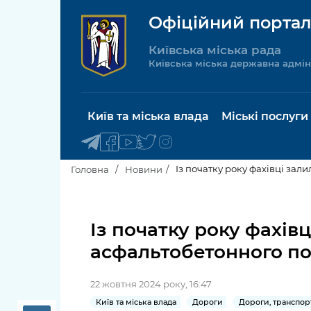
Офіційний портал
Київська міська рада
Київська міська державна адмін
Київ та міська влада
Міські послуги
Із початку року фахівці зал
Головна
Новини
Київський міський голова
Будинок 
послуги
Із початку року фахів
Київська міська рада
асфальтобетонного по
Пільги, су
Про Київ
соціальн
22 жовтня 2024 року, 16:47
Керівництво КМДА
Паспорт, 
Київ та міська влада
Дороги
Дороги, транспор