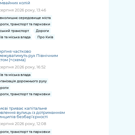
мвайних колій
серпня 2026 року, 13:46
вколишнє середовище міста
роги, транспорт та парковки
ський транспорт
Дороги
їв та міська влада
Про Київ
ерпня частково
ежуватимуть рух Північним
том (+схема)
серпня 2026 року, 16:52
їв та міська влада
ганізація дорожнього руху
роги
роги, транспорт та парковки
иєві триває капітальне
влення вулиць із дотриманням
нципів безбар’єрності
серпня 2026 року, 12:08
роги, транспорт та парковки