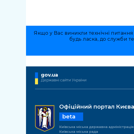
Якщо у Вас виникли технічні питання
будь ласка, до служби т
gov.ua
Державні сайти України
Офіційний портал Києв
beta
Київська міська державна адміністрація
Київська міська рада