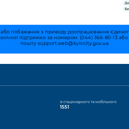
До
Бе
 або побажання з приводу доопрацювання Єдиного 
ехнічної підтримки за номером: (044) 366-80-13 аб
пошту
support.web@kyivcity.gov.ua
а
зі стаціонарного та мобільного
1551