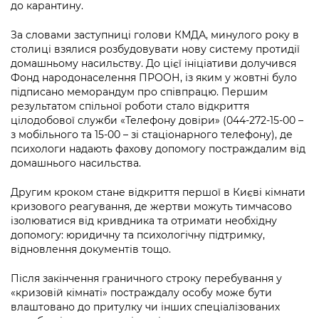
Підприємства, установи, організації
до карантину.
Уряд» – місцевий рівень»
Про відкриті дані
Портал Захисників та Захисниць
Kyiv International Relations
За словами заступниці голови КМДА, минулого року в
Важливе під час воєнного стану
Портал даних Києва
столиці взялися розбудовувати нову систему протидії
Безбар'єрність
домашньому насильству. До цієї ініціативи долучився
Річні звіти
Публічні дашборди
Фонд народонаселення ПРООН, із яким у жовтні було
Портал послуг
підписано меморандум про співпрацю. Першим
Гендерна політика
результатом спільної роботи стало відкриття
Міський застосунок Київ Цифровий
цілодобової служби «Телефону довіри» (044-272-15-00 –
Безбар'єрність
з мобільного та 15-00 – зі стаціонарного телефону), де
Важливе під час воєнного стану
психологи надають фахову допомогу постраждалим від
Київська міська військова адміністрація
домашнього насильства.
Другим кроком стане відкриття першої в Києві кімнати
кризового реагування, де жертви можуть тимчасово
ізолюватися від кривдника та отримати необхідну
допомогу: юридичну та психологічну підтримку,
відновлення документів тощо.
Після закінчення граничного строку перебування у
«кризовій кімнаті» постраждалу особу може бути
влаштовано до притулку чи інших спеціалізованих