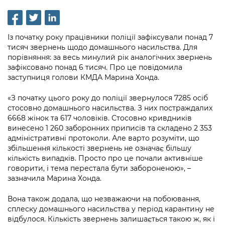
інформації
Рішення та розпорядження
Освіта та навчальні заклади
Громадська експертиза
Медіагалерея
Інформація з обмеженим доступом
Портал Послуг
Проєкти розпоряджень, що
Дороги, транспорт та парковки
Громадський бюджет
Підписатися на новини та анонси від
Із початку року працівники поліції зафіксували понад 7
перебувають на погодженні КМВА
Подати запит онлайн
КМДА / Subscribe to announcements
тисяч звернень щодо домашнього насильства. Для
Навколишнє середовище міста
Консультації з громадськістю
from the KCSA
порівняння: за весь минулий рік аналогічних звернень
Рішення Київради
Проекти нормативно-правових та
зафіксовано понад 6 тисяч. Про це повідомила
Містобудування та земельні ділянки
Громадська рада
інших актів
Порядок акредитації медіа /
заступниця голови КМДА Марина Хонда.
Контактна інформація
Accreditation process
Культура, спорт, дозвілля
Петиції
Нормативна база
«З початку цього року до поліції звернулося 7285 осіб
Графік роботи та прийому громадян
стосовно домашнього насильства. З них постраждалих
Подати журналістський запит /
Бізнес та ліцензування
Відкритий бюджет
Питання і відповіді про публічну
6668 жінок та 617 чоловіків. Стосовно кривдників
Submitting a media request
Вакансії
винесено 1 260 заборонних приписів та складено 2 353
інформацію
Фінанси та бюджет
Контактний центр
адміністративні протоколи. Але варто розуміти, що
Зйомки в лікарнях в умовах воєнного
Статистика
збільшення кількості звернень не означає більшу
Порядок оскарження рішень, дій чи
стану / Rules for media coverage of
Безпека та правопорядок
Допомога учасникам АТО
кількість випадків. Просто про це почали активніше
бездіяльності розпорядників інформації
hospitals at work under martial law
Звернення громадян
говорити, і тема перестала бути забороненою», –
Ритуальні послуги
Рада з питань внутрішньо переміщених
зазначила Марина Хонда.
Звіти про опрацювання запитів на
Контакти для медіа / Contacts for mass
Регуляторна діяльність
осіб при Київській міській військовій
публічну інформацію
media
Іноземцям / For foreigners
Вона також додала, що незважаючи на побоювання,
адміністрації
Промисловість і наука Києва
сплеску домашнього насильства у період карантину не
Інформація для споживачів
Пам'ятки культурної спадщини
відбулося. Кількість звернень залишається такою ж, як і
«Ініціатива «Партнерство «Відкритий