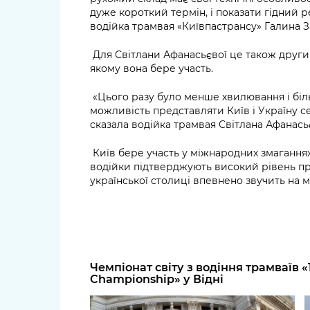
дуже короткий термін, і показати гідний 
водійка трамвая «Київпастрансу» Галина З
Для Світлани Афанасьєвої це також други
якому вона бере участь.
«Цього разу було менше хвилювання і біл
можливість представляти Київ і Україну се
сказала водійка трамвая Світлана Афанась
Київ бере участь у міжнародних змаганнях 
водійки підтверджують високий рівень про
української столиці впевнено звучить на 
Чемпіонат світу з водіння трамваїв «1
Championship» у Відні