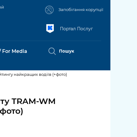
ей
Запобігання корупції
Портал Послуг
/ For Media
Пошук
йтингу найкращих водіїв (+фото)
ативна
ни та
Промисловість і наука Києва
Пам'ятки культурної
Порядок
Допомога
Інформація для
Зйомки в
си
спадщини
акредитац
учасникам АТО
споживачів
лікарнях в
світу TRAM-WM
Підприємства, установи,
ії медіа /
умовах
+фото)
а
ня і
гале
організації
Портал Захисників та
Рада з питань
Про відкриті
Accreditati
воєнного
іді про
Захисниць
внутрішньо
дані
on process
стану /
Kyiv International Relations
чну
переміщених осіб
Rules for
исати
Безбар'єрність
Портал даних
рмацію
Подати
при Київській
media