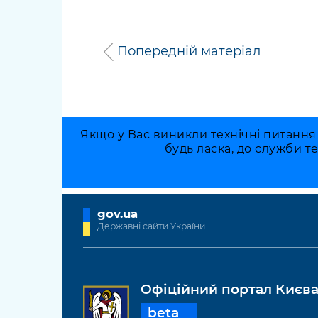
Попередній матеріал
Якщо у Вас виникли технічні питання
будь ласка, до служби т
gov.ua
Державні сайти України
Офіційний портал Києв
beta