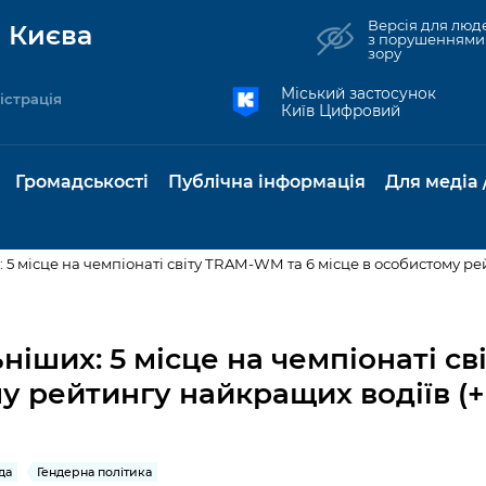
Версія для люд
 Києва
з порушеннями
зору
Міський застосунок
істрація
Київ Цифровий
Громадськості
Публічна інформація
Для медіа 
: 5 місце на чемпіонаті світу TRAM-WM та 6 місце в особистому ре
та комунальні
Реєстр громадських
Рішення Київради
Доступ до
Містобудування та
Консультації з
Норм
Нови
об'єднань
публічної
земельні ділянки
громадськістю
база
Анон
ьніших: 5 місце на чемпіонаті 
Контактна інформація
інформації
му рейтингу найкращих водіїв (
бсидії та
Громадські слухання
Культура, спорт,
Громадська рад
Питан
Медіа
Графік роботи та прийому
ий захист
Про систему
дозвілля
відпов
рея
Місцеві ініціативи
громадян
Петиції
обліку публічної
публі
свідоцтва та
Бізнес та ліцензування
Підп
інформації
інфо
да
Гендерна політика