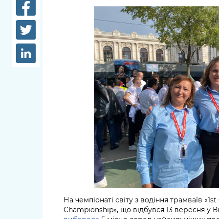
довідки
Структура
Лікарні 
Рішення та розпорядження
Освіта та
Проєкти розпоряджень, що
заклади
перебувають на погодженні
КМВА
Дороги, 
парковки
Навколи
середови
На чемпіонаті світу з водіння трамваїв «1st 
Championship», що відбувся 13 вересня у В