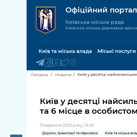
Офіційний портал
Київська міська рада
Київська міська державна адмін
Київ та міська влада
Міські послуги
Київ у десятці найсильніших
Головна
Новини
Київський міський голова
Будинок 
послуги
Київ у десятці найсил
Київська міська рада
та 6 місце в особисто
Пільги, су
Про Київ
соціальн
15 вересня 2025 року, 13:05
Керівництво КМДА
Паспорт, 
Дороги, транспорт та парковки
Київ та міська вла