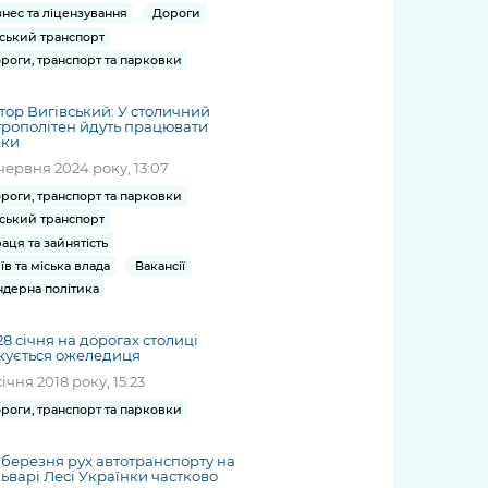
знес та ліцензування
Дороги
ський транспорт
роги, транспорт та парковки
тор Вигівський: У столичний
рополітен йдуть працювати
нки
червня 2024 року, 13:07
роги, транспорт та парковки
ський транспорт
аця та зайнятість
їв та міська влада
Вакансії
ндерна політика
28 січня на дорогах столиці
кується ожеледиця
січня 2018 року, 15:23
роги, транспорт та парковки
2 березня рух автотранспорту на
ьварі Лесі Українки частково