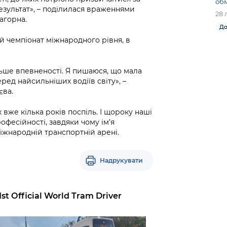
об
результат», – поділилася враженнями
28 
агорна.
До
й чемпіонат міжнародного рівня, в
ьше впевненості. Я пишаюся, що мала
ред найсильніших водіїв світу», –
єва.
вже кілька років поспіль. І щороку наші
фесійності, завдяки чому ім’я
міжнародній транспортній арені.
Надрукувати
st Official World Tram Driver