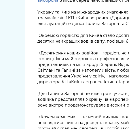
виборола
5 місце серед найсильніших пре
Україну та Київ на міжнародних змаганнях
трамваїв філії КП «Київпастранс» «Дарни
експлуатаційне депо» Галина Загорна та С
Окремою гордістю для Києва стало досягн
десятки найкращих водіїв світу, посівши 6
«Досягнення наших водійок – гордість не л
столиці. Їхня майстерність і професіоналіз
представників на міжнародній арені. Від 
Світлані та Галині за наполегливість, любо
представлення України у світі», – наголос
директора КП «Київпастранс» Тетяна Тара
Для Галини Загорної це вже третя участь 
водійка представляла Україну на Європей
вона вкотре продемонструвала високий р
«Кожен чемпіонат – це новий виклик і вод
покладатися лише на досвід та власну майс
рухомий склад має свої технічні особливос