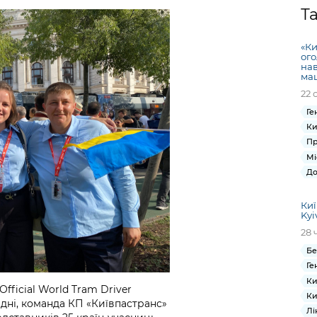
Громадська
Вакансії
Відкритий бюд
ся на
Т
експертиза
Фінанси та бюджет
Інформація з
Поря
новин
Статистика
Контактний це
та медицина
обмеженим
оска
анонс
«Ки
Громадський
Безпека та
доступом
рішен
КМДА
ого
Звернення громадян
 навчальні
бюджет
правопорядок
нав
безді
Subsc
ма
Подати запит
розпо
to
22 
Регуляторна діяльність
Ритуальні послуги
онлайн
інфор
anno
транспорт та
Ге
ment
Іноземцям / For
Ки
Проекти
Звіти
from 
foreigners
Пр
нормативно-
опра
KCSA
Мі
шнє
правових та
запит
До
ще міста
інших актів
публі
інфо
Киї
Kyi
28 
Бе
Ге
Ки
Official World Tram Driver
Ки
ідні, команда КП «Київпастранс»
Лі