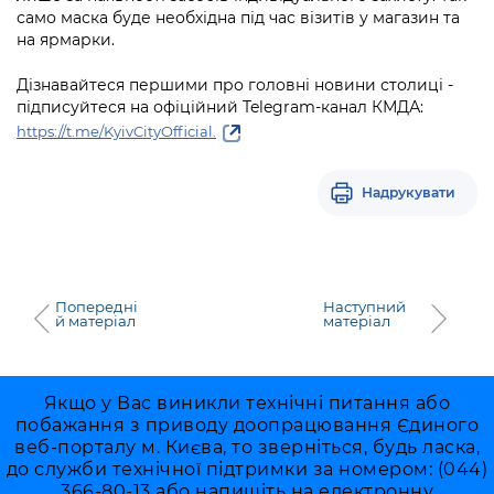
само маска буде необхідна під час візитів у магазин та
на ярмарки.
Дізнавайтеся першими про головні новини столиці -
підписуйтеся на офіційний Telegram-канал КМДА:
https://t.me/KyivCityOfficial.
Надрукувати
Попередні
Наступний
й матеріал
матеріал
Якщо у Вас виникли технічні питання або
побажання з приводу доопрацювання Єдиного
веб-порталу м. Києва, то зверніться, будь ласка,
до служби технічної підтримки за номером: (044)
366-80-13 або напишіть на електронну