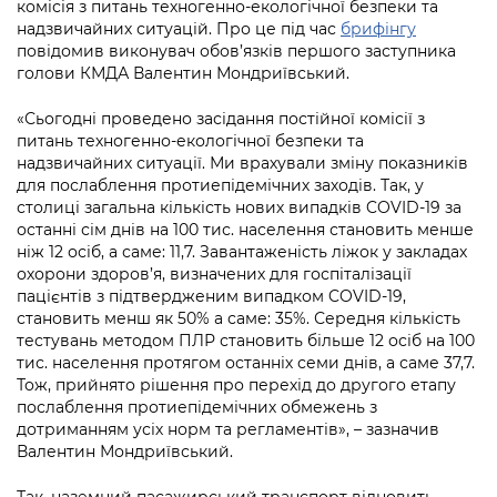
комісія з питань техногенно-екологічної безпеки та
Підприємства, установи, організації
Уряд» – місцевий рівень»
Про відкриті дані
надзвичайних ситуацій. Про це під час
брифінгу
Портал Захисників та Захисниць
повідомив виконувач обов’язків першого заступника
Kyiv International Relations
Важливе під час воєнного стану
Портал даних Києва
голови КМДА Валентин Мондриївський.
Безбар'єрність
Річні звіти
Публічні дашборди
«Сьогодні проведено засідання постійної комісії з
Портал послуг
питань техногенно-екологічної безпеки та
Гендерна політика
надзвичайних ситуації. Ми врахували зміну показників
Міський застосунок Київ Цифровий
для послаблення протиепідемічних заходів. Так, у
Безбар'єрність
столиці загальна кількість нових випадків COVID-19 за
Важливе під час воєнного стану
останні сім днів на 100 тис. населення становить менше
Київська міська військова адміністрація
ніж 12 осіб, а саме: 11,7. Завантаженість ліжок у закладах
охорони здоров’я, визначених для госпіталізації
пацієнтів з підтвердженим випадком COVID-19,
становить менш як 50% а саме: 35%. Середня кількість
тестувань методом ПЛР становить більше 12 осіб на 100
тис. населення протягом останніх семи днів, а саме 37,7.
Тож, прийнято рішення про перехід до другого етапу
послаблення протиепідемічних обмежень з
дотриманням усіх норм та регламентів», – зазначив
Валентин Мондриївський.
Так, наземний пасажирський транспорт відновить