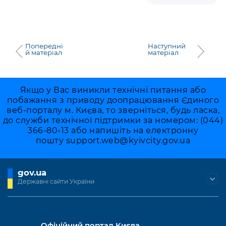
Попередні
Наступний
й матеріал
матеріал
Якщо у Вас виникли технічні питання або
побажання з приводу доопрацювання Єдиного
веб-порталу м. Києва, то зверніться, будь ласка,
до служби технічної підтримки за номером: (044)
366-80-13 або напишіть на електронну
пошту
support.web@kyivcity.gov.ua
gov.ua
Державні сайти України
Офіційний портал Києва