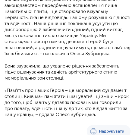
Підприємства, установи, організації
Уряд» – місцевий рівень»
законодавством передбачено встановлення лише
Про відкриті дані
Портал Захисників та Захисниць
намогильної плити, і це створювало візуальну
Kyiv International Relations
Важливе під час воєнного стану
нерівність, яка не відповідає нашому розумінню гідності
Портал даних Києва
Безбар'єрність
та вдячності. Наше рішення покликане усунути цю
Річні звіти
диспропорцію й забезпечити єдиний, гідний вигляд
Публічні дашборди
Портал послуг
місць поховання тих, хто захищав Україну. Ми
Гендерна політика
створюємо простір пам’яті, де кожен Герой буде
Міський застосунок Київ Цифровий
вшанований, а родини відчуватимуть, що місто памʼятає
Безбар'єрність
їхніх близьких», – наголосила Олеся Зубрицька.
Важливе під час воєнного стану
Київська міська військова адміністрація
Вона зауважила, що ухвалене рішення забезпечить
гідне вшанування та єдність архітектурного стилю
меморіальних зон столиці.
«Пам’ять про наших Героїв – це моральний фундамент
столиці. Київ має пам’ятати і шанувати! І ці зміни – крок
до того, щоб навіть у деталях поховань ми говорили
про повагу, вдячність і шану до тих, хто віддав життя за
нашу країну», – додала Олеся Зубрицька.
Надрукувати