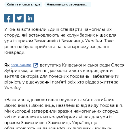
інформації
Рішення та розпорядження
Освіта та навчальні заклади
Київ та міська влада
Навколишнє середовище міста
Громадська експертиза
Медіагалерея
Інформація з обмеженим доступом
Портал Послуг
Проєкти розпоряджень, що
Дороги, транспорт та парковки
Громадський бюджет
Підписатися на новини та анонси від
перебувають на погодженні КМВА
Подати запит онлайн
КМДА / Subscribe to announcements
Навколишнє середовище міста
У Києві встановили єдині стандарти намогильних
Консультації з громадськістю
from the KCSA
Рішення Київради
споруд, які встановлюють на колумбарних нішах для
Проекти нормативно-правових та
Містобудування та земельні ділянки
урн із прахом Захисників і Захисниць України. Таке
Громадська рада
інших актів
Порядок акредитації медіа /
Контактна інформація
рішення було прийняте на пленарному засіданні
Accreditation process
Київради.
Культура, спорт, дозвілля
Петиції
Нормативна база
Графік роботи та прийому громадян
Подати журналістський запит /
Бізнес та ліцензування
Як
депутатка Київської міської ради Олеся
зазначила
Відкритий бюджет
Питання і відповіді про публічну
Submitting a media request
Вакансії
Зубрицька, рішення дає можливість впорядкувати
інформацію
вигляд секторів для почесних поховань і забезпечити
Фінанси та бюджет
Контактний центр
Зйомки в лікарнях в умовах воєнного
рівність у вшануванні пам’яті всіх, хто віддав життя за
Статистика
Порядок оскарження рішень, дій чи
стану / Rules for media coverage of
Україну.
Безпека та правопорядок
Допомога учасникам АТО
бездіяльності розпорядників інформації
hospitals at work under martial law
Звернення громадян
«Важливо однаково вшановувати пам’ять загиблих
Ритуальні послуги
Рада з питань внутрішньо переміщених
Звіти про опрацювання запитів на
Контакти для медіа / Contacts for mass
Захисників і Захисниць, незалежно від виду поховання.
Регуляторна діяльність
осіб при Київській міській військовій
публічну інформацію
Ми сьогодні затвердили зразки намогильних споруд,
media
Іноземцям / For foreigners
адміністрації
які встановлюють на колумбарних нішах для урн із
Промисловість і наука Києва
Інформація для споживачів
прахом Захисників і Захисниць України, що
Пам'ятки культурної спадщини
«Ініціатива «Партнерство «Відкритий
облаштовують на ландшафтних ділянках. Оскільки