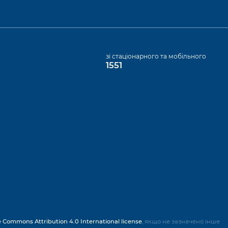
а
зі стаціонарного та мобільного
1551
e Commons Attribution 4.0 International license
, якщо не зазначено інше