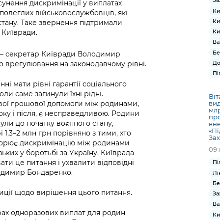
За
сунення дискримінації у виплатах
Ки
олеглих військовослужбовців, які
Ки
 стану. Таке звернення підтримали
і Київради.
Ки
Ва
Бе
 – секретар Київради Володимир
 врегулювання на законодавчому рівні.
До
Пі
нні мати рівні гарантії соціального
оли саме загинули їхні рідні.
Віт
вої грошової допомоги між родинами,
вид
млр
оку і після, є несправедливою. Родини
про
нули до початку воєнного стану,
вне
«Пі
1,3–2 млн грн порівняно з тими, хто
За
 створює дискримінацію між родинами
09 
зьких у боротьбі за Україну. Київрада
ти це питання і ухвалити відповідні
Пі
лодимир Бондаренко.
Лі
Бе
зиції щодо вирішення цього питання.
За
Ва
рах одноразових виплат для родин
Ки