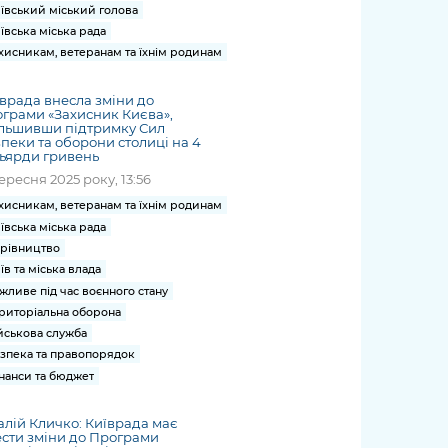
ївський міський голова
ївська міська рада
хисникам, ветеранам та їхнім родинам
врада внесла зміни до
грами «Захисник Києва»,
ільшивши підтримку Сил
пеки та оборони столиці на 4
ьярди гривень
вересня 2025 року, 13:56
хисникам, ветеранам та їхнім родинам
ївська міська рада
рівництво
їв та міська влада
жливе під час воєнного стану
риторіальна оборона
йськова служба
зпека та правопорядок
нанси та бюджет
алій Кличко: Київрада має
сти зміни до Програми