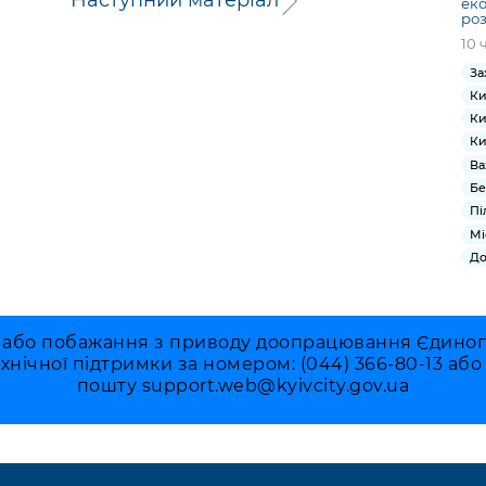
еко
роз
10 
За
Ки
Ки
Ки
Ва
Бе
Пі
Мі
До
 або побажання з приводу доопрацювання Єдиного 
ехнічної підтримки за номером: (044) 366-80-13 аб
пошту
support.web@kyivcity.gov.ua