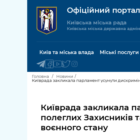
Офіційний портал
Київська міська рада
Київська міська державна адмін
Київ та міська влада
Міські послуги
Головна
Новини
Київрада закликала парламент усунути дискриміна
Київський міський голова
Будинок 
послуги
Київрада закликала п
Київська міська рада
Пільги, су
полеглих Захисників т
Про Київ
соціальн
воєнного стану
Керівництво КМДА
Паспорт, 