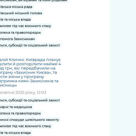
хисникам, ветеранам та їхнім родинам
ївська міська рада
ївський міський голова
їв та міська влада
жливе під час воєнного стану
зпека та правопорядок
помога Захисникам
льги, субсидії та соціальний захист
алій Кличко: Київрада планує
ілити й розподілити майже 4
д грн, які передбачили на
граму «Захисник Києва», та
сти зміни у програму
дтримка киян-Захисників та
хисниць»
жовтня 2025 року, 12:03
льги, субсидії та соціальний захист
карні та медицина
зпека та правопорядок
хисні споруди цивільного захисту
жливе під час воєнного стану
їв та міська влада