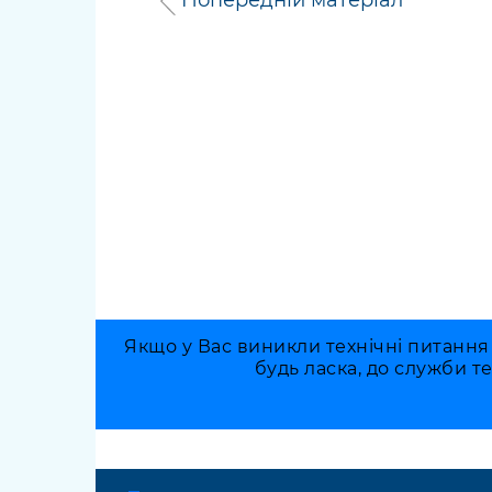
Якщо у Вас виникли технічні питання
будь ласка, до служби т