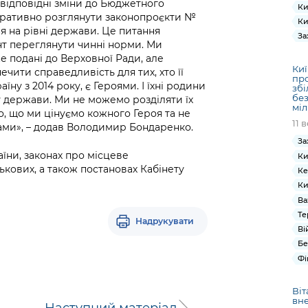
 відповідні зміни до Бюджетного
Ки
перативно розглянути законопроєкти №
Ки
ня на рівні держави. Це питання
За
нт переглянути чинні норми. Ми
же подані до Верховної Ради, але
Киї
ечити справедливість для тих, хто її
про
їну з 2014 року, є Героями. І їхні родини
зб
без
у держави. Ми не можемо розділяти їх
міл
о, що ми цінуємо кожного Героя та не
11 
ами», – додав Володимир Бондаренко.
За
аїни, законах про місцеве
Ки
ькових, а також постановах Кабінету
Ке
Ки
Ва
Те
Надрукувати
Ві
Бе
Фі
Віт
вне
Наступний матеріал