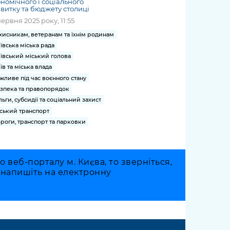
номічного і соціального
витку та бюджету столиці
червня 2025 року, 11:55
хисникам, ветеранам та їхнім родинам
ївська міська рада
ївський міський голова
їв та міська влада
жливе під час воєнного стану
зпека та правопорядок
льги, субсидії та соціальний захист
ський транспорт
роги, транспорт та парковки
веб-порталу м. Києва, то зверніться,
о напишіть на електронну