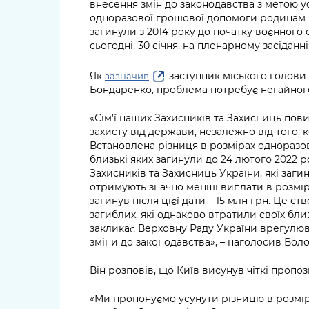
внесення змін до законодавства з метою у
одноразової грошової допомоги родинам п
загинули з 2014 року до початку воєнного
сьогодні, 30 січня, на пленарному засіданн
Як
заступник міського голови
зазначив
Бондаренко, проблема потребує негайного
«Сім’ї наших Захисників та Захисниць пови
захисту від держави, незалежно від того, к
Встановлена різниця в розмірах одноразо
близькі яких загинули до 24 лютого 2022 р
Захисників та Захисниць України, які заги
отримують значно менші виплати в розмірі 
загинув після цієї дати – 15 млн грн. Це
загиблих, які однаково втратили своїх бли
закликає Верховну Раду України врегулюва
зміни до законодавства», – наголосив Во
Він розповів, що Київ висунув чіткі пропо
«Ми пропонуємо усунути різницю в розмі