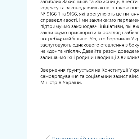
загиблих Захисників та Захисниць, внести
кодексу та законодавчих актів, а також о
№ 9166-1 та 9166, які врегулюють це питан
справедливості. І ми закликаємо парламе
підтримуємо законодавчі ініціативи, які в
закликаємо прискорити їх розгляд і забезп
потребує найбільше. Усі, хто боронили Укра
заслуговують однакового ставлення з бок
на «до» та «після». Давайте разом доведем
залишаємо їхні родини наодинці з виклик
Звернення ґрунтується на Конституції Укр
самоврядування та соціальний захист війс
Міністрів України.
Попередній матеріал