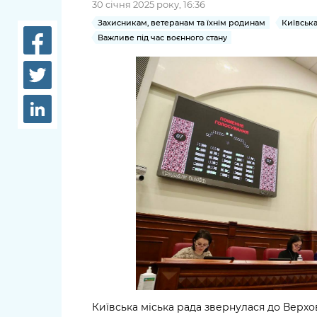
30 січня 2025 року, 16:36
довідки
Структура
Захисникам, ветеранам та їхнім родинам
Київська
Лікарні 
Важливе під час воєнного стану
Рішення та розпорядження
Освіта та
Проєкти розпоряджень, що
заклади
перебувають на погодженні
КМВА
Дороги, 
парковки
Навколи
середови
Київська міська рада звернулася до Верхо