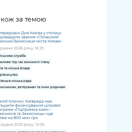
жет
Річні звіти
Києва
журналіст
міській військовій
coverage
Портал послуг
док
и та
ський
адміністрації
of
нтр
Гендерна політика
Публічні
рження
и від
запит /
hospitals
акож за темою
Міський застосунок Київ
дашборди
ь, дій чи
 /
«Ініціатива
Submitting
at work
Безбар'єрність
Цифровий
яльності
ribe
«Партнерство
a media
under
ередодні Дня Києва у столиці
рядників
«Відкритий Уряд» –
request
провадили звання «Почесний
martial law
Київська міська військова
Важливе під час
исник/Захисниця міста Києва»
мації
unce
місцевий рівень»
адміністрація
воєнного стану
травня 2026 року, 16:25
s
Контакти
 про
Важливе під час
йськова служба
the
для медіа
цювання
воєнного стану
жливе під час воєнного стану
/ Contacts
їв та міська влада
ів на
for mass
рівництво
чну
media
ївська міська рада
рмацію
хисникам, ветеранам та їхнім родинам
алій Кличко: Київрада має
льшити фінансування цільової
грами «Підтримка киян –
исників та Захисниць» іще
же на 800 млн грн
грудня 2025 року, 12:06