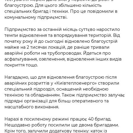
Підприємства, установи, організації
Уряд» – місцевий рівень»
благоустрою. Для цього збільшено кількість
Про відкриті дані
Портал Захисників та Захисниць
спеціальних бригад і техніки. Про це повідомили в
Kyiv International Relations
Важливе під час воєнного стану
комунальному підприємстві.
Портал даних Києва
Безбар'єрність
Річні звіти
Підприємство за останній місяць суттєво наростило
Публічні дашборди
Портал послуг
темпи відновлення та впорядкування територій. Від
Гендерна політика
початку року й до сьогодні відновлено благоустрій
Міський застосунок Київ Цифровий
майже на 2 тисячах локацій, де раніше тривали
Безбар'єрність
аварійні роботи на трубопроводах. Йдеться про
Важливе під час воєнного стану
асфальтування, озеленення, відновлення інших видів
Київська міська військова адміністрація
покриття тощо.
Нагадаємо, що для відновлення благоустрою після
аварійних розриттів у «Київтеплоенерго» створили
спеціальний підрозділ, оснащений необхідною
технікою та обладнанням. Також підприємство залучає
підрядні організації для більш оперативного та
масштабного виконання.
Наразі в посиленому режимі працює 40 бригад.
Нещодавно роботу посилили ще двома бригадами.
Крім того, залучили додаткову техніку: каток із