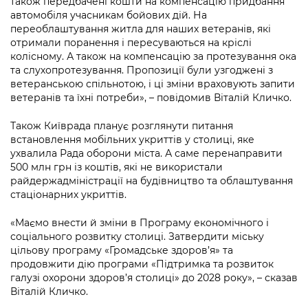
також передбачені кошти на компенсацію придбання
автомобіля учасникам бойових дій. На
переоблаштування житла для наших ветеранів, які
отримали поранення і пересуваються на кріслі
колісному. А також на компенсацію за протезування ока
та слухопротезування. Пропозиції були узгоджені з
ветеранською спільнотою, і ці зміни враховують запити
ветеранів та їхні потреби», – повідомив Віталій Кличко.
Також Київрада планує розглянути питання
встановлення мобільних укриттів у столиці, яке
ухвалила Рада оборони міста. А саме перенаправити
500 млн грн із коштів, які не використали
райдержадміністрації на будівництво та облаштування
стаціонарних укриттів.
«Маємо внести й зміни в Програму економічного і
соціального розвитку столиці. Затвердити міську
цільову програму «Громадське здоров’я» та
продовжити дію програми «Підтримка та розвиток
галузі охорони здоров’я столиці» до 2028 року», – сказав
Віталій Кличко.