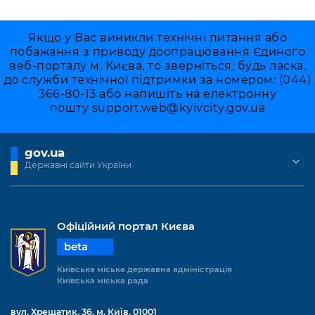
Якщо у Вас виникли технічні питання або
побажання з приводу доопрацювання Єдиного
веб-порталу м. Києва, то зверніться, будь ласка,
до служби технічної підтримки за номером: (044)
366-80-13 або напишіть на електронну
пошту
support.web@kyivcity.gov.ua
gov.ua
Державні сайти України
Офіційний портал Києва
beta
Київська міська державна адміністрація
Київська міська рада
вул. Хрещатик, 36, м. Київ, 01001