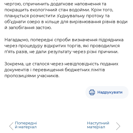
Підприємства, установи, організації
чергою, спричинить додаткове наповнення та
Уряд» – місцевий рівень»
Про відкриті дані
Портал Захисників та Захисниць
покращить екологічний стан водойми. Крім того,
Kyiv International Relations
планується розчистити з’єднувальну протоку та
Важливе під час воєнного стану
Портал даних Києва
Безбар'єрність
об’єднати озеро в кільце для вирівнювання рівнів води
Річні звіти
й запобігання застою.
Публічні дашборди
Портал послуг
Гендерна політика
Нагадаємо, попередні спроби визначення підрядника
через процедуру відкритих торгів, які проводилися
Міський застосунок Київ Цифровий
Безбар'єрність
п’ять разів, не дали результату через різні причини.
Важливе під час воєнного стану
Зокрема, це сталося через невідповідність поданих
Київська міська військова адміністрація
документів і перевищення бюджетних лімітів
пропозиціями учасників.
Надрукувати
Попередні
Наступний
й матеріал
матеріал