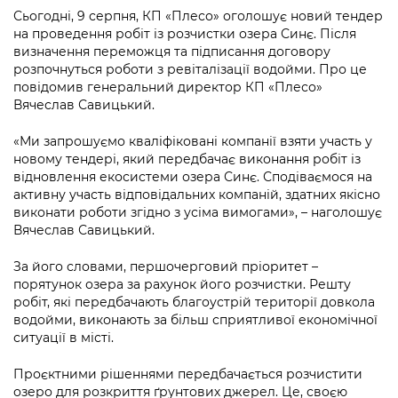
інформації
Рішення та розпорядження
Освіта та навчальні заклади
Громадська експертиза
Сьогодні, 9 серпня, КП «Плесо» оголошує новий тендер
Медіагалерея
на проведення робіт із розчистки озера Синє. Після
Інформація з обмеженим доступом
Портал Послуг
Проєкти розпоряджень, що
Дороги, транспорт та парковки
визначення переможця та підписання договору
Громадський бюджет
Підписатися на новини та анонси від
перебувають на погодженні КМВА
розпочнуться роботи з ревіталізації водойми. Про це
Подати запит онлайн
КМДА / Subscribe to announcements
повідомив генеральний директор КП «Плесо»
Навколишнє середовище міста
Консультації з громадськістю
from the KCSA
Рішення Київради
Вячеслав Савицький.
Проекти нормативно-правових та
Містобудування та земельні ділянки
Громадська рада
інших актів
Порядок акредитації медіа /
«Ми запрошуємо кваліфіковані компанії взяти участь у
Контактна інформація
Accreditation process
новому тендері, який передбачає виконання робіт із
Культура, спорт, дозвілля
Петиції
Нормативна база
відновлення екосистеми озера Синє. Сподіваємося на
Графік роботи та прийому громадян
Подати журналістський запит /
активну участь відповідальних компаній, здатних якісно
Бізнес та ліцензування
Відкритий бюджет
Питання і відповіді про публічну
Submitting a media request
виконати роботи згідно з усіма вимогами», – наголошує
Вакансії
інформацію
Вячеслав Савицький.
Фінанси та бюджет
Контактний центр
Зйомки в лікарнях в умовах воєнного
Статистика
Порядок оскарження рішень, дій чи
За його словами, першочерговий пріоритет –
стану / Rules for media coverage of
Безпека та правопорядок
Допомога учасникам АТО
бездіяльності розпорядників інформації
порятунок озера за рахунок його розчистки. Решту
hospitals at work under martial law
Звернення громадян
робіт, які передбачають благоустрій території довкола
Ритуальні послуги
Рада з питань внутрішньо переміщених
водойми, виконають за більш сприятливої економічної
Звіти про опрацювання запитів на
Контакти для медіа / Contacts for mass
Регуляторна діяльність
осіб при Київській міській військовій
ситуації в місті.
публічну інформацію
media
Іноземцям / For foreigners
адміністрації
Промисловість і наука Києва
Проєктними рішеннями передбачається розчистити
Інформація для споживачів
Пам'ятки культурної спадщини
«Ініціатива «Партнерство «Відкритий
озеро для розкриття ґрунтових джерел. Це, своєю