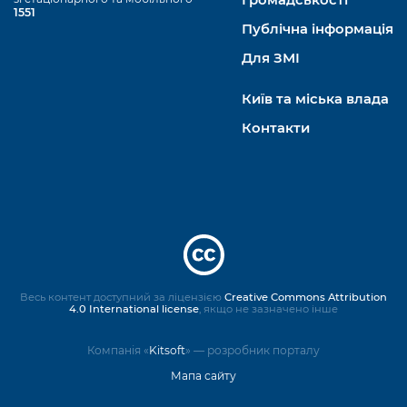
1551
Публічна інформація
Для ЗМІ
Київ та міська влада
Контакти
Весь контент доступний за ліцензією
Creative Commons Attribution
4.0 International license
, якщо не зазначено інше
Компанія «
Kitsoft
» — розробник порталу
Мапа сайту