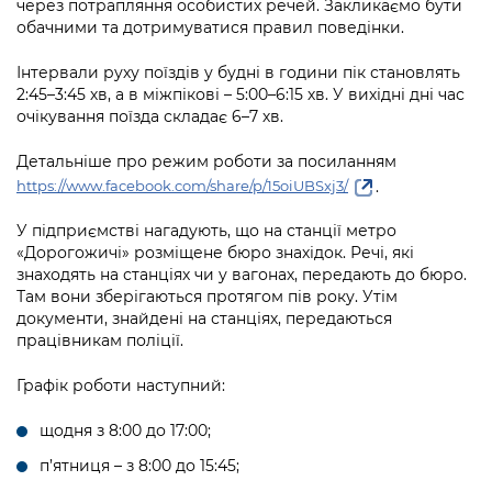
через потрапляння особистих речей. Закликаємо бути
обачними та дотримуватися правил поведінки.
Інтервали руху поїздів у будні в години пік становлять
2:45–3:45 хв, а в міжпікові – 5:00–6:15 хв. У вихідні дні час
очікування поїзда складає 6–7 хв.
Детальніше про режим роботи за посиланням
.
https://www.facebook.com/share/p/15oiUBSxj3/
У підприємстві нагадують, що на станції метро
«Дорогожичі» розміщене бюро знахідок. Речі, які
знаходять на станціях чи у вагонах, передають до бюро.
Там вони зберігаються протягом пів року. Утім
документи, знайдені на станціях, передаються
працівникам поліції.
Графік роботи наступний:
щодня з 8:00 до 17:00;
п’ятниця – з 8:00 до 15:45;