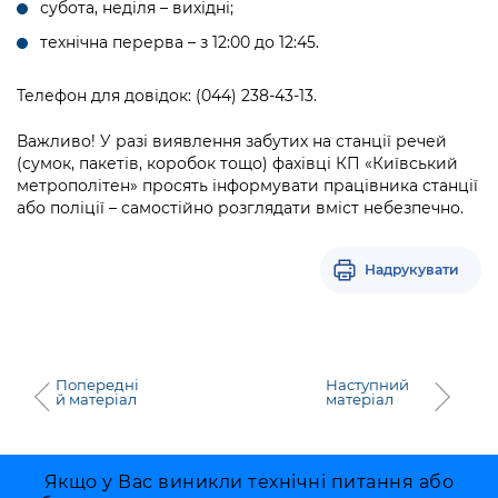
субота, неділя – вихідні;
технічна перерва – з 12:00 до 12:45.
Телефон для довідок: (044) 238-43-13.
Важливо! У разі виявлення забутих на станції речей
(сумок, пакетів, коробок тощо) фахівці КП «Київський
метрополітен» просять інформувати працівника станції
або поліції – самостійно розглядати вміст небезпечно.
Надрукувати
Попередні
Наступний
й матеріал
матеріал
Якщо у Вас виникли технічні питання або