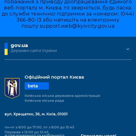
побажання з приводу доопрацювання Єдиного
веб-порталу м. Києва, то зверніться, будь ласка,
до служби технічної підтримки за номером: (044)
366-80-13 або напишіть на електронну
пошту
support.web@kyivcity.gov.ua
gov.ua
Державні сайти України
Офіційний портал Києва
beta
Київська міська державна адміністрація
Київська міська рада
вул. Хрещатик, 36, м. Київ, 01001
пн-чт з 8:00 до 17:00, пт з 8:00 до 15:45
Перерва з 12:00 до 12:45
зі стаціонарного та мобільного
Громадськості