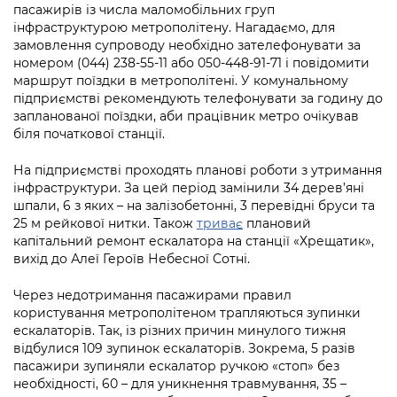
Підприємства, установи, організації
пасажирів із числа маломобільних груп
Уряд» – місцевий рівень»
Про відкриті дані
Портал Захисників та Захисниць
інфраструктурою метрополітену. Нагадаємо, для
Kyiv International Relations
замовлення супроводу необхідно зателефонувати за
Важливе під час воєнного стану
Портал даних Києва
номером (044) 238-55-11 або 050-448-91-71 і повідомити
Безбар'єрність
Річні звіти
маршрут поїздки в метрополітені. У комунальному
Публічні дашборди
підприємстві рекомендують телефонувати за годину до
Портал послуг
запланованої поїздки, аби працівник метро очікував
Гендерна політика
біля початкової станції.
Міський застосунок Київ Цифровий
Безбар'єрність
На підприємстві проходять планові роботи з утримання
Важливе під час воєнного стану
інфраструктури. За цей період замінили 34 дерев’яні
Київська міська військова адміністрація
шпали, 6 з яких – на залізобетонні, 3 перевідні бруси та
25 м рейкової нитки. Також
триває
плановий
капітальний ремонт ескалатора на станції «Хрещатик»,
вихід до Алеї Героїв Небесної Сотні.
Через недотримання пасажирами правил
користування метрополітеном трапляються зупинки
ескалаторів. Так, із різних причин минулого тижня
відбулися 109 зупинок ескалаторів. Зокрема, 5 разів
пасажири зупиняли ескалатор ручкою «стоп» без
необхідності, 60 – для уникнення травмування, 35 –