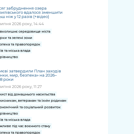
сяг забруднення озера
илівського вдалося зменшити
ьш ніж у 12 разів (+відео)
липня 2026 року, 14:44
вколишнє середовище міста
рки та зелені зони
зпека та правопорядок
їв та міська влада
рівництво
иєві затвердили План заходів
нки, мир, безпека» на 2026–
8 роки
липня 2026 року, 11:27
хист від домашнього насильства
хисникам, ветеранам та їхнім родинам
ономічний та соціальний розвиток
рівництво
їв та міська влада
жливе під час воєнного стану
зпека та правопорядок