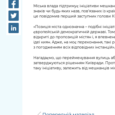
довідки
Міська влада підтримує ініціативи мешка
Структура
знаків чи будь-яких назв, пов’язаних із к
Лікарні 
це повідомив перший заступник голови 
Рішення та розпорядження
Освіта та
«Позиція міста однозначна – подібні ініц
Проєкти розпоряджень, що
заклади
європейській демократичній державі. Тому
перебувають на погодженні
відкриті до пропозицій містян і, я впевн
КМВА
Дороги, 
ідеї киян. Адже, на моє переконання, такі 
парковки
з погодженням всіх відповідних інстанцій
Навколи
Нагадаємо, що перейменування вулиць або
затверджуються рішенням Київради. Проте
середови
таку ініціативу, залежить від мешканців мі
Попередній матеріал