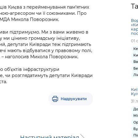
Громадська
Вакансії
Відкритий бюд
ся на
Т
нців Києва з перейменування пам’ятних
експертиза
Фінанси та бюджет
Інформація з
Поря
новин
раїною-агресором чи її союзниками. Про
Статистика
Контактний це
та медицина
обмеженим
оска
анонс
КМДА Микола Поворозник.
Вор
Громадський
Безпека та
доступом
рішен
КМДА
«Ки
Звернення громадян
 навчальні
бюджет
правопорядок
кар
безді
Subsc
іативи підтримуємо. Ми з вами живемо в
по
Подати запит
розпо
to
 ми цінимо громадську ініціативу,
01 
Регуляторна діяльність
Ритуальні послуги
онлайн
ений, депутати Київради теж підтримають
інфор
anno
транспорт та
Ке
речі мають відбуватися у правовому полі,
ment
Іноземцям / For
Ки
», – наголосив Микола Поворозник.
Проекти
Звіти
from 
foreigners
Ва
нормативно-
опра
KCSA
Бе
шнє
 об’єктів інфраструктури
правових та
запит
Лі
, чи розглядатимуть депутати Київради
ще міста
інших актів
публі
ста.
інфо
Киї
Kyi
Надрукувати
31 
До
Мі
Ор
Бу
Пі
Наступний матеріал