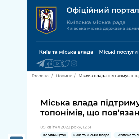
Офіційний портал
Київська міська рада
Київська міська державна адмін
Київ та міська влада
Міські послуги
Міська влада підтримує ініц
Головна
Новини
Київський міський голова
Будинок 
послуги
Міська влада підтриму
Київська міська рада
топонімів, що пов’яза
Пільги, су
Про Київ
соціальн
09 квітня 2022 року, 12:31
Керівництво КМДА
Паспорт, 
Керівництво
Київ та міська влада
Безпека та 