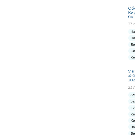
Об
Кир
біл
23 
На
Па
Бе
Ки
Ке
У К
«Жі
202
23 
За
За
Ек
Ке
Ки
Ва
Бе