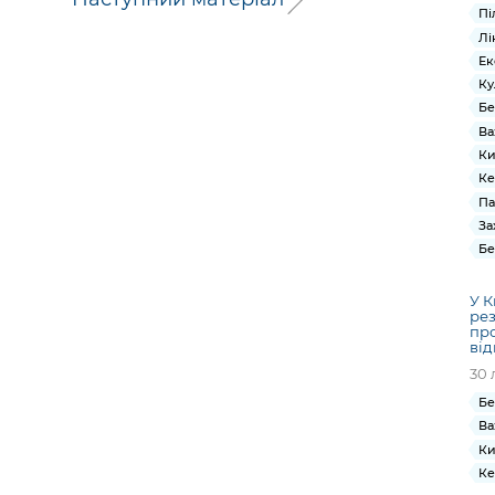
Пі
Лі
Ек
Ку
Бе
Ва
Ки
Ке
Па
За
Бе
У К
рез
про
від
30 
Бе
Ва
Ки
Ке