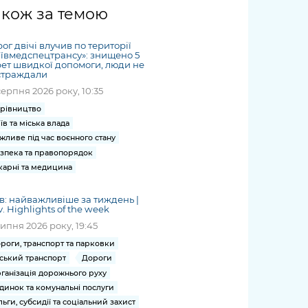
жет
Річні звіти
Києва
журналіст
міській військовій
coverage
акож за темою
Портал послуг
док
и та
ський
адміністрації
of
нтр
Гендерна політика
Публічні
рження
и від
запит /
hospitals
ог двічі влучив по території
Міський застосунок Київ
дашборди
ь, дій чи
 /
«Ініціатива
Submitting
ївмедспецтрансу»: знищено 5
at work
Безбар'єрність
Цифровий
ет швидкої допомоги, люди не
яльності
ribe
«Партнерство
a media
under
страждали
рядників
«Відкритий Уряд» –
request
martial law
серпня 2026 року, 10:35
Київська міська військова
Важливе під час
мації
unce
місцевий рівень»
адміністрація
воєнного стану
рівництво
s
Контакти
їв та міська влада
 про
Важливе під час
the
для медіа
жливе під час воєнного стану
цювання
воєнного стану
/ Contacts
зпека та правопорядок
ів на
for mass
карні та медицина
чну
media
рмацію
в: найважливіше за тиждень |
v. Highlights of the week
липня 2026 року, 19:45
роги, транспорт та парковки
ський транспорт
Дороги
ганізація дорожнього руху
динок та комунальні послуги
льги, субсидії та соціальний захист