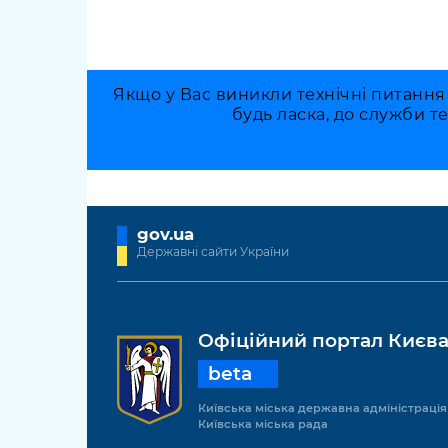
Якщо у Вас виникли технічні питання
будь ласка, до служби т
gov.ua
Державні сайти України
Офіційний портал Києв
beta
Київська міська державна адміністрація
Київська міська рада