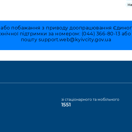
На
 або побажання з приводу доопрацювання Єдиного 
ехнічної підтримки за номером: (044) 366-80-13 аб
пошту
support.web@kyivcity.gov.ua
а
зі стаціонарного та мобільного
1551