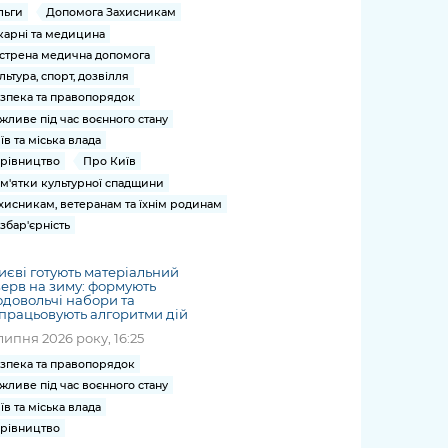
льги
Допомога Захисникам
карні та медицина
стрена медична допомога
льтура, спорт, дозвілля
зпека та правопорядок
жливе під час воєнного стану
їв та міська влада
рівництво
Про Київ
м'ятки культурної спадщини
хисникам, ветеранам та їхнім родинам
збар'єрність
иєві готують матеріальний
ерв на зиму: формують
довольчі набори та
працьовують алгоритми дій
липня 2026 року, 16:25
зпека та правопорядок
жливе під час воєнного стану
їв та міська влада
рівництво