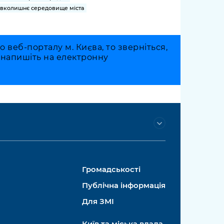
вколишнє середовище міста
веб-порталу м. Києва, то зверніться,
о напишіть на електронну
Громадськості
Публічна інформація
Для ЗМІ