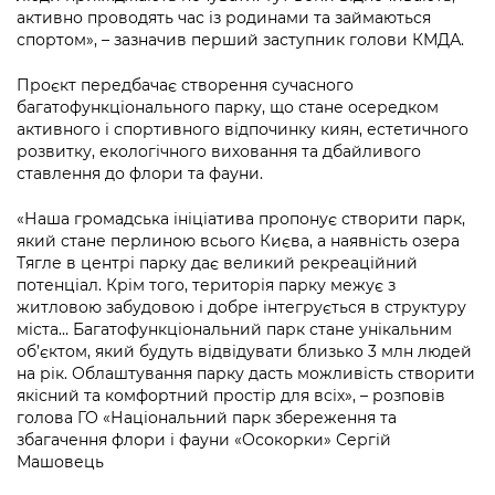
активно проводять час із родинами та займаються
спортом», – зазначив перший заступник голови КМДА.
Проєкт передбачає створення сучасного
багатофункціонального парку, що стане осередком
активного і спортивного відпочинку киян, естетичного
розвитку, екологічного виховання та дбайливого
ставлення до флори та фауни.
«Наша громадська ініціатива пропонує створити парк,
який стане перлиною всього Києва, а наявність озера
Тягле в центрі парку дає великий рекреаційний
потенціал. Крім того, територія парку межує з
житловою забудовою і добре інтегрується в структуру
міста… Багатофункціональний парк стане унікальним
об’єктом, який будуть відвідувати близько 3 млн людей
на рік. Облаштування парку дасть можливість створити
якісний та комфортний простір для всіх», – розповів
голова ГО «Національний парк збереження та
збагачення флори і фауни «Осокорки» Сергій
Машовець