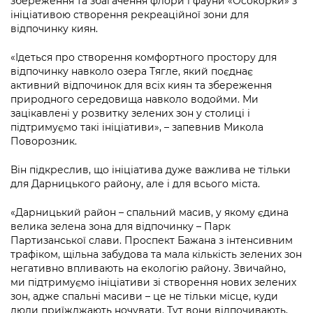
збереження та збагачення флори і фауни «Осокорки» з
Підприємства, установи, організації
Уряд» – місцевий рівень»
Про відкриті дані
ініціативою створення рекреаційної зони для
Портал Захисників та Захисниць
відпочинку киян.
Kyiv International Relations
Важливе під час воєнного стану
Портал даних Києва
Безбар'єрність
«Ідеться про створення комфортного простору для
Річні звіти
відпочинку навколо озера Тягле, який поєднає
Публічні дашборди
Портал послуг
активний відпочинок для всіх киян та збереження
Гендерна політика
природного середовища навколо водойми. Ми
Міський застосунок Київ Цифровий
зацікавлені у розвитку зелених зон у столиці і
Безбар'єрність
підтримуємо такі ініціативи», – запевнив Микола
Важливе під час воєнного стану
Поворозник.
Київська міська військова адміністрація
Він підкреслив, що ініціатива дуже важлива не тільки
для Дарницького району, але і для всього міста.
«Дарницький район – спальний масив, у якому єдина
велика зелена зона для відпочинку – Парк
Партизанської слави. Проспект Бажана з інтенсивним
трафіком, щільна забудова та мала кількість зелених зон
негативно впливають на екологію району. Звичайно,
ми підтримуємо ініціативи зі створення нових зелених
зон, адже спальні масиви – це не тільки місце, куди
люди приїжджають ночувати. Тут вони відпочивають,