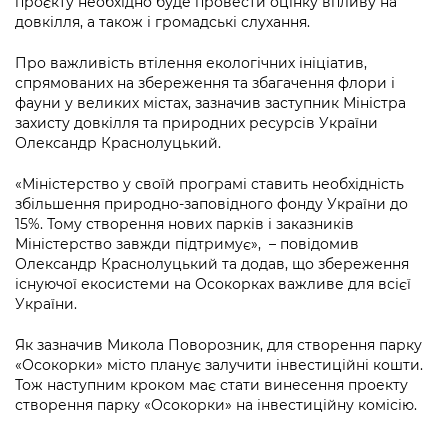
проєкту необхідно буде провести оцінку впливу на
довкілля, а також і громадські слухання.
Про важливість втілення екологічних ініціатив,
спрямованих на збереження та збагачення флори і
фауни у великих містах, зазначив заступник Міністра
захисту довкілля та природних ресурсів України
Олександр Краснолуцький.
«Міністерство у своїй програмі ставить необхідність
збільшення природно-заповідного фонду України до
15%. Тому створення нових парків і заказників
Міністерство завжди підтримує», – повідомив
Олександр Краснолуцький та додав, що збереження
існуючої екосистеми на Осокорках важливе для всієї
України.
Як зазначив Микола Поворозник, для створення парку
«Осокорки» місто планує залучити інвестиційні кошти.
Тож наступним кроком має стати винесення проекту
створення парку «Осокорки» на інвестиційну комісію.