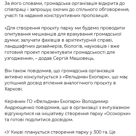
За його словами, громадська організація відкрита до
співпраці і запрошує охочих до спільного обговорення,
участі та надання конструктивних пропозицій.
«Для створення проєкту парку ми будемо проводити
опитування мешканців для врахування громадської
думки; залучати фахівців в архітектурній справі,
ландшафтних дизайнерів, біологів, науковців і вже
готовий проект презентувати громадськості для
узгодження», – додав Сергій Машовець.
Він також повідомив, що громадська організація
активно консультується з «Фельдман Екопарк», що має
успішний досвід втілення аналогічного проєкту в
Харкові.
Керівник ГО «Фельдман Екопарк» Володимир
Андрющенко повідомив, що в організації з ентузіазмом
відгукнулися на ініціативу створення парку «Осокорки»
та готові поділитися досвідом.
«У Києві планується створення парку у 300 га. Це