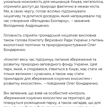
унікальна можливість для мешканців Києва, мегаполіса,
отримати доступ до природи фактично в межах міста.
Ми, в свою чергу, готові всіляко підтримувати
ініціативу та ділитися досвідом, який напрацювали під
час створення «Фельдман Екопарку», – зазначив
Володимир Андрющенко.
Готовність сприяти громадській ініціативі висловив
також голова Комітету Верховної Ради України з питань
екологічної політики та природокористування Олег
Бондаренко.
«Комітет весь час підтримує питання збереження та
розвитку природно-заповідного фонду України. Цей
парк, який, я сподіваюся, з’явиться в Києві, має стати не
тільки великим і сучасним, а також має стати
прикладом для збереження існуючих екосистем і
розвитку екосистем», – повідомив Олег Бондаренко.
Він запевнив, що взяв на особистий контроль
збереження існуючих екосистем на території, де
планується розміщення парку, а також нагадав, що для