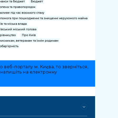
нанси та бюджет
Бюджет
зпека та правопорядок
жливе під час воєнного стану
помога при пошкодженні та знищенні нерухомого майна
їв та міська влада
ївський міський голова
рівництво
Про Київ
хисникам, ветеранам та їхнім родинам
збар'єрність
веб-порталу м. Києва, то зверніться,
о напишіть на електронну