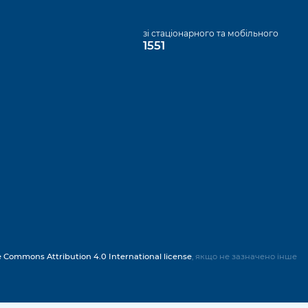
а
зі стаціонарного та мобільного
1551
e Commons Attribution 4.0 International license
, якщо не зазначено інше