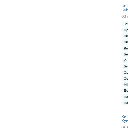
Киї
Kyi
03 
За
Пр
Ки
Ки
Ва
Бе
Ут
Бу
Ор
Ос
Мі
До
Па
На
Киї
Kyi
06 