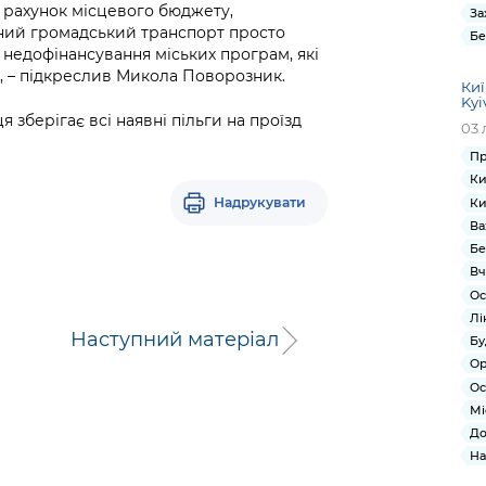
а рахунок місцевого бюджету,
За
ійний громадський транспорт просто
Бе
недофінансування міських програм, які
, – підкреслив Микола Поворозник.
Киї
Kyi
 зберігає всі наявні пільги на проїзд
03 
Пр
Ки
Надрукувати
Ки
Ва
Бе
Вч
Ос
Лі
Наступний матеріал
Бу
Ор
Ос
Мі
До
На