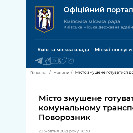
Офіційний портал
Київська міська рада
Київська міська державна адмін
Київ та міська влада
Міські послуги
Місто змушене готуватися д
Головна
Новини
Київський міський голова
Будинок 
послуги
Місто змушене готува
Київська міська рада
комунальному транспо
Пільги, су
Про Київ
Поворозник
соціальн
Керівництво КМДА
Паспорт, 
20 жовтня 2021 року, 16:30