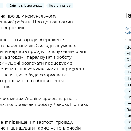
Громадська
Вакансії
Відкритий бюд
ся на
т
Київ та міська влада
Керівництво
експертиза
Фінанси та бюджет
Інформація з
Поря
новин
Статистика
Контактний це
Т
та медицина
обмеженим
оска
анонс
 на проїзд у комунальному
Громадський
Безпека та
більної роботи. Про це повідомив
доступом
рішен
КМДА
Звернення громадян
 навчальні
бюджет
правопорядок
Поворозник.
безді
Subsc
Киї
Kyi
Подати запит
розпо
to
Регуляторна діяльність
Ритуальні послуги
ушені піти заради збереження
31 
онлайн
інфор
anno
в-перевізників. Сьогодні, в умовах
транспорт та
До
ment
ти вартість проїзду на існуючому рівні
Іноземцям / For
Проекти
Мі
Звіти
from 
и, а згодом і паралізувати роботу
foreigners
Ор
нормативно-
опра
KCSA
 вимушені розпочати процедуру з
шнє
Бу
правових та
запит
ропозиції від комунальних підприємств
ще міста
Пі
інших актів
 Після цього буде сформована
публі
Пі
мо пропозицію на обговорення
інфо
Лі
зник.
Ек
Ку
иких містах України зросла вартість
Бе
а, подорожчав проїзд у Львові, Полтаві,
Ва
Ки
нт підвищення вартості проїзду.
Ке
б не підвищувати тариф на теплоносій
Па