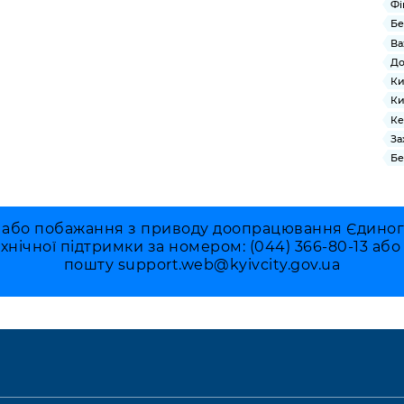
Фі
Бе
Ва
До
Ки
Ки
Ке
За
Бе
 або побажання з приводу доопрацювання Єдиного 
ехнічної підтримки за номером: (044) 366-80-13 аб
пошту
support.web@kyivcity.gov.ua