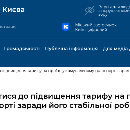
Версія для люд
 Києва
з порушеннями
зору
Міський застосунок
істрація
Київ Цифровий
Громадськості
Публічна інформація
Для медіа 
о підвищення тарифу на проїзд у комунальному транспорті зарад
та комунальні
Реєстр громадських
Рішення Київради
Доступ до
Містобудування та
Консультації з
Норм
Нови
об'єднань
публічної
земельні ділянки
громадськістю
база
Анон
тися до підвищення тарифу на п
Контактна інформація
інформації
рті заради його стабільної роб
бсидії та
Громадські слухання
Культура, спорт,
Громадська рад
Питан
Медіа
Графік роботи та прийому
ий захист
Про систему
дозвілля
відпов
рея
Місцеві ініціативи
громадян
Петиції
обліку публічної
публі
свідоцтва та
Бізнес та ліцензування
Підп
інформації
інфо