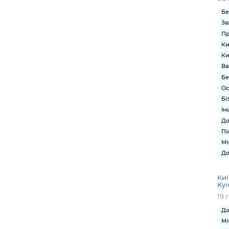
Бе
За
Пр
Ки
Ки
Ва
Бе
Ос
Бі
Ін
До
Пі
Мі
До
Киї
Kyi
19 
До
Мі