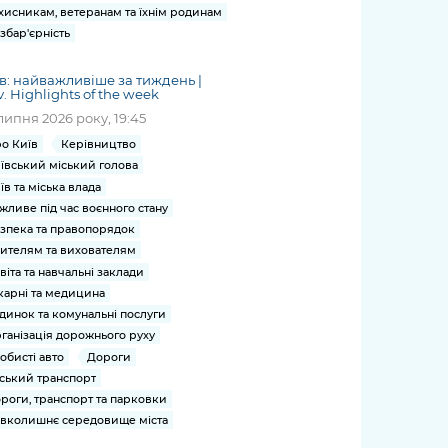
хисникам, ветеранам та їхнім родинам
збар'єрність
в: найважливіше за тиждень |
v. Highlights of the week
липня 2026 року, 19:45
о Київ
Керівництво
ївський міський голова
їв та міська влада
жливе під час воєнного стану
зпека та правопорядок
ителям та вихователям
віта та навчальні заклади
карні та медицина
динок та комунальні послуги
ганізація дорожнього руху
обисті авто
Дороги
ський транспорт
роги, транспорт та парковки
вколишнє середовище міста