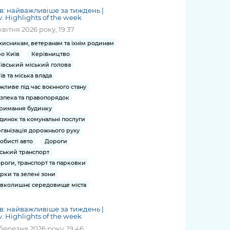
в: найважливіше за тиждень |
v. Highlights of the week
квітня 2026 року, 19:37
хисникам, ветеранам та їхнім родинам
о Київ
Керівництво
ївський міський голова
їв та міська влада
жливе під час воєнного стану
зпека та правопорядок
римання будинку
динок та комунальні послуги
ганізація дорожнього руху
обисті авто
Дороги
ський транспорт
роги, транспорт та парковки
рки та зелені зони
вколишнє середовище міста
в: найважливіше за тиждень |
v. Highlights of the week
березня 2026 року, 19:46