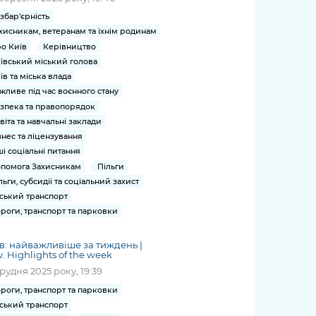
збар'єрність
хисникам, ветеранам та їхнім родинам
о Київ
Керівництво
ївський міський голова
їв та міська влада
жливе під час воєнного стану
зпека та правопорядок
віта та навчальні заклади
знес та ліцензування
ші соціальні питання
помога Захисникам
Пільги
льги, субсидії та соціальний захист
ський транспорт
роги, транспорт та парковки
в: найважливіше за тиждень |
v. Highlights of the week
грудня 2025 року, 19:39
роги, транспорт та парковки
ський транспорт