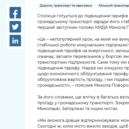
довідки
Дороги, транспорт та парковки
Міський транспор
Структура
Лікарні 
Столиця готується до підвищення тарифів
Рішення та розпорядження
громадському транспорті заради його ста
Освіта та
перший заступник голови КМДА Микола 
Проєкти розпоряджень, що
заклади
перебувають на погодженні
«Це – непопулярний крок, на який ми вим
КМВА
стабільної роботи комунальних підприємст
Дороги, 
підвищення тарифів на енергоносії, залиши
парковки
означає: загнати перевізників у боргові ям
транспортних підприємств. Саме тому ми
Навколи
підвищення тарифу. Наразі ми очікуємо п
середови
щодо економічного обґрунтування тарифу.
обґрунтована вартість проїзду, і ми пода
громадськості», – пояснив Микола Поворо
За його словами, ще влітку в багатьох вел
проїзду у громадському транспорті. Зокрем
Миколаєві, Запоріжжі та інших містах.
«Ми якомога довше відтерміновували моме
Сьогодні ж, коли місто вжило заходів, що