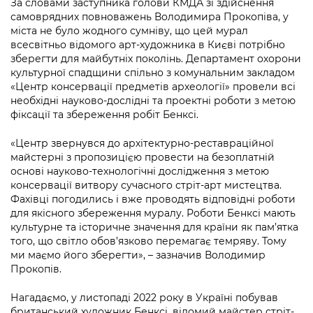
За словами заступника голови КМДА зі здійснення
Підприємства, установи, організації
Уряд» – місцевий рівень»
Про відкриті дані
самоврядних повноважень Володимира Прокопіва, у
Портал Захисників та Захисниць
міста не було жодного сумніву, що цей мурал
Kyiv International Relations
Важливе під час воєнного стану
Портал даних Києва
всесвітньо відомого арт-художника в Києві потрібно
Безбар'єрність
зберегти для майбутніх поколінь. Департамент охорони
Річні звіти
Публічні дашборди
культурної спадщини спільно з комунальним закладом
Портал послуг
«Центр консервації предметів археології» провели всі
Гендерна політика
необхідні науково-дослідні та проектні роботи з метою
Міський застосунок Київ Цифровий
фіксації та збереження робіт Бенксі.
Безбар'єрність
Важливе під час воєнного стану
«Центр звернувся до архітектурно-реставраційної
Київська міська військова адміністрація
майстерні з пропозицією провести на безоплатній
основі науково-технологічні дослідження з метою
консервації витвору сучасного стріт-арт мистецтва.
Фахівці погодились і вже проводять відповідні роботи
для якісного збереження муралу. Роботи Бенксі мають
культурне та історичне значення для країни як пам’ятка
того, що світло обов’язково перемагає темряву. Тому
ми маємо його зберегти», – зазначив Володимир
Прокопів.
Нагадаємо, у листопаді 2022 року в Україні побував
британський художник Бенксі, відомий майстер стріт-